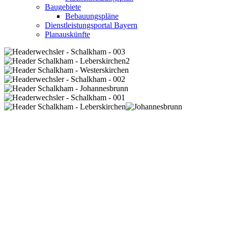
Baugebiete
Bebauungspläne
Dienstleistungsportal Bayern
Planauskünfte