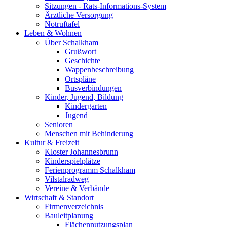
Sitzungen - Rats-Informations-System
Ärztliche Versorgung
Notruftafel
Leben & Wohnen
Über Schalkham
Grußwort
Geschichte
Wappenbeschreibung
Ortspläne
Busverbindungen
Kinder, Jugend, Bildung
Kindergarten
Jugend
Senioren
Menschen mit Behinderung
Kultur & Freizeit
Kloster Johannesbrunn
Kinderspielplätze
Ferienprogramm Schalkham
Vilstalradweg
Vereine & Verbände
Wirtschaft & Standort
Firmenverzeichnis
Bauleitplanung
Flächennutzungsplan