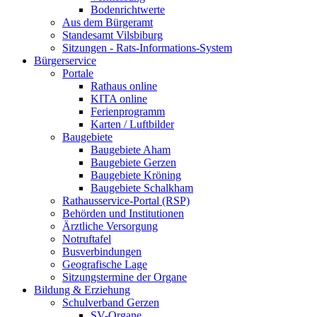
Bodenrichtwerte
Aus dem Bürgeramt
Standesamt Vilsbiburg
Sitzungen - Rats-Informations-System
Bürgerservice
Portale
Rathaus online
KITA online
Ferienprogramm
Karten / Luftbilder
Baugebiete
Baugebiete Aham
Baugebiete Gerzen
Baugebiete Kröning
Baugebiete Schalkham
Rathausservice-Portal (RSP)
Behörden und Institutionen
Ärztliche Versorgung
Notruftafel
Busverbindungen
Geografische Lage
Sitzungstermine der Organe
Bildung & Erziehung
Schulverband Gerzen
SV-Organe