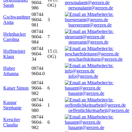
9604-
Sarah
OG)
986
personalamt@gerzen.de
08744
Gschwandtner
9604-
3
Anita
981
buergeramt@gerzen.de
08744
Helmhacker
9604-
7
Carolina
984
steueramt@gerzen.de
08744
Hoffmeister
15 (1.
9604-
Klaus
OG)
34
geschaeftsleitung@gerzen.de
Huber
08744
Johanna
9604-0
info@gerzen.de
08744
Kaiser Simon
9604-
6
982
bauamt@gerzen.de
08744
Kaspar
9604-
1
Stephanie
980
oeffentlichkeitsarbeit@gerzen.de
08744
Kerscher
9604-
6
Claudia
982
bauamt@gerzen.de