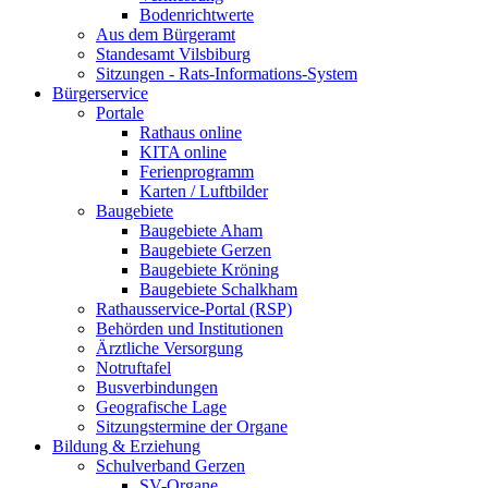
Bodenrichtwerte
Aus dem Bürgeramt
Standesamt Vilsbiburg
Sitzungen - Rats-Informations-System
Bürgerservice
Portale
Rathaus online
KITA online
Ferienprogramm
Karten / Luftbilder
Baugebiete
Baugebiete Aham
Baugebiete Gerzen
Baugebiete Kröning
Baugebiete Schalkham
Rathausservice-Portal (RSP)
Behörden und Institutionen
Ärztliche Versorgung
Notruftafel
Busverbindungen
Geografische Lage
Sitzungstermine der Organe
Bildung & Erziehung
Schulverband Gerzen
SV-Organe