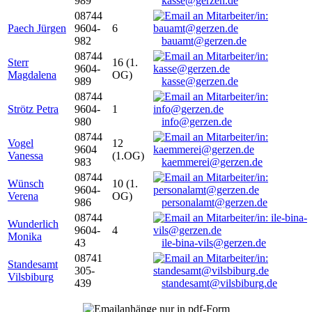
989
kasse@gerzen.de
08744
Paech Jürgen
9604-
6
982
bauamt@gerzen.de
08744
Sterr
16 (1.
9604-
Magdalena
OG)
989
kasse@gerzen.de
08744
Strötz Petra
9604-
1
980
info@gerzen.de
08744
Vogel
12
9604
Vanessa
(1.OG)
983
kaemmerei@gerzen.de
08744
Wünsch
10 (1.
9604-
Verena
OG)
986
personalamt@gerzen.de
08744
Wunderlich
9604-
4
Monika
43
ile-bina-vils@gerzen.de
08741
Standesamt
305-
Vilsbiburg
439
standesamt@vilsbiburg.de