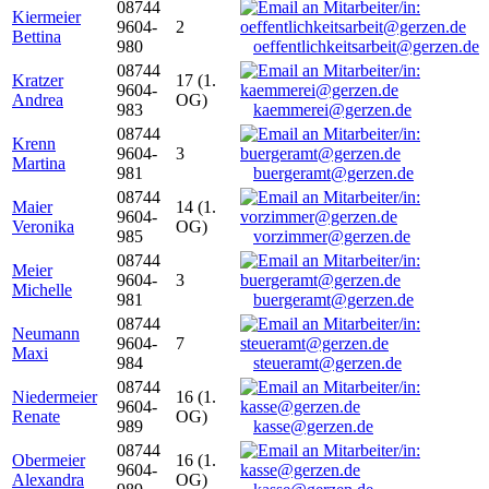
08744
Kiermeier
9604-
2
Bettina
980
oeffentlichkeitsarbeit@gerzen.de
08744
Kratzer
17 (1.
9604-
Andrea
OG)
983
kaemmerei@gerzen.de
08744
Krenn
9604-
3
Martina
981
buergeramt@gerzen.de
08744
Maier
14 (1.
9604-
Veronika
OG)
985
vorzimmer@gerzen.de
08744
Meier
9604-
3
Michelle
981
buergeramt@gerzen.de
08744
Neumann
9604-
7
Maxi
984
steueramt@gerzen.de
08744
Niedermeier
16 (1.
9604-
Renate
OG)
989
kasse@gerzen.de
08744
Obermeier
16 (1.
9604-
Alexandra
OG)