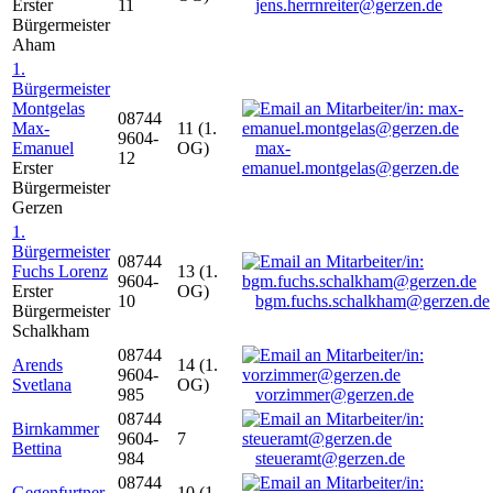
Erster
11
jens.herrnreiter@gerzen.de
Bürgermeister
Aham
1.
Bürgermeister
Montgelas
08744
Max-
11 (1.
9604-
Emanuel
OG)
max-
12
Erster
emanuel.montgelas@gerzen.de
Bürgermeister
Gerzen
1.
Bürgermeister
08744
Fuchs Lorenz
13 (1.
9604-
Erster
OG)
10
bgm.fuchs.schalkham@gerzen.de
Bürgermeister
Schalkham
08744
Arends
14 (1.
9604-
Svetlana
OG)
985
vorzimmer@gerzen.de
08744
Birnkammer
9604-
7
Bettina
984
steueramt@gerzen.de
08744
Gegenfurtner
10 (1.