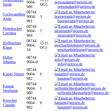
9604-
Sarah
OG)
986
personalamt@gerzen.de
08744
Gschwandtner
9604-
3
Anita
981
buergeramt@gerzen.de
08744
Helmhacker
9604-
7
Carolina
984
steueramt@gerzen.de
08744
Hoffmeister
15 (1.
9604-
Klaus
OG)
34
geschaeftsleitung@gerzen.de
Huber
08744
Johanna
9604-0
info@gerzen.de
08744
Kaiser Simon
9604-
6
982
bauamt@gerzen.de
08744
Kaspar
9604-
1
Stephanie
980
oeffentlichkeitsarbeit@gerzen.de
08744
Kerscher
9604-
6
Claudia
982
bauamt@gerzen.de