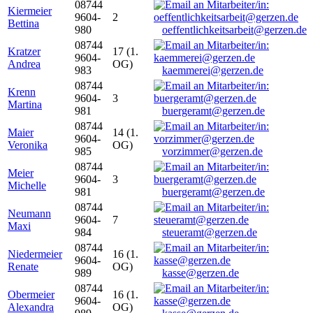
08744
Kiermeier
9604-
2
Bettina
980
oeffentlichkeitsarbeit@gerzen.de
08744
Kratzer
17 (1.
9604-
Andrea
OG)
983
kaemmerei@gerzen.de
08744
Krenn
9604-
3
Martina
981
buergeramt@gerzen.de
08744
Maier
14 (1.
9604-
Veronika
OG)
985
vorzimmer@gerzen.de
08744
Meier
9604-
3
Michelle
981
buergeramt@gerzen.de
08744
Neumann
9604-
7
Maxi
984
steueramt@gerzen.de
08744
Niedermeier
16 (1.
9604-
Renate
OG)
989
kasse@gerzen.de
08744
Obermeier
16 (1.
9604-
Alexandra
OG)