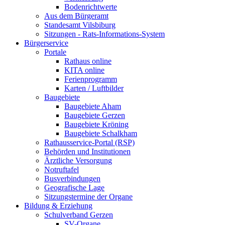
Bodenrichtwerte
Aus dem Bürgeramt
Standesamt Vilsbiburg
Sitzungen - Rats-Informations-System
Bürgerservice
Portale
Rathaus online
KITA online
Ferienprogramm
Karten / Luftbilder
Baugebiete
Baugebiete Aham
Baugebiete Gerzen
Baugebiete Kröning
Baugebiete Schalkham
Rathausservice-Portal (RSP)
Behörden und Institutionen
Ärztliche Versorgung
Notruftafel
Busverbindungen
Geografische Lage
Sitzungstermine der Organe
Bildung & Erziehung
Schulverband Gerzen
SV-Organe