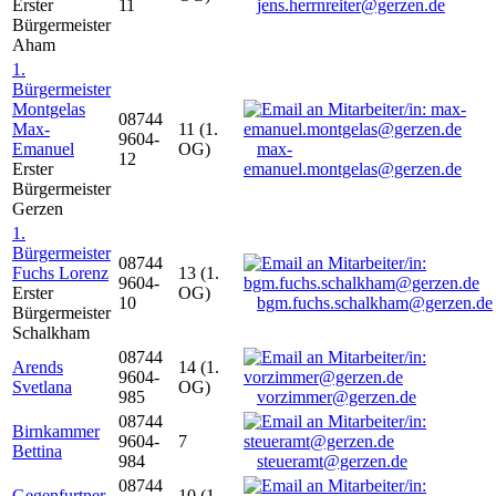
Erster
11
jens.herrnreiter@gerzen.de
Bürgermeister
Aham
1.
Bürgermeister
Montgelas
08744
Max-
11 (1.
9604-
Emanuel
OG)
max-
12
Erster
emanuel.montgelas@gerzen.de
Bürgermeister
Gerzen
1.
Bürgermeister
08744
Fuchs Lorenz
13 (1.
9604-
Erster
OG)
10
bgm.fuchs.schalkham@gerzen.de
Bürgermeister
Schalkham
08744
Arends
14 (1.
9604-
Svetlana
OG)
985
vorzimmer@gerzen.de
08744
Birnkammer
9604-
7
Bettina
984
steueramt@gerzen.de
08744
Gegenfurtner
10 (1.