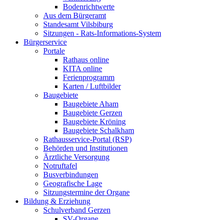
Bodenrichtwerte
Aus dem Bürgeramt
Standesamt Vilsbiburg
Sitzungen - Rats-Informations-System
Bürgerservice
Portale
Rathaus online
KITA online
Ferienprogramm
Karten / Luftbilder
Baugebiete
Baugebiete Aham
Baugebiete Gerzen
Baugebiete Kröning
Baugebiete Schalkham
Rathausservice-Portal (RSP)
Behörden und Institutionen
Ärztliche Versorgung
Notruftafel
Busverbindungen
Geografische Lage
Sitzungstermine der Organe
Bildung & Erziehung
Schulverband Gerzen
SV-Organe