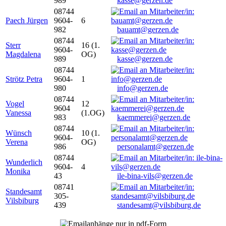
989
kasse@gerzen.de
08744
Paech Jürgen
9604-
6
982
bauamt@gerzen.de
08744
Sterr
16 (1.
9604-
Magdalena
OG)
989
kasse@gerzen.de
08744
Strötz Petra
9604-
1
980
info@gerzen.de
08744
Vogel
12
9604
Vanessa
(1.OG)
983
kaemmerei@gerzen.de
08744
Wünsch
10 (1.
9604-
Verena
OG)
986
personalamt@gerzen.de
08744
Wunderlich
9604-
4
Monika
43
ile-bina-vils@gerzen.de
08741
Standesamt
305-
Vilsbiburg
439
standesamt@vilsbiburg.de