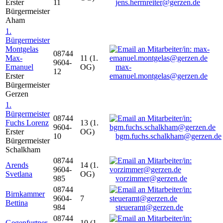
Erster
11
jens.herrnreiter@gerzen.de
Bürgermeister
Aham
1.
Bürgermeister
Montgelas
08744
Max-
11 (1.
9604-
Emanuel
OG)
max-
12
Erster
emanuel.montgelas@gerzen.de
Bürgermeister
Gerzen
1.
Bürgermeister
08744
Fuchs Lorenz
13 (1.
9604-
Erster
OG)
10
bgm.fuchs.schalkham@gerzen.de
Bürgermeister
Schalkham
08744
Arends
14 (1.
9604-
Svetlana
OG)
985
vorzimmer@gerzen.de
08744
Birnkammer
9604-
7
Bettina
984
steueramt@gerzen.de
08744
Gegenfurtner
10 (1.