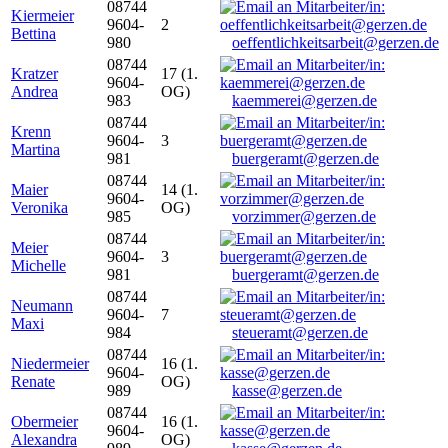
08744
Kiermeier
9604-
2
Bettina
980
oeffentlichkeitsarbeit@gerzen.de
08744
Kratzer
17 (1.
9604-
Andrea
OG)
983
kaemmerei@gerzen.de
08744
Krenn
9604-
3
Martina
981
buergeramt@gerzen.de
08744
Maier
14 (1.
9604-
Veronika
OG)
985
vorzimmer@gerzen.de
08744
Meier
9604-
3
Michelle
981
buergeramt@gerzen.de
08744
Neumann
9604-
7
Maxi
984
steueramt@gerzen.de
08744
Niedermeier
16 (1.
9604-
Renate
OG)
989
kasse@gerzen.de
08744
Obermeier
16 (1.
9604-
Alexandra
OG)