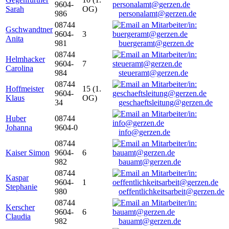
9604-
Sarah
OG)
986
personalamt@gerzen.de
08744
Gschwandtner
9604-
3
Anita
981
buergeramt@gerzen.de
08744
Helmhacker
9604-
7
Carolina
984
steueramt@gerzen.de
08744
Hoffmeister
15 (1.
9604-
Klaus
OG)
34
geschaeftsleitung@gerzen.de
Huber
08744
Johanna
9604-0
info@gerzen.de
08744
Kaiser Simon
9604-
6
982
bauamt@gerzen.de
08744
Kaspar
9604-
1
Stephanie
980
oeffentlichkeitsarbeit@gerzen.de
08744
Kerscher
9604-
6
Claudia
982
bauamt@gerzen.de