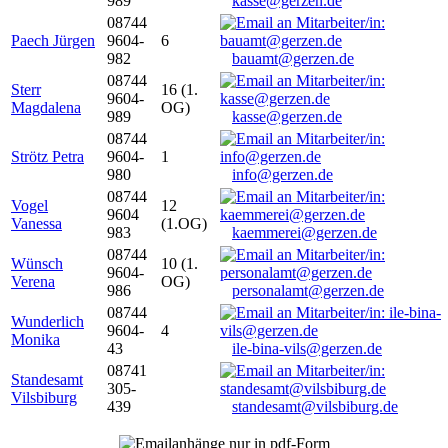
989
kasse@gerzen.de
08744
Paech Jürgen
9604-
6
982
bauamt@gerzen.de
08744
Sterr
16 (1.
9604-
Magdalena
OG)
989
kasse@gerzen.de
08744
Strötz Petra
9604-
1
980
info@gerzen.de
08744
Vogel
12
9604
Vanessa
(1.OG)
983
kaemmerei@gerzen.de
08744
Wünsch
10 (1.
9604-
Verena
OG)
986
personalamt@gerzen.de
08744
Wunderlich
9604-
4
Monika
43
ile-bina-vils@gerzen.de
08741
Standesamt
305-
Vilsbiburg
439
standesamt@vilsbiburg.de