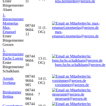
Erster
11
jens.herrnreiter@gerzen.de
Bürgermeister
Aham
1.
Bürgermeister
Montgelas
08744
Max-
11 (1.
9604-
Emanuel
OG)
max-
12
Erster
emanuel.montgelas@gerzen.de
Bürgermeister
Gerzen
1.
Bürgermeister
08744
Fuchs Lorenz
13 (1.
9604-
Erster
OG)
10
bgm.fuchs.schalkham@gerzen.de
Bürgermeister
Schalkham
08744
Arends
14 (1.
9604-
Svetlana
OG)
985
vorzimmer@gerzen.de
08744
Birnkammer
9604-
7
Bettina
984
steueramt@gerzen.de
08744
Gegenfurtner
10 (1.