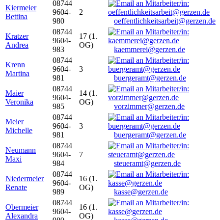
08744
Kiermeier
9604-
2
Bettina
980
oeffentlichkeitsarbeit@gerzen.de
08744
Kratzer
17 (1.
9604-
Andrea
OG)
983
kaemmerei@gerzen.de
08744
Krenn
9604-
3
Martina
981
buergeramt@gerzen.de
08744
Maier
14 (1.
9604-
Veronika
OG)
985
vorzimmer@gerzen.de
08744
Meier
9604-
3
Michelle
981
buergeramt@gerzen.de
08744
Neumann
9604-
7
Maxi
984
steueramt@gerzen.de
08744
Niedermeier
16 (1.
9604-
Renate
OG)
989
kasse@gerzen.de
08744
Obermeier
16 (1.
9604-
Alexandra
OG)