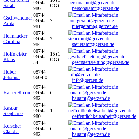
9604-
Sarah
OG)
986
personalamt@gerzen.de
08744
Gschwandtner
9604-
3
Anita
981
buergeramt@gerzen.de
08744
Helmhacker
9604-
7
Carolina
984
steueramt@gerzen.de
08744
Hoffmeister
15 (1.
9604-
Klaus
OG)
34
geschaeftsleitung@gerzen.de
Huber
08744
Johanna
9604-0
info@gerzen.de
08744
Kaiser Simon
9604-
6
982
bauamt@gerzen.de
08744
Kaspar
9604-
1
Stephanie
980
oeffentlichkeitsarbeit@gerzen.de
08744
Kerscher
9604-
6
Claudia
982
bauamt@gerzen.de