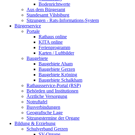
Bodenrichtwerte
Aus dem Bürgeramt
Standesamt Vilsbiburg
Sitzungen - Rats-Informations-System
Bürgerservice
Portale
Rathaus online
KITA online
Ferienprogramm
Karten / Luftbilder
Baugebiete
Baugebiete Aham
Baugebiete Gerzen
Baugebiete Kröning
Baugebiete Schalkham
Rathausservice-Portal (RSP)
Behörden und Institutionen
Ärztliche Versorgung
Notruftafel
Busverbindungen
Geografische Lage
Sitzungstermine der Organe
Bildung & Erziehung
Schulverband Gerzen
SV-Organe