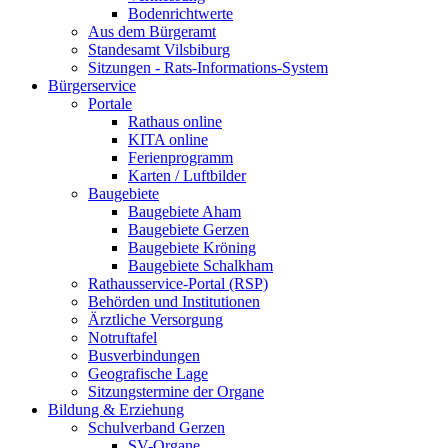
Bodenrichtwerte
Aus dem Bürgeramt
Standesamt Vilsbiburg
Sitzungen - Rats-Informations-System
Bürgerservice
Portale
Rathaus online
KITA online
Ferienprogramm
Karten / Luftbilder
Baugebiete
Baugebiete Aham
Baugebiete Gerzen
Baugebiete Kröning
Baugebiete Schalkham
Rathausservice-Portal (RSP)
Behörden und Institutionen
Ärztliche Versorgung
Notruftafel
Busverbindungen
Geografische Lage
Sitzungstermine der Organe
Bildung & Erziehung
Schulverband Gerzen
SV-Organe