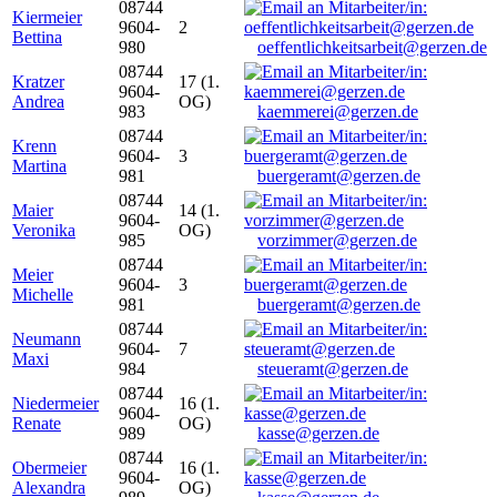
08744
Kiermeier
9604-
2
Bettina
980
oeffentlichkeitsarbeit@gerzen.de
08744
Kratzer
17 (1.
9604-
Andrea
OG)
983
kaemmerei@gerzen.de
08744
Krenn
9604-
3
Martina
981
buergeramt@gerzen.de
08744
Maier
14 (1.
9604-
Veronika
OG)
985
vorzimmer@gerzen.de
08744
Meier
9604-
3
Michelle
981
buergeramt@gerzen.de
08744
Neumann
9604-
7
Maxi
984
steueramt@gerzen.de
08744
Niedermeier
16 (1.
9604-
Renate
OG)
989
kasse@gerzen.de
08744
Obermeier
16 (1.
9604-
Alexandra
OG)