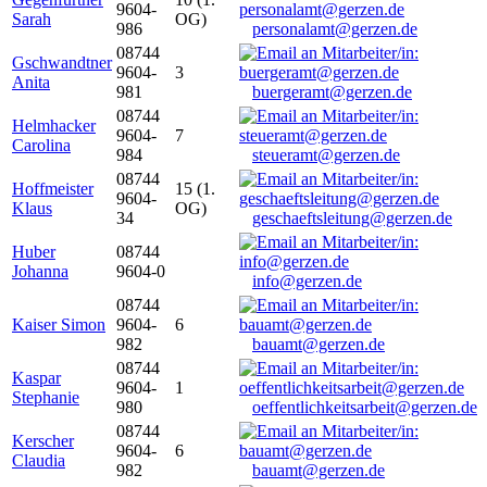
9604-
Sarah
OG)
986
personalamt@gerzen.de
08744
Gschwandtner
9604-
3
Anita
981
buergeramt@gerzen.de
08744
Helmhacker
9604-
7
Carolina
984
steueramt@gerzen.de
08744
Hoffmeister
15 (1.
9604-
Klaus
OG)
34
geschaeftsleitung@gerzen.de
Huber
08744
Johanna
9604-0
info@gerzen.de
08744
Kaiser Simon
9604-
6
982
bauamt@gerzen.de
08744
Kaspar
9604-
1
Stephanie
980
oeffentlichkeitsarbeit@gerzen.de
08744
Kerscher
9604-
6
Claudia
982
bauamt@gerzen.de