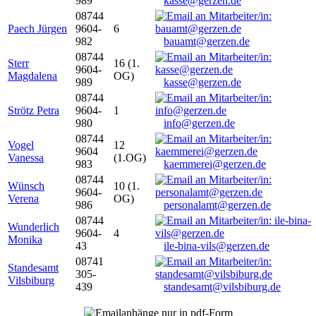
989
kasse@gerzen.de
08744
Paech Jürgen
9604-
6
982
bauamt@gerzen.de
08744
Sterr
16 (1.
9604-
Magdalena
OG)
989
kasse@gerzen.de
08744
Strötz Petra
9604-
1
980
info@gerzen.de
08744
Vogel
12
9604
Vanessa
(1.OG)
983
kaemmerei@gerzen.de
08744
Wünsch
10 (1.
9604-
Verena
OG)
986
personalamt@gerzen.de
08744
Wunderlich
9604-
4
Monika
43
ile-bina-vils@gerzen.de
08741
Standesamt
305-
Vilsbiburg
439
standesamt@vilsbiburg.de