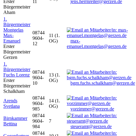
Erster
11
jens.herrnreiter@gerzen.de
Bürgermeister
Aham
1.
Bürgermeister
Montgelas
08744
Max-
11 (1.
9604-
Emanuel
OG)
max-
12
Erster
emanuel.montgelas@gerzen.de
Bürgermeister
Gerzen
1.
Bürgermeister
08744
Fuchs Lorenz
13 (1.
9604-
Erster
OG)
10
bgm.fuchs.schalkham@gerzen.de
Bürgermeister
Schalkham
08744
Arends
14 (1.
9604-
Svetlana
OG)
985
vorzimmer@gerzen.de
08744
Birnkammer
9604-
7
Bettina
984
steueramt@gerzen.de
08744
Gegenfurtner
10 (1.