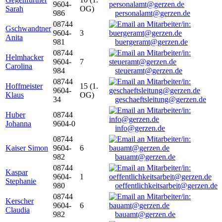
9604-
Sarah
OG)
986
personalamt@gerzen.de
08744
Gschwandtner
9604-
3
Anita
981
buergeramt@gerzen.de
08744
Helmhacker
9604-
7
Carolina
984
steueramt@gerzen.de
08744
Hoffmeister
15 (1.
9604-
Klaus
OG)
34
geschaeftsleitung@gerzen.de
Huber
08744
Johanna
9604-0
info@gerzen.de
08744
Kaiser Simon
9604-
6
982
bauamt@gerzen.de
08744
Kaspar
9604-
1
Stephanie
980
oeffentlichkeitsarbeit@gerzen.de
08744
Kerscher
9604-
6
Claudia
982
bauamt@gerzen.de