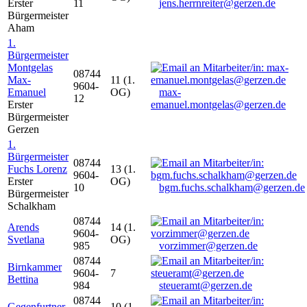
Erster
11
jens.herrnreiter@gerzen.de
Bürgermeister
Aham
1.
Bürgermeister
Montgelas
08744
Max-
11 (1.
9604-
Emanuel
OG)
max-
12
Erster
emanuel.montgelas@gerzen.de
Bürgermeister
Gerzen
1.
Bürgermeister
08744
Fuchs Lorenz
13 (1.
9604-
Erster
OG)
10
bgm.fuchs.schalkham@gerzen.de
Bürgermeister
Schalkham
08744
Arends
14 (1.
9604-
Svetlana
OG)
985
vorzimmer@gerzen.de
08744
Birnkammer
9604-
7
Bettina
984
steueramt@gerzen.de
08744
Gegenfurtner
10 (1.