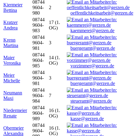
08744
Kiermeier
9604-
2
Bettina
980
oeffentlichkeitsarbeit@gerzen.de
08744
Kratzer
17 (1.
9604-
Andrea
OG)
983
kaemmerei@gerzen.de
08744
Krenn
9604-
3
Martina
981
buergeramt@gerzen.de
08744
Maier
14 (1.
9604-
Veronika
OG)
985
vorzimmer@gerzen.de
08744
Meier
9604-
3
Michelle
981
buergeramt@gerzen.de
08744
Neumann
9604-
7
Maxi
984
steueramt@gerzen.de
08744
Niedermeier
16 (1.
9604-
Renate
OG)
989
kasse@gerzen.de
08744
Obermeier
16 (1.
9604-
Alexandra
OG)