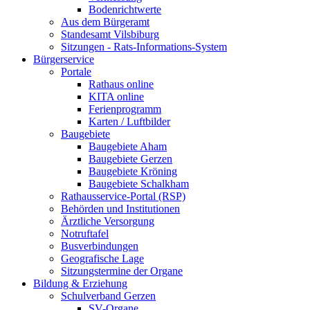
Bodenrichtwerte
Aus dem Bürgeramt
Standesamt Vilsbiburg
Sitzungen - Rats-Informations-System
Bürgerservice
Portale
Rathaus online
KITA online
Ferienprogramm
Karten / Luftbilder
Baugebiete
Baugebiete Aham
Baugebiete Gerzen
Baugebiete Kröning
Baugebiete Schalkham
Rathausservice-Portal (RSP)
Behörden und Institutionen
Ärztliche Versorgung
Notruftafel
Busverbindungen
Geografische Lage
Sitzungstermine der Organe
Bildung & Erziehung
Schulverband Gerzen
SV-Organe