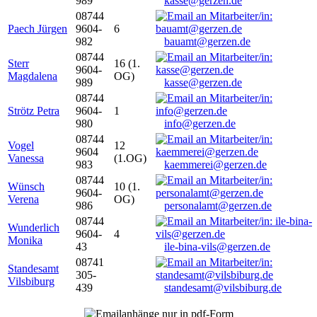
989
kasse@gerzen.de
08744
Paech Jürgen
9604-
6
982
bauamt@gerzen.de
08744
Sterr
16 (1.
9604-
Magdalena
OG)
989
kasse@gerzen.de
08744
Strötz Petra
9604-
1
980
info@gerzen.de
08744
Vogel
12
9604
Vanessa
(1.OG)
983
kaemmerei@gerzen.de
08744
Wünsch
10 (1.
9604-
Verena
OG)
986
personalamt@gerzen.de
08744
Wunderlich
9604-
4
Monika
43
ile-bina-vils@gerzen.de
08741
Standesamt
305-
Vilsbiburg
439
standesamt@vilsbiburg.de