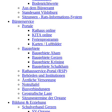
Bodenrichtwerte
Aus dem Bürgeramt
Standesamt Vilsbiburg
Sitzungen - Rats-Informations-System
Bürgerservice
Portale
Rathaus online
KITA online
Ferienprogramm
Karten / Luftbilder
Baugebiete
Baugebiete Aham
Baugebiete Gerzen
Baugebiete Kröning
Baugebiete Schalkham
Rathausservice-Portal (RSP)
Behörden und Institutionen
Ärztliche Versorgung
Notruftafel
Busverbindungen
Geografische Lage
Sitzungstermine der Organe
Bildung & Erziehung
Schulverband Gerzen
SV-Organe