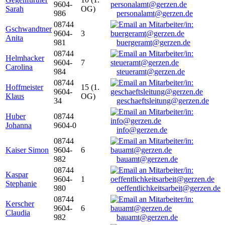
9604-
Sarah
OG)
986
personalamt@gerzen.de
08744
Gschwandtner
9604-
3
Anita
981
buergeramt@gerzen.de
08744
Helmhacker
9604-
7
Carolina
984
steueramt@gerzen.de
08744
Hoffmeister
15 (1.
9604-
Klaus
OG)
34
geschaeftsleitung@gerzen.de
Huber
08744
Johanna
9604-0
info@gerzen.de
08744
Kaiser Simon
9604-
6
982
bauamt@gerzen.de
08744
Kaspar
9604-
1
Stephanie
980
oeffentlichkeitsarbeit@gerzen.de
08744
Kerscher
9604-
6
Claudia
982
bauamt@gerzen.de