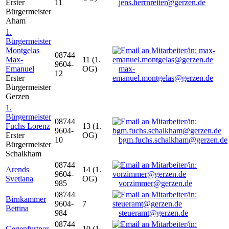
Erster
11
jens.herrnreiter@gerzen.de
Bürgermeister
Aham
1.
Bürgermeister
Montgelas
08744
Max-
11 (1.
9604-
Emanuel
OG)
max-
12
Erster
emanuel.montgelas@gerzen.de
Bürgermeister
Gerzen
1.
Bürgermeister
08744
Fuchs Lorenz
13 (1.
9604-
Erster
OG)
10
bgm.fuchs.schalkham@gerzen.de
Bürgermeister
Schalkham
08744
Arends
14 (1.
9604-
Svetlana
OG)
985
vorzimmer@gerzen.de
08744
Birnkammer
9604-
7
Bettina
984
steueramt@gerzen.de
08744
Gegenfurtner
10 (1.