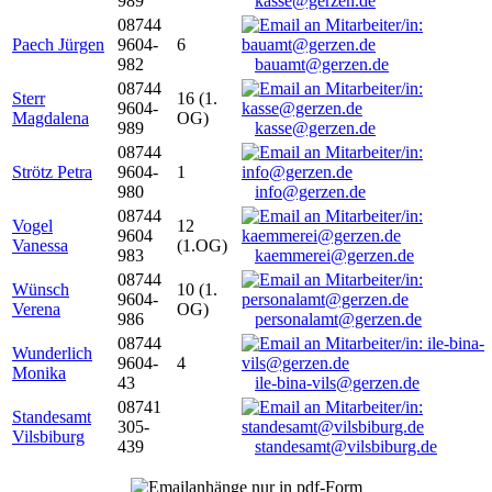
989
kasse@gerzen.de
08744
Paech Jürgen
9604-
6
982
bauamt@gerzen.de
08744
Sterr
16 (1.
9604-
Magdalena
OG)
989
kasse@gerzen.de
08744
Strötz Petra
9604-
1
980
info@gerzen.de
08744
Vogel
12
9604
Vanessa
(1.OG)
983
kaemmerei@gerzen.de
08744
Wünsch
10 (1.
9604-
Verena
OG)
986
personalamt@gerzen.de
08744
Wunderlich
9604-
4
Monika
43
ile-bina-vils@gerzen.de
08741
Standesamt
305-
Vilsbiburg
439
standesamt@vilsbiburg.de