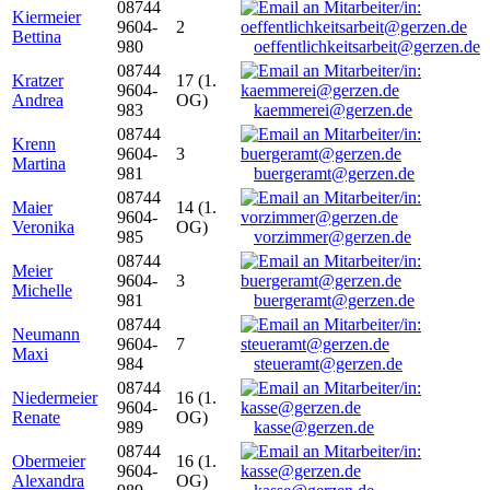
08744
Kiermeier
9604-
2
Bettina
980
oeffentlichkeitsarbeit@gerzen.de
08744
Kratzer
17 (1.
9604-
Andrea
OG)
983
kaemmerei@gerzen.de
08744
Krenn
9604-
3
Martina
981
buergeramt@gerzen.de
08744
Maier
14 (1.
9604-
Veronika
OG)
985
vorzimmer@gerzen.de
08744
Meier
9604-
3
Michelle
981
buergeramt@gerzen.de
08744
Neumann
9604-
7
Maxi
984
steueramt@gerzen.de
08744
Niedermeier
16 (1.
9604-
Renate
OG)
989
kasse@gerzen.de
08744
Obermeier
16 (1.
9604-
Alexandra
OG)