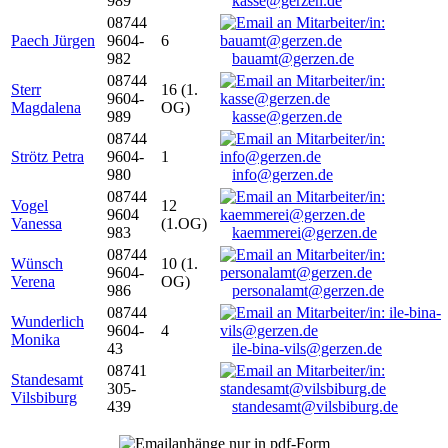
989
kasse@gerzen.de
08744
Paech Jürgen
9604-
6
982
bauamt@gerzen.de
08744
Sterr
16 (1.
9604-
Magdalena
OG)
989
kasse@gerzen.de
08744
Strötz Petra
9604-
1
980
info@gerzen.de
08744
Vogel
12
9604
Vanessa
(1.OG)
983
kaemmerei@gerzen.de
08744
Wünsch
10 (1.
9604-
Verena
OG)
986
personalamt@gerzen.de
08744
Wunderlich
9604-
4
Monika
43
ile-bina-vils@gerzen.de
08741
Standesamt
305-
Vilsbiburg
439
standesamt@vilsbiburg.de