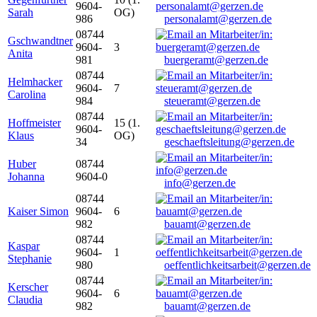
9604-
Sarah
OG)
986
personalamt@gerzen.de
08744
Gschwandtner
9604-
3
Anita
981
buergeramt@gerzen.de
08744
Helmhacker
9604-
7
Carolina
984
steueramt@gerzen.de
08744
Hoffmeister
15 (1.
9604-
Klaus
OG)
34
geschaeftsleitung@gerzen.de
Huber
08744
Johanna
9604-0
info@gerzen.de
08744
Kaiser Simon
9604-
6
982
bauamt@gerzen.de
08744
Kaspar
9604-
1
Stephanie
980
oeffentlichkeitsarbeit@gerzen.de
08744
Kerscher
9604-
6
Claudia
982
bauamt@gerzen.de