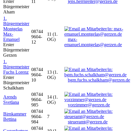
Erster
11
jens.herrnreiter@gerzen.de
Bürgermeister
Aham
1.
Bürgermeister
Montgelas
08744
Max-
11 (1.
9604-
Emanuel
OG)
max-
12
Erster
emanuel.montgelas@gerzen.de
Bürgermeister
Gerzen
1.
Bürgermeister
08744
Fuchs Lorenz
13 (1.
9604-
Erster
OG)
10
bgm.fuchs.schalkham@gerzen.de
Bürgermeister
Schalkham
08744
Arends
14 (1.
9604-
Svetlana
OG)
985
vorzimmer@gerzen.de
08744
Birnkammer
9604-
7
Bettina
984
steueramt@gerzen.de
08744
Gegenfurtner
10 (1.