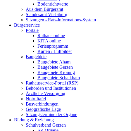
Bodenrichtwerte
Aus dem Bürgeramt
Standesamt Vilsbiburg
Sitzungen - Rats-Informations-System
Bürgerservice
Portale
Rathaus online
KITA online
Ferienprogramm
Karten / Luftbilder
Baugebiete
Baugebiete Aham
Baugebiete Gerzen
Baugebiete Kröning
Baugebiete Schalkham
Rathausservice-Portal (RSP)
Behörden und Institutionen
Ärztliche Versorgung
Notruftafel
Busverbindungen
Geografische Lage
Sitzungstermine der Organe
Bildung & Erziehung
Schulverband Gerzen
SV-Organe