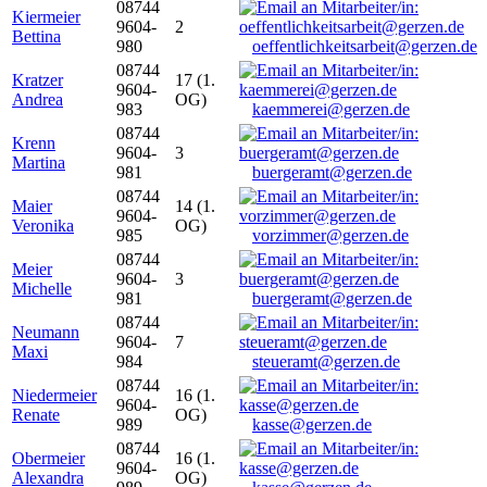
08744
Kiermeier
9604-
2
Bettina
980
oeffentlichkeitsarbeit@gerzen.de
08744
Kratzer
17 (1.
9604-
Andrea
OG)
983
kaemmerei@gerzen.de
08744
Krenn
9604-
3
Martina
981
buergeramt@gerzen.de
08744
Maier
14 (1.
9604-
Veronika
OG)
985
vorzimmer@gerzen.de
08744
Meier
9604-
3
Michelle
981
buergeramt@gerzen.de
08744
Neumann
9604-
7
Maxi
984
steueramt@gerzen.de
08744
Niedermeier
16 (1.
9604-
Renate
OG)
989
kasse@gerzen.de
08744
Obermeier
16 (1.
9604-
Alexandra
OG)