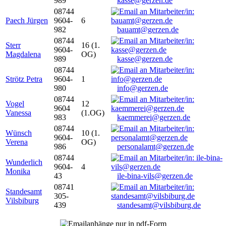
989
kasse@gerzen.de
08744
Paech Jürgen
9604-
6
982
bauamt@gerzen.de
08744
Sterr
16 (1.
9604-
Magdalena
OG)
989
kasse@gerzen.de
08744
Strötz Petra
9604-
1
980
info@gerzen.de
08744
Vogel
12
9604
Vanessa
(1.OG)
983
kaemmerei@gerzen.de
08744
Wünsch
10 (1.
9604-
Verena
OG)
986
personalamt@gerzen.de
08744
Wunderlich
9604-
4
Monika
43
ile-bina-vils@gerzen.de
08741
Standesamt
305-
Vilsbiburg
439
standesamt@vilsbiburg.de