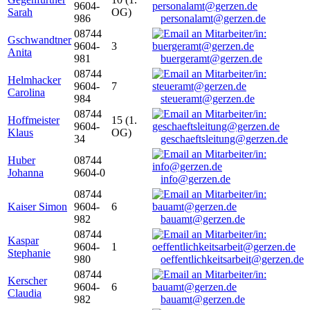
9604-
Sarah
OG)
986
personalamt@gerzen.de
08744
Gschwandtner
9604-
3
Anita
981
buergeramt@gerzen.de
08744
Helmhacker
9604-
7
Carolina
984
steueramt@gerzen.de
08744
Hoffmeister
15 (1.
9604-
Klaus
OG)
34
geschaeftsleitung@gerzen.de
Huber
08744
Johanna
9604-0
info@gerzen.de
08744
Kaiser Simon
9604-
6
982
bauamt@gerzen.de
08744
Kaspar
9604-
1
Stephanie
980
oeffentlichkeitsarbeit@gerzen.de
08744
Kerscher
9604-
6
Claudia
982
bauamt@gerzen.de