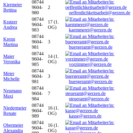
08744
Kiermeier
9604-
2
Bettina
980
oeffentlichkeitsarbeit@gerzen.de
08744
Kratzer
17 (1.
9604-
Andrea
OG)
983
kaemmerei@gerzen.de
08744
Krenn
9604-
3
Martina
981
buergeramt@gerzen.de
08744
Maier
14 (1.
9604-
Veronika
OG)
985
vorzimmer@gerzen.de
08744
Meier
9604-
3
Michelle
981
buergeramt@gerzen.de
08744
Neumann
9604-
7
Maxi
984
steueramt@gerzen.de
08744
Niedermeier
16 (1.
9604-
Renate
OG)
989
kasse@gerzen.de
08744
Obermeier
16 (1.
9604-
Alexandra
OG)