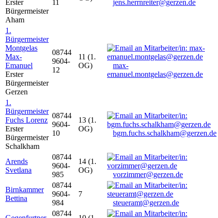
Erster
11
jens.herrnreiter@gerzen.de
Bürgermeister
Aham
1.
Bürgermeister
Montgelas
08744
Max-
11 (1.
9604-
Emanuel
OG)
max-
12
Erster
emanuel.montgelas@gerzen.de
Bürgermeister
Gerzen
1.
Bürgermeister
08744
Fuchs Lorenz
13 (1.
9604-
Erster
OG)
10
bgm.fuchs.schalkham@gerzen.de
Bürgermeister
Schalkham
08744
Arends
14 (1.
9604-
Svetlana
OG)
985
vorzimmer@gerzen.de
08744
Birnkammer
9604-
7
Bettina
984
steueramt@gerzen.de
08744
Gegenfurtner
10 (1.