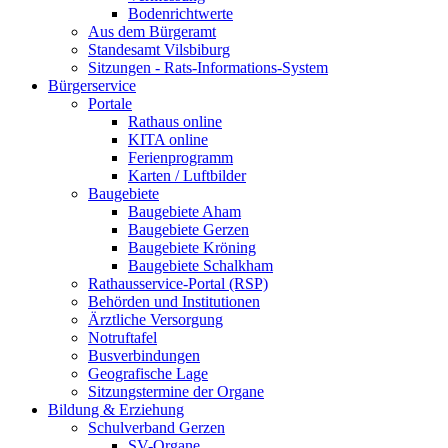
Bodenrichtwerte
Aus dem Bürgeramt
Standesamt Vilsbiburg
Sitzungen - Rats-Informations-System
Bürgerservice
Portale
Rathaus online
KITA online
Ferienprogramm
Karten / Luftbilder
Baugebiete
Baugebiete Aham
Baugebiete Gerzen
Baugebiete Kröning
Baugebiete Schalkham
Rathausservice-Portal (RSP)
Behörden und Institutionen
Ärztliche Versorgung
Notruftafel
Busverbindungen
Geografische Lage
Sitzungstermine der Organe
Bildung & Erziehung
Schulverband Gerzen
SV-Organe