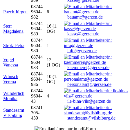
989
kasse@gerzen.de
08744
Paech Jürgen
9604-
6
982
bauamt@gerzen.de
08744
Sterr
16 (1.
9604-
Magdalena
OG)
989
kasse@gerzen.de
08744
Strötz Petra
9604-
1
980
info@gerzen.de
08744
Vogel
12
9604
Vanessa
(1.OG)
983
kaemmerei@gerzen.de
08744
Wünsch
10 (1.
9604-
Verena
OG)
986
personalamt@gerzen.de
08744
Wunderlich
9604-
4
Monika
43
ile-bina-vils@gerzen.de
08741
Standesamt
305-
Vilsbiburg
439
standesamt@vilsbiburg.de