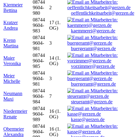
08744
Kiermeier
9604-
2
Bettina
980
oeffentlichkeitsarbeit@gerzen.de
08744
Kratzer
17 (1.
9604-
Andrea
OG)
983
kaemmerei@gerzen.de
08744
Krenn
9604-
3
Martina
981
buergeramt@gerzen.de
08744
Maier
14 (1.
9604-
Veronika
OG)
985
vorzimmer@gerzen.de
08744
Meier
9604-
3
Michelle
981
buergeramt@gerzen.de
08744
Neumann
9604-
7
Maxi
984
steueramt@gerzen.de
08744
Niedermeier
16 (1.
9604-
Renate
OG)
989
kasse@gerzen.de
08744
Obermeier
16 (1.
9604-
Alexandra
OG)