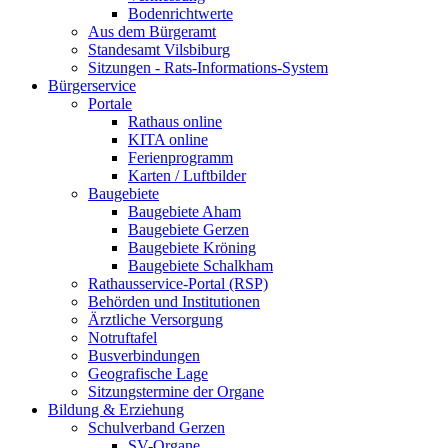
Bodenrichtwerte
Aus dem Bürgeramt
Standesamt Vilsbiburg
Sitzungen - Rats-Informations-System
Bürgerservice
Portale
Rathaus online
KITA online
Ferienprogramm
Karten / Luftbilder
Baugebiete
Baugebiete Aham
Baugebiete Gerzen
Baugebiete Kröning
Baugebiete Schalkham
Rathausservice-Portal (RSP)
Behörden und Institutionen
Ärztliche Versorgung
Notruftafel
Busverbindungen
Geografische Lage
Sitzungstermine der Organe
Bildung & Erziehung
Schulverband Gerzen
SV-Organe