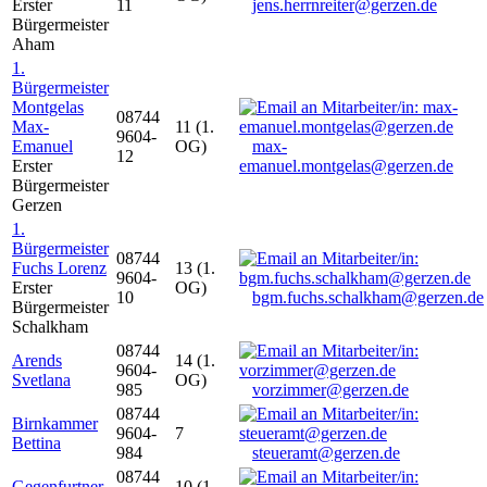
Erster
11
jens.herrnreiter@gerzen.de
Bürgermeister
Aham
1.
Bürgermeister
Montgelas
08744
Max-
11 (1.
9604-
Emanuel
OG)
max-
12
Erster
emanuel.montgelas@gerzen.de
Bürgermeister
Gerzen
1.
Bürgermeister
08744
Fuchs Lorenz
13 (1.
9604-
Erster
OG)
10
bgm.fuchs.schalkham@gerzen.de
Bürgermeister
Schalkham
08744
Arends
14 (1.
9604-
Svetlana
OG)
985
vorzimmer@gerzen.de
08744
Birnkammer
9604-
7
Bettina
984
steueramt@gerzen.de
08744
Gegenfurtner
10 (1.