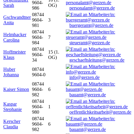
9604-
Sarah
OG)
986
personalamt@gerzen.de
08744
Gschwandtner
9604-
3
Anita
981
buergeramt@gerzen.de
08744
Helmhacker
9604-
7
Carolina
984
steueramt@gerzen.de
08744
Hoffmeister
15 (1.
9604-
Klaus
OG)
34
geschaeftsleitung@gerzen.de
Huber
08744
Johanna
9604-0
info@gerzen.de
08744
Kaiser Simon
9604-
6
982
bauamt@gerzen.de
08744
Kaspar
9604-
1
Stephanie
980
oeffentlichkeitsarbeit@gerzen.de
08744
Kerscher
9604-
6
Claudia
982
bauamt@gerzen.de