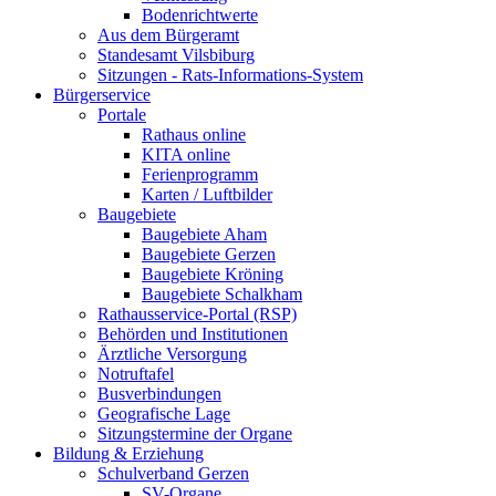
Bodenrichtwerte
Aus dem Bürgeramt
Standesamt Vilsbiburg
Sitzungen - Rats-Informations-System
Bürgerservice
Portale
Rathaus online
KITA online
Ferienprogramm
Karten / Luftbilder
Baugebiete
Baugebiete Aham
Baugebiete Gerzen
Baugebiete Kröning
Baugebiete Schalkham
Rathausservice-Portal (RSP)
Behörden und Institutionen
Ärztliche Versorgung
Notruftafel
Busverbindungen
Geografische Lage
Sitzungstermine der Organe
Bildung & Erziehung
Schulverband Gerzen
SV-Organe