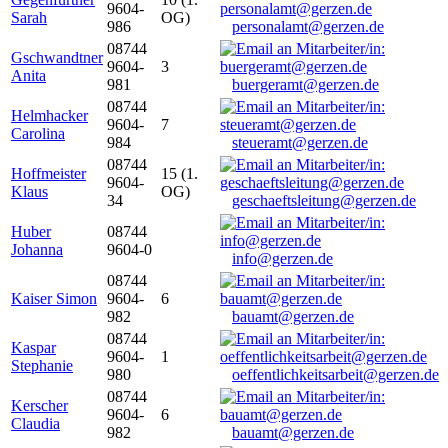
9604-
Sarah
OG)
986
personalamt@gerzen.de
08744
Gschwandtner
9604-
3
Anita
981
buergeramt@gerzen.de
08744
Helmhacker
9604-
7
Carolina
984
steueramt@gerzen.de
08744
Hoffmeister
15 (1.
9604-
Klaus
OG)
34
geschaeftsleitung@gerzen.de
Huber
08744
Johanna
9604-0
info@gerzen.de
08744
Kaiser Simon
9604-
6
982
bauamt@gerzen.de
08744
Kaspar
9604-
1
Stephanie
980
oeffentlichkeitsarbeit@gerzen.de
08744
Kerscher
9604-
6
Claudia
982
bauamt@gerzen.de