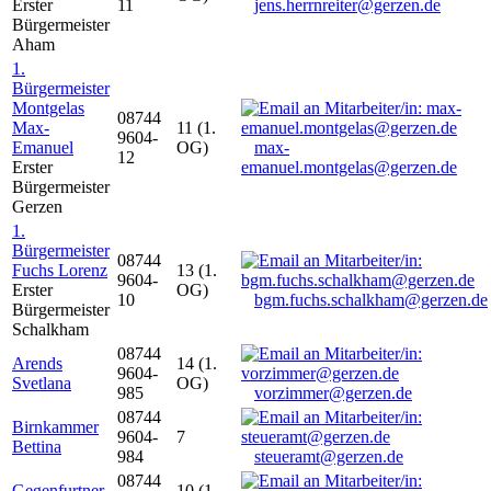
Erster
11
jens.herrnreiter@gerzen.de
Bürgermeister
Aham
1.
Bürgermeister
Montgelas
08744
Max-
11 (1.
9604-
Emanuel
OG)
max-
12
Erster
emanuel.montgelas@gerzen.de
Bürgermeister
Gerzen
1.
Bürgermeister
08744
Fuchs Lorenz
13 (1.
9604-
Erster
OG)
10
bgm.fuchs.schalkham@gerzen.de
Bürgermeister
Schalkham
08744
Arends
14 (1.
9604-
Svetlana
OG)
985
vorzimmer@gerzen.de
08744
Birnkammer
9604-
7
Bettina
984
steueramt@gerzen.de
08744
Gegenfurtner
10 (1.