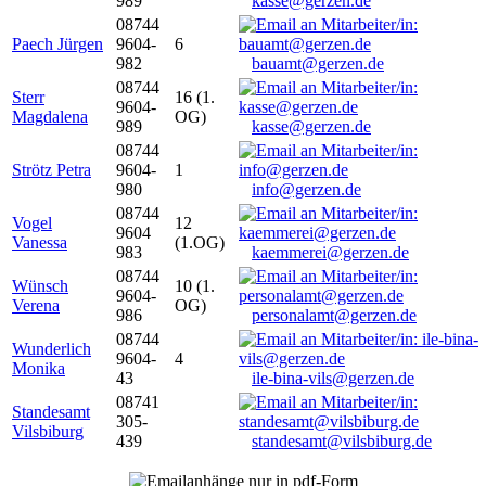
989
kasse@gerzen.de
08744
Paech Jürgen
9604-
6
982
bauamt@gerzen.de
08744
Sterr
16 (1.
9604-
Magdalena
OG)
989
kasse@gerzen.de
08744
Strötz Petra
9604-
1
980
info@gerzen.de
08744
Vogel
12
9604
Vanessa
(1.OG)
983
kaemmerei@gerzen.de
08744
Wünsch
10 (1.
9604-
Verena
OG)
986
personalamt@gerzen.de
08744
Wunderlich
9604-
4
Monika
43
ile-bina-vils@gerzen.de
08741
Standesamt
305-
Vilsbiburg
439
standesamt@vilsbiburg.de