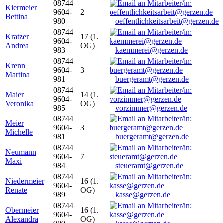
08744
Kiermeier
9604-
2
Bettina
980
oeffentlichkeitsarbeit@gerzen.de
08744
Kratzer
17 (1.
9604-
Andrea
OG)
983
kaemmerei@gerzen.de
08744
Krenn
9604-
3
Martina
981
buergeramt@gerzen.de
08744
Maier
14 (1.
9604-
Veronika
OG)
985
vorzimmer@gerzen.de
08744
Meier
9604-
3
Michelle
981
buergeramt@gerzen.de
08744
Neumann
9604-
7
Maxi
984
steueramt@gerzen.de
08744
Niedermeier
16 (1.
9604-
Renate
OG)
989
kasse@gerzen.de
08744
Obermeier
16 (1.
9604-
Alexandra
OG)