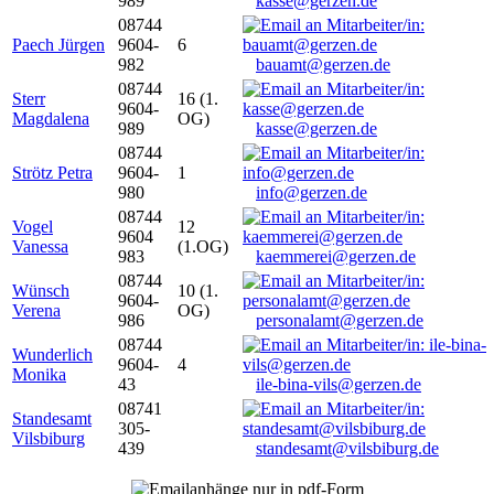
989
kasse@gerzen.de
08744
Paech Jürgen
9604-
6
982
bauamt@gerzen.de
08744
Sterr
16 (1.
9604-
Magdalena
OG)
989
kasse@gerzen.de
08744
Strötz Petra
9604-
1
980
info@gerzen.de
08744
Vogel
12
9604
Vanessa
(1.OG)
983
kaemmerei@gerzen.de
08744
Wünsch
10 (1.
9604-
Verena
OG)
986
personalamt@gerzen.de
08744
Wunderlich
9604-
4
Monika
43
ile-bina-vils@gerzen.de
08741
Standesamt
305-
Vilsbiburg
439
standesamt@vilsbiburg.de