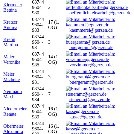
08744
Kiermeier
9604-
2
Bettina
980
oeffentlichkeitsarbeit@gerzen.de
08744
Kratzer
17 (1.
9604-
Andrea
OG)
983
kaemmerei@gerzen.de
08744
Krenn
9604-
3
Martina
981
buergeramt@gerzen.de
08744
Maier
14 (1.
9604-
Veronika
OG)
985
vorzimmer@gerzen.de
08744
Meier
9604-
3
Michelle
981
buergeramt@gerzen.de
08744
Neumann
9604-
7
Maxi
984
steueramt@gerzen.de
08744
Niedermeier
16 (1.
9604-
Renate
OG)
989
kasse@gerzen.de
08744
Obermeier
16 (1.
9604-
Alexandra
OG)