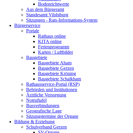
Bodenrichtwerte
Aus dem Bürgeramt
Standesamt Vilsbiburg
Sitzungen - Rats-Informations-System
Bürgerservice
Portale
Rathaus online
KITA online
Ferienprogramm
Karten / Luftbilder
Baugebiete
Baugebiete Aham
Baugebiete Gerzen
Baugebiete Kröning
Baugebiete Schalkham
Rathausservice-Portal (RSP)
Behörden und Institutionen
Ärztliche Versorgung
Notruftafel
Busverbindungen
Geografische Lage
Sitzungstermine der Organe
Bildung & Erziehung
Schulverband Gerzen
SV-Organe