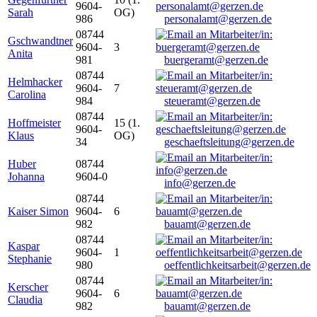
9604-
Sarah
OG)
986
personalamt@gerzen.de
08744
Gschwandtner
9604-
3
Anita
981
buergeramt@gerzen.de
08744
Helmhacker
9604-
7
Carolina
984
steueramt@gerzen.de
08744
Hoffmeister
15 (1.
9604-
Klaus
OG)
34
geschaeftsleitung@gerzen.de
Huber
08744
Johanna
9604-0
info@gerzen.de
08744
Kaiser Simon
9604-
6
982
bauamt@gerzen.de
08744
Kaspar
9604-
1
Stephanie
980
oeffentlichkeitsarbeit@gerzen.de
08744
Kerscher
9604-
6
Claudia
982
bauamt@gerzen.de