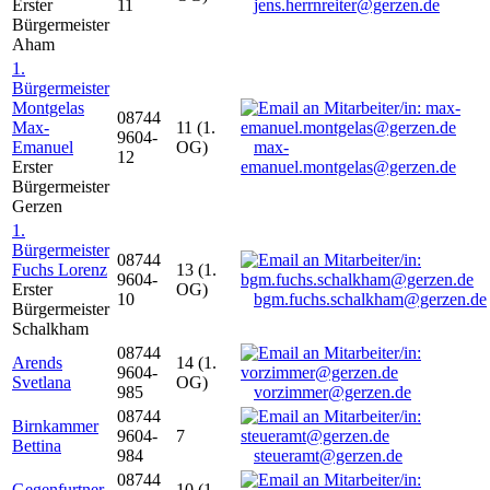
Erster
11
jens.herrnreiter@gerzen.de
Bürgermeister
Aham
1.
Bürgermeister
Montgelas
08744
Max-
11 (1.
9604-
Emanuel
OG)
max-
12
Erster
emanuel.montgelas@gerzen.de
Bürgermeister
Gerzen
1.
Bürgermeister
08744
Fuchs Lorenz
13 (1.
9604-
Erster
OG)
10
bgm.fuchs.schalkham@gerzen.de
Bürgermeister
Schalkham
08744
Arends
14 (1.
9604-
Svetlana
OG)
985
vorzimmer@gerzen.de
08744
Birnkammer
9604-
7
Bettina
984
steueramt@gerzen.de
08744
Gegenfurtner
10 (1.