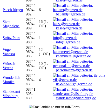
989
kasse@gerzen.de
08744
Paech Jürgen
9604-
6
982
bauamt@gerzen.de
08744
Sterr
16 (1.
9604-
Magdalena
OG)
989
kasse@gerzen.de
08744
Strötz Petra
9604-
1
980
info@gerzen.de
08744
Vogel
12
9604
Vanessa
(1.OG)
983
kaemmerei@gerzen.de
08744
Wünsch
10 (1.
9604-
Verena
OG)
986
personalamt@gerzen.de
08744
Wunderlich
9604-
4
Monika
43
ile-bina-vils@gerzen.de
08741
Standesamt
305-
Vilsbiburg
439
standesamt@vilsbiburg.de