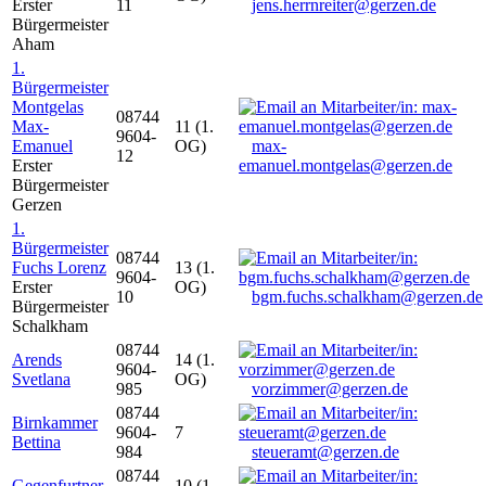
Erster
11
jens.herrnreiter@gerzen.de
Bürgermeister
Aham
1.
Bürgermeister
Montgelas
08744
Max-
11 (1.
9604-
Emanuel
OG)
max-
12
Erster
emanuel.montgelas@gerzen.de
Bürgermeister
Gerzen
1.
Bürgermeister
08744
Fuchs Lorenz
13 (1.
9604-
Erster
OG)
10
bgm.fuchs.schalkham@gerzen.de
Bürgermeister
Schalkham
08744
Arends
14 (1.
9604-
Svetlana
OG)
985
vorzimmer@gerzen.de
08744
Birnkammer
9604-
7
Bettina
984
steueramt@gerzen.de
08744
Gegenfurtner
10 (1.