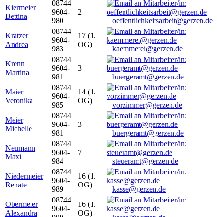
08744
Kiermeier
9604-
2
Bettina
980
oeffentlichkeitsarbeit@gerzen.de
08744
Kratzer
17 (1.
9604-
Andrea
OG)
983
kaemmerei@gerzen.de
08744
Krenn
9604-
3
Martina
981
buergeramt@gerzen.de
08744
Maier
14 (1.
9604-
Veronika
OG)
985
vorzimmer@gerzen.de
08744
Meier
9604-
3
Michelle
981
buergeramt@gerzen.de
08744
Neumann
9604-
7
Maxi
984
steueramt@gerzen.de
08744
Niedermeier
16 (1.
9604-
Renate
OG)
989
kasse@gerzen.de
08744
Obermeier
16 (1.
9604-
Alexandra
OG)