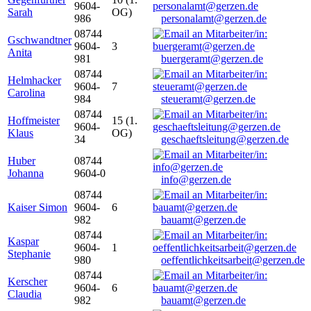
9604-
Sarah
OG)
986
personalamt@gerzen.de
08744
Gschwandtner
9604-
3
Anita
981
buergeramt@gerzen.de
08744
Helmhacker
9604-
7
Carolina
984
steueramt@gerzen.de
08744
Hoffmeister
15 (1.
9604-
Klaus
OG)
34
geschaeftsleitung@gerzen.de
Huber
08744
Johanna
9604-0
info@gerzen.de
08744
Kaiser Simon
9604-
6
982
bauamt@gerzen.de
08744
Kaspar
9604-
1
Stephanie
980
oeffentlichkeitsarbeit@gerzen.de
08744
Kerscher
9604-
6
Claudia
982
bauamt@gerzen.de