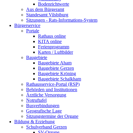
Bodenrichtwerte
Aus dem Bürgeramt
Standesamt Vilsbiburg
Sitzungen - Rats-Informations-System
Bürgerservice
Portale
Rathaus online
KITA online
Ferienprogramm
Karten / Luftbilder
Baugebiete
Baugebiete Aham
Baugebiete Gerzen
Baugebiete Kröning
Baugebiete Schalkham
Rathausservice-Portal (RSP)
Behörden und Institutionen
Ärztliche Versorgung
Notruftafel
Busverbindungen
Geografische Lage
Sitzungstermine der Organe
Bildung & Erziehung
Schulverband Gerzen
SV-Organe