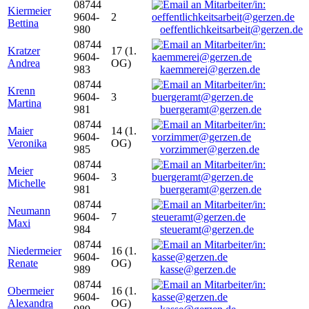
08744
Kiermeier
9604-
2
Bettina
980
oeffentlichkeitsarbeit@gerzen.de
08744
Kratzer
17 (1.
9604-
Andrea
OG)
983
kaemmerei@gerzen.de
08744
Krenn
9604-
3
Martina
981
buergeramt@gerzen.de
08744
Maier
14 (1.
9604-
Veronika
OG)
985
vorzimmer@gerzen.de
08744
Meier
9604-
3
Michelle
981
buergeramt@gerzen.de
08744
Neumann
9604-
7
Maxi
984
steueramt@gerzen.de
08744
Niedermeier
16 (1.
9604-
Renate
OG)
989
kasse@gerzen.de
08744
Obermeier
16 (1.
9604-
Alexandra
OG)