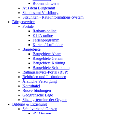
Bodenrichtwerte
Aus dem Bürgeramt
Standesamt Vilsbiburg
Sitzungen - Rats-Informations-System
Bürgerservice
Portale
Rathaus online
KITA online
Ferienprogramm
Karten / Luftbilder
Baugebiete
Baugebiete Aham
Baugebiete Gerzen
Baugebiete Kröning
Baugebiete Schalkham
Rathausservice-Portal (RSP)
Behörden und Institutionen
Ärztliche Versorgung
Notruftafel
Busverbindungen
Geografische Lage
Sitzungstermine der Organe
Bildung & Erziehung
Schulverband Gerzen
SV-Organe