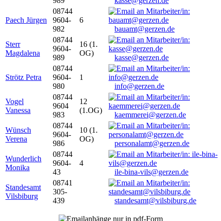
989
kasse@gerzen.de
08744
Paech Jürgen
9604-
6
982
bauamt@gerzen.de
08744
Sterr
16 (1.
9604-
Magdalena
OG)
989
kasse@gerzen.de
08744
Strötz Petra
9604-
1
980
info@gerzen.de
08744
Vogel
12
9604
Vanessa
(1.OG)
983
kaemmerei@gerzen.de
08744
Wünsch
10 (1.
9604-
Verena
OG)
986
personalamt@gerzen.de
08744
Wunderlich
9604-
4
Monika
43
ile-bina-vils@gerzen.de
08741
Standesamt
305-
Vilsbiburg
439
standesamt@vilsbiburg.de