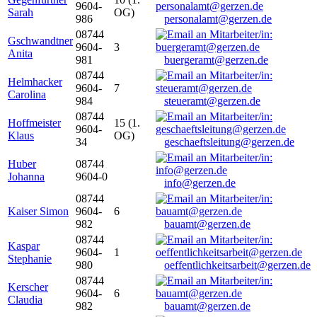
9604-
Sarah
OG)
986
personalamt@gerzen.de
08744
Gschwandtner
9604-
3
Anita
981
buergeramt@gerzen.de
08744
Helmhacker
9604-
7
Carolina
984
steueramt@gerzen.de
08744
Hoffmeister
15 (1.
9604-
Klaus
OG)
34
geschaeftsleitung@gerzen.de
Huber
08744
Johanna
9604-0
info@gerzen.de
08744
Kaiser Simon
9604-
6
982
bauamt@gerzen.de
08744
Kaspar
9604-
1
Stephanie
980
oeffentlichkeitsarbeit@gerzen.de
08744
Kerscher
9604-
6
Claudia
982
bauamt@gerzen.de