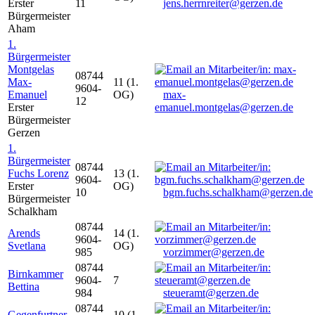
Erster
11
jens.herrnreiter@gerzen.de
Bürgermeister
Aham
1.
Bürgermeister
Montgelas
08744
Max-
11 (1.
9604-
Emanuel
OG)
max-
12
Erster
emanuel.montgelas@gerzen.de
Bürgermeister
Gerzen
1.
Bürgermeister
08744
Fuchs Lorenz
13 (1.
9604-
Erster
OG)
10
bgm.fuchs.schalkham@gerzen.de
Bürgermeister
Schalkham
08744
Arends
14 (1.
9604-
Svetlana
OG)
985
vorzimmer@gerzen.de
08744
Birnkammer
9604-
7
Bettina
984
steueramt@gerzen.de
08744
Gegenfurtner
10 (1.