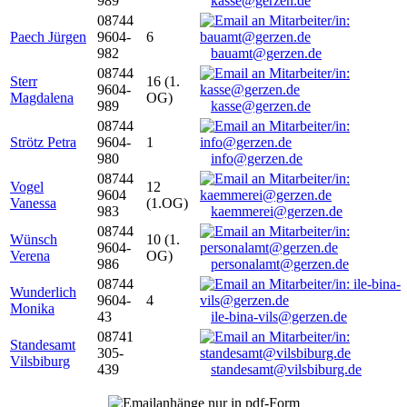
989
kasse@gerzen.de
08744
Paech Jürgen
9604-
6
982
bauamt@gerzen.de
08744
Sterr
16 (1.
9604-
Magdalena
OG)
989
kasse@gerzen.de
08744
Strötz Petra
9604-
1
980
info@gerzen.de
08744
Vogel
12
9604
Vanessa
(1.OG)
983
kaemmerei@gerzen.de
08744
Wünsch
10 (1.
9604-
Verena
OG)
986
personalamt@gerzen.de
08744
Wunderlich
9604-
4
Monika
43
ile-bina-vils@gerzen.de
08741
Standesamt
305-
Vilsbiburg
439
standesamt@vilsbiburg.de