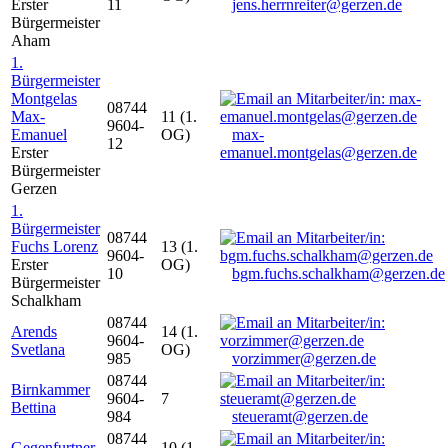
Erster
11
jens.herrnreiter@gerzen.de
Bürgermeister
Aham
1.
Bürgermeister
Montgelas
08744
Max-
11 (1.
9604-
Emanuel
OG)
max-
12
Erster
emanuel.montgelas@gerzen.de
Bürgermeister
Gerzen
1.
Bürgermeister
08744
Fuchs Lorenz
13 (1.
9604-
Erster
OG)
10
bgm.fuchs.schalkham@gerzen.de
Bürgermeister
Schalkham
08744
Arends
14 (1.
9604-
Svetlana
OG)
985
vorzimmer@gerzen.de
08744
Birnkammer
9604-
7
Bettina
984
steueramt@gerzen.de
08744
Gegenfurtner
10 (1.