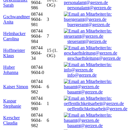
9604-
Sarah
OG)
986
personalamt@gerzen.de
08744
Gschwandtner
9604-
3
Anita
981
buergeramt@gerzen.de
08744
Helmhacker
9604-
7
Carolina
984
steueramt@gerzen.de
08744
Hoffmeister
15 (1.
9604-
Klaus
OG)
34
geschaeftsleitung@gerzen.de
Huber
08744
Johanna
9604-0
info@gerzen.de
08744
Kaiser Simon
9604-
6
982
bauamt@gerzen.de
08744
Kaspar
9604-
1
Stephanie
980
oeffentlichkeitsarbeit@gerzen.de
08744
Kerscher
9604-
6
Claudia
982
bauamt@gerzen.de