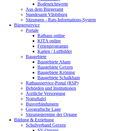
Bodenrichtwerte
Aus dem Bürgeramt
Standesamt Vilsbiburg
Sitzungen - Rats-Informations-System
Bürgerservice
Portale
Rathaus online
KITA online
Ferienprogramm
Karten / Luftbilder
Baugebiete
Baugebiete Aham
Baugebiete Gerzen
Baugebiete Kröning
Baugebiete Schalkham
Rathausservice-Portal (RSP)
Behörden und Institutionen
Ärztliche Versorgung
Notruftafel
Busverbindungen
Geografische Lage
Sitzungstermine der Organe
Bildung & Erziehung
Schulverband Gerzen
SV-Organe