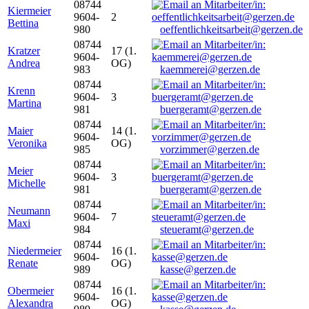
08744
Kiermeier
9604-
2
Bettina
980
oeffentlichkeitsarbeit@gerzen.de
08744
Kratzer
17 (1.
9604-
Andrea
OG)
983
kaemmerei@gerzen.de
08744
Krenn
9604-
3
Martina
981
buergeramt@gerzen.de
08744
Maier
14 (1.
9604-
Veronika
OG)
985
vorzimmer@gerzen.de
08744
Meier
9604-
3
Michelle
981
buergeramt@gerzen.de
08744
Neumann
9604-
7
Maxi
984
steueramt@gerzen.de
08744
Niedermeier
16 (1.
9604-
Renate
OG)
989
kasse@gerzen.de
08744
Obermeier
16 (1.
9604-
Alexandra
OG)