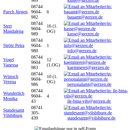
989
kasse@gerzen.de
08744
Paech Jürgen
9604-
6
982
bauamt@gerzen.de
08744
Sterr
16 (1.
9604-
Magdalena
OG)
989
kasse@gerzen.de
08744
Strötz Petra
9604-
1
980
info@gerzen.de
08744
Vogel
12
9604
Vanessa
(1.OG)
983
kaemmerei@gerzen.de
08744
Wünsch
10 (1.
9604-
Verena
OG)
986
personalamt@gerzen.de
08744
Wunderlich
9604-
4
Monika
43
ile-bina-vils@gerzen.de
08741
Standesamt
305-
Vilsbiburg
439
standesamt@vilsbiburg.de