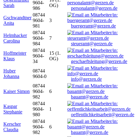
9604-
Sarah
OG)
986
personalamt@gerzen.de
08744
Gschwandtner
9604-
3
Anita
981
buergeramt@gerzen.de
08744
Helmhacker
9604-
7
Carolina
984
steueramt@gerzen.de
08744
Hoffmeister
15 (1.
9604-
Klaus
OG)
34
geschaeftsleitung@gerzen.de
Huber
08744
Johanna
9604-0
info@gerzen.de
08744
Kaiser Simon
9604-
6
982
bauamt@gerzen.de
08744
Kaspar
9604-
1
Stephanie
980
oeffentlichkeitsarbeit@gerzen.de
08744
Kerscher
9604-
6
Claudia
982
bauamt@gerzen.de