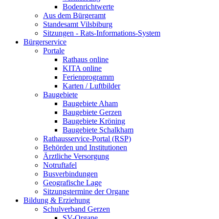
Bodenrichtwerte
Aus dem Bürgeramt
Standesamt Vilsbiburg
Sitzungen - Rats-Informations-System
Bürgerservice
Portale
Rathaus online
KITA online
Ferienprogramm
Karten / Luftbilder
Baugebiete
Baugebiete Aham
Baugebiete Gerzen
Baugebiete Kröning
Baugebiete Schalkham
Rathausservice-Portal (RSP)
Behörden und Institutionen
Ärztliche Versorgung
Notruftafel
Busverbindungen
Geografische Lage
Sitzungstermine der Organe
Bildung & Erziehung
Schulverband Gerzen
SV-Organe