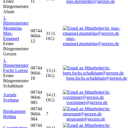
Erster
11
jens.herrnreiter@gerzen.de
Bürgermeister
Aham
1.
Bürgermeister
Montgelas
08744
Max-
11 (1.
9604-
Emanuel
OG)
max-
12
Erster
emanuel.montgelas@gerzen.de
Bürgermeister
Gerzen
1.
Bürgermeister
08744
Fuchs Lorenz
13 (1.
9604-
Erster
OG)
10
bgm.fuchs.schalkham@gerzen.de
Bürgermeister
Schalkham
08744
Arends
14 (1.
9604-
Svetlana
OG)
985
vorzimmer@gerzen.de
08744
Birnkammer
9604-
7
Bettina
984
steueramt@gerzen.de
08744
Gegenfurtner
10 (1.