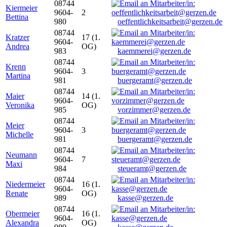
08744
Kiermeier
9604-
2
Bettina
980
oeffentlichkeitsarbeit@gerzen.de
08744
Kratzer
17 (1.
9604-
Andrea
OG)
983
kaemmerei@gerzen.de
08744
Krenn
9604-
3
Martina
981
buergeramt@gerzen.de
08744
Maier
14 (1.
9604-
Veronika
OG)
985
vorzimmer@gerzen.de
08744
Meier
9604-
3
Michelle
981
buergeramt@gerzen.de
08744
Neumann
9604-
7
Maxi
984
steueramt@gerzen.de
08744
Niedermeier
16 (1.
9604-
Renate
OG)
989
kasse@gerzen.de
08744
Obermeier
16 (1.
9604-
Alexandra
OG)