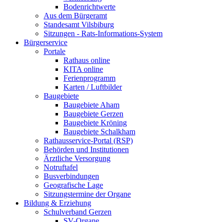
Bodenrichtwerte
Aus dem Bürgeramt
Standesamt Vilsbiburg
Sitzungen - Rats-Informations-System
Bürgerservice
Portale
Rathaus online
KITA online
Ferienprogramm
Karten / Luftbilder
Baugebiete
Baugebiete Aham
Baugebiete Gerzen
Baugebiete Kröning
Baugebiete Schalkham
Rathausservice-Portal (RSP)
Behörden und Institutionen
Ärztliche Versorgung
Notruftafel
Busverbindungen
Geografische Lage
Sitzungstermine der Organe
Bildung & Erziehung
Schulverband Gerzen
SV-Organe