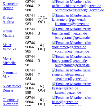
08744
Kiermeier
9604-
2
Bettina
980
oeffentlichkeitsarbeit@gerzen.de
08744
Kratzer
17 (1.
9604-
Andrea
OG)
983
kaemmerei@gerzen.de
08744
Krenn
9604-
3
Martina
981
buergeramt@gerzen.de
08744
Maier
14 (1.
9604-
Veronika
OG)
985
vorzimmer@gerzen.de
08744
Meier
9604-
3
Michelle
981
buergeramt@gerzen.de
08744
Neumann
9604-
7
Maxi
984
steueramt@gerzen.de
08744
Niedermeier
16 (1.
9604-
Renate
OG)
989
kasse@gerzen.de
08744
Obermeier
16 (1.
9604-
Alexandra
OG)