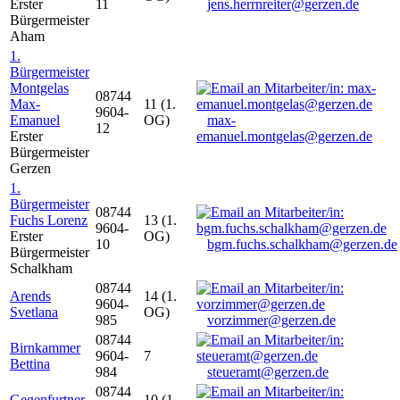
Erster
11
jens.herrnreiter@gerzen.de
Bürgermeister
Aham
1.
Bürgermeister
Montgelas
08744
Max-
11 (1.
9604-
Emanuel
OG)
max-
12
Erster
emanuel.montgelas@gerzen.de
Bürgermeister
Gerzen
1.
Bürgermeister
08744
Fuchs Lorenz
13 (1.
9604-
Erster
OG)
10
bgm.fuchs.schalkham@gerzen.de
Bürgermeister
Schalkham
08744
Arends
14 (1.
9604-
Svetlana
OG)
985
vorzimmer@gerzen.de
08744
Birnkammer
9604-
7
Bettina
984
steueramt@gerzen.de
08744
Gegenfurtner
10 (1.