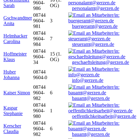
9604-
Sarah
OG)
986
personalamt@gerzen.de
08744
Gschwandtner
9604-
3
Anita
981
buergeramt@gerzen.de
08744
Helmhacker
9604-
7
Carolina
984
steueramt@gerzen.de
08744
Hoffmeister
15 (1.
9604-
Klaus
OG)
34
geschaeftsleitung@gerzen.de
Huber
08744
Johanna
9604-0
info@gerzen.de
08744
Kaiser Simon
9604-
6
982
bauamt@gerzen.de
08744
Kaspar
9604-
1
Stephanie
980
oeffentlichkeitsarbeit@gerzen.de
08744
Kerscher
9604-
6
Claudia
982
bauamt@gerzen.de