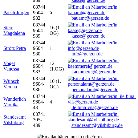
989
kasse@gerzen.de
08744
Paech Jürgen
9604-
6
982
bauamt@gerzen.de
08744
Sterr
16 (1.
9604-
Magdalena
OG)
989
kasse@gerzen.de
08744
Strötz Petra
9604-
1
980
info@gerzen.de
08744
Vogel
12
9604
Vanessa
(1.OG)
983
kaemmerei@gerzen.de
08744
Wünsch
10 (1.
9604-
Verena
OG)
986
personalamt@gerzen.de
08744
Wunderlich
9604-
4
Monika
43
ile-bina-vils@gerzen.de
08741
Standesamt
305-
Vilsbiburg
439
standesamt@vilsbiburg.de