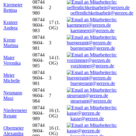
08744
Kiermeier
9604-
2
Bettina
980
oeffentlichkeitsarbeit@gerzen.de
08744
Kratzer
17 (1.
9604-
Andrea
OG)
983
kaemmerei@gerzen.de
08744
Krenn
9604-
3
Martina
981
buergeramt@gerzen.de
08744
Maier
14 (1.
9604-
Veronika
OG)
985
vorzimmer@gerzen.de
08744
Meier
9604-
3
Michelle
981
buergeramt@gerzen.de
08744
Neumann
9604-
7
Maxi
984
steueramt@gerzen.de
08744
Niedermeier
16 (1.
9604-
Renate
OG)
989
kasse@gerzen.de
08744
Obermeier
16 (1.
9604-
Alexandra
OG)