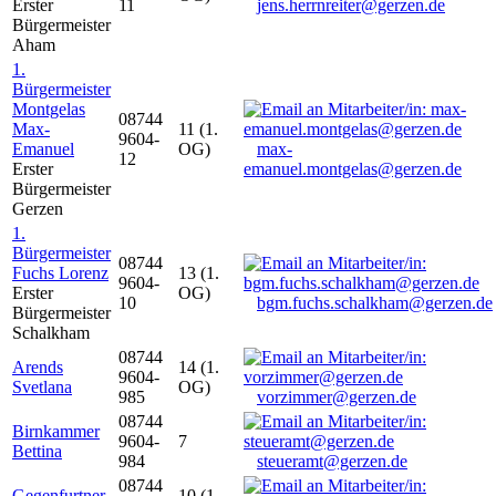
Erster
11
jens.herrnreiter@gerzen.de
Bürgermeister
Aham
1.
Bürgermeister
Montgelas
08744
Max-
11 (1.
9604-
Emanuel
OG)
max-
12
Erster
emanuel.montgelas@gerzen.de
Bürgermeister
Gerzen
1.
Bürgermeister
08744
Fuchs Lorenz
13 (1.
9604-
Erster
OG)
10
bgm.fuchs.schalkham@gerzen.de
Bürgermeister
Schalkham
08744
Arends
14 (1.
9604-
Svetlana
OG)
985
vorzimmer@gerzen.de
08744
Birnkammer
9604-
7
Bettina
984
steueramt@gerzen.de
08744
Gegenfurtner
10 (1.