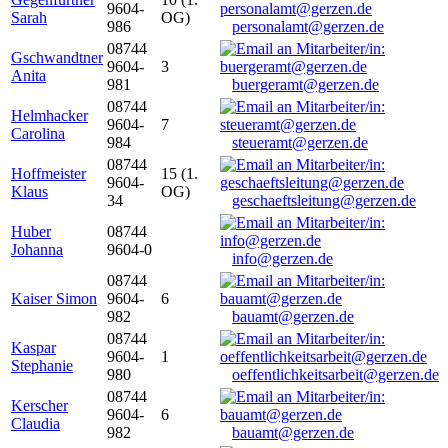
9604-
Sarah
OG)
986
personalamt@gerzen.de
08744
Gschwandtner
9604-
3
Anita
981
buergeramt@gerzen.de
08744
Helmhacker
9604-
7
Carolina
984
steueramt@gerzen.de
08744
Hoffmeister
15 (1.
9604-
Klaus
OG)
34
geschaeftsleitung@gerzen.de
Huber
08744
Johanna
9604-0
info@gerzen.de
08744
Kaiser Simon
9604-
6
982
bauamt@gerzen.de
08744
Kaspar
9604-
1
Stephanie
980
oeffentlichkeitsarbeit@gerzen.de
08744
Kerscher
9604-
6
Claudia
982
bauamt@gerzen.de