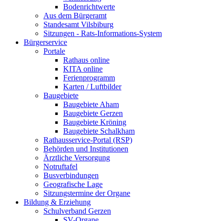
Bodenrichtwerte
Aus dem Bürgeramt
Standesamt Vilsbiburg
Sitzungen - Rats-Informations-System
Bürgerservice
Portale
Rathaus online
KITA online
Ferienprogramm
Karten / Luftbilder
Baugebiete
Baugebiete Aham
Baugebiete Gerzen
Baugebiete Kröning
Baugebiete Schalkham
Rathausservice-Portal (RSP)
Behörden und Institutionen
Ärztliche Versorgung
Notruftafel
Busverbindungen
Geografische Lage
Sitzungstermine der Organe
Bildung & Erziehung
Schulverband Gerzen
SV-Organe