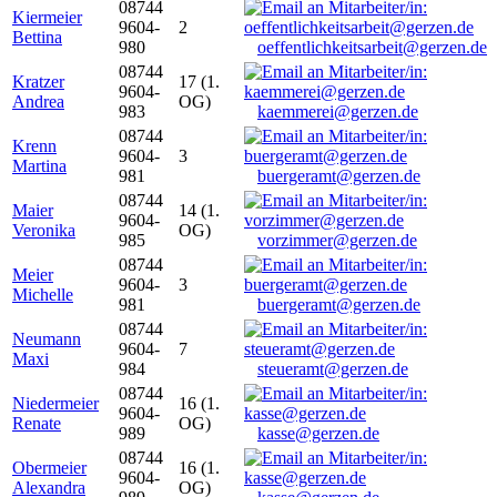
08744
Kiermeier
9604-
2
Bettina
980
oeffentlichkeitsarbeit@gerzen.de
08744
Kratzer
17 (1.
9604-
Andrea
OG)
983
kaemmerei@gerzen.de
08744
Krenn
9604-
3
Martina
981
buergeramt@gerzen.de
08744
Maier
14 (1.
9604-
Veronika
OG)
985
vorzimmer@gerzen.de
08744
Meier
9604-
3
Michelle
981
buergeramt@gerzen.de
08744
Neumann
9604-
7
Maxi
984
steueramt@gerzen.de
08744
Niedermeier
16 (1.
9604-
Renate
OG)
989
kasse@gerzen.de
08744
Obermeier
16 (1.
9604-
Alexandra
OG)