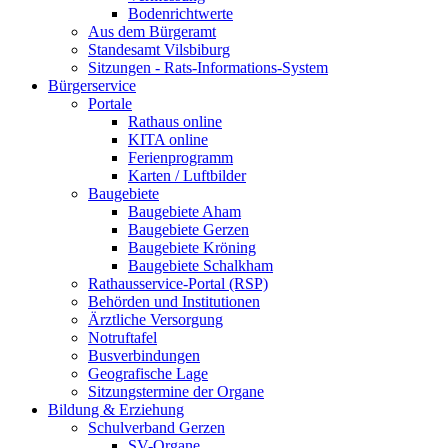
Bodenrichtwerte
Aus dem Bürgeramt
Standesamt Vilsbiburg
Sitzungen - Rats-Informations-System
Bürgerservice
Portale
Rathaus online
KITA online
Ferienprogramm
Karten / Luftbilder
Baugebiete
Baugebiete Aham
Baugebiete Gerzen
Baugebiete Kröning
Baugebiete Schalkham
Rathausservice-Portal (RSP)
Behörden und Institutionen
Ärztliche Versorgung
Notruftafel
Busverbindungen
Geografische Lage
Sitzungstermine der Organe
Bildung & Erziehung
Schulverband Gerzen
SV-Organe