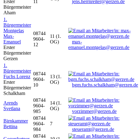
Erster
11
jens.herrnreiter@gerzen.de
Bürgermeister
Aham
1.
Bürgermeister
Montgelas
08744
Max-
11 (1.
9604-
Emanuel
OG)
max-
12
Erster
emanuel.montgelas@gerzen.de
Bürgermeister
Gerzen
1.
Bürgermeister
08744
Fuchs Lorenz
13 (1.
9604-
Erster
OG)
10
bgm.fuchs.schalkham@gerzen.de
Bürgermeister
Schalkham
08744
Arends
14 (1.
9604-
Svetlana
OG)
985
vorzimmer@gerzen.de
08744
Birnkammer
9604-
7
Bettina
984
steueramt@gerzen.de
08744
Gegenfurtner
10 (1.