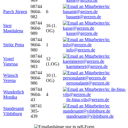
989
kasse@gerzen.de
08744
Paech Jürgen
9604-
6
982
bauamt@gerzen.de
08744
Sterr
16 (1.
9604-
Magdalena
OG)
989
kasse@gerzen.de
08744
Strötz Petra
9604-
1
980
info@gerzen.de
08744
Vogel
12
9604
Vanessa
(1.OG)
983
kaemmerei@gerzen.de
08744
Wünsch
10 (1.
9604-
Verena
OG)
986
personalamt@gerzen.de
08744
Wunderlich
9604-
4
Monika
43
ile-bina-vils@gerzen.de
08741
Standesamt
305-
Vilsbiburg
439
standesamt@vilsbiburg.de