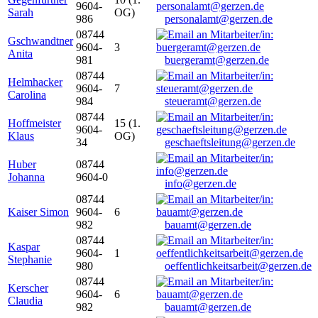
9604-
Sarah
OG)
986
personalamt@gerzen.de
08744
Gschwandtner
9604-
3
Anita
981
buergeramt@gerzen.de
08744
Helmhacker
9604-
7
Carolina
984
steueramt@gerzen.de
08744
Hoffmeister
15 (1.
9604-
Klaus
OG)
34
geschaeftsleitung@gerzen.de
Huber
08744
Johanna
9604-0
info@gerzen.de
08744
Kaiser Simon
9604-
6
982
bauamt@gerzen.de
08744
Kaspar
9604-
1
Stephanie
980
oeffentlichkeitsarbeit@gerzen.de
08744
Kerscher
9604-
6
Claudia
982
bauamt@gerzen.de