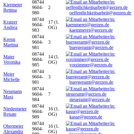
08744
Kiermeier
9604-
2
Bettina
980
oeffentlichkeitsarbeit@gerzen.de
08744
Kratzer
17 (1.
9604-
Andrea
OG)
983
kaemmerei@gerzen.de
08744
Krenn
9604-
3
Martina
981
buergeramt@gerzen.de
08744
Maier
14 (1.
9604-
Veronika
OG)
985
vorzimmer@gerzen.de
08744
Meier
9604-
3
Michelle
981
buergeramt@gerzen.de
08744
Neumann
9604-
7
Maxi
984
steueramt@gerzen.de
08744
Niedermeier
16 (1.
9604-
Renate
OG)
989
kasse@gerzen.de
08744
Obermeier
16 (1.
9604-
Alexandra
OG)