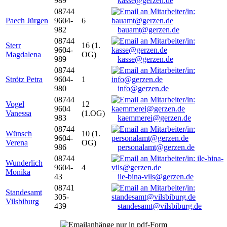
989
kasse@gerzen.de
08744
Paech Jürgen
9604-
6
982
bauamt@gerzen.de
08744
Sterr
16 (1.
9604-
Magdalena
OG)
989
kasse@gerzen.de
08744
Strötz Petra
9604-
1
980
info@gerzen.de
08744
Vogel
12
9604
Vanessa
(1.OG)
983
kaemmerei@gerzen.de
08744
Wünsch
10 (1.
9604-
Verena
OG)
986
personalamt@gerzen.de
08744
Wunderlich
9604-
4
Monika
43
ile-bina-vils@gerzen.de
08741
Standesamt
305-
Vilsbiburg
439
standesamt@vilsbiburg.de