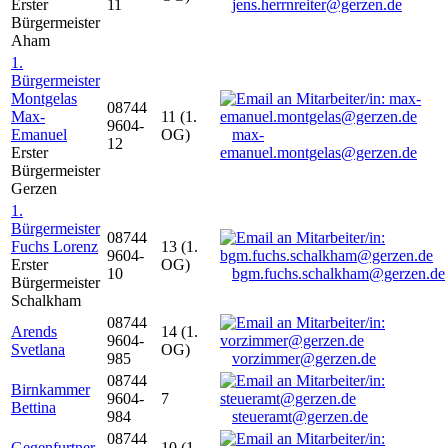
Erster
11
jens.herrnreiter@gerzen.de
Bürgermeister
Aham
1.
Bürgermeister
Montgelas
08744
Max-
11 (1.
9604-
Emanuel
OG)
max-
12
Erster
emanuel.montgelas@gerzen.de
Bürgermeister
Gerzen
1.
Bürgermeister
08744
Fuchs Lorenz
13 (1.
9604-
Erster
OG)
10
bgm.fuchs.schalkham@gerzen.de
Bürgermeister
Schalkham
08744
Arends
14 (1.
9604-
Svetlana
OG)
985
vorzimmer@gerzen.de
08744
Birnkammer
9604-
7
Bettina
984
steueramt@gerzen.de
08744
Gegenfurtner
10 (1.