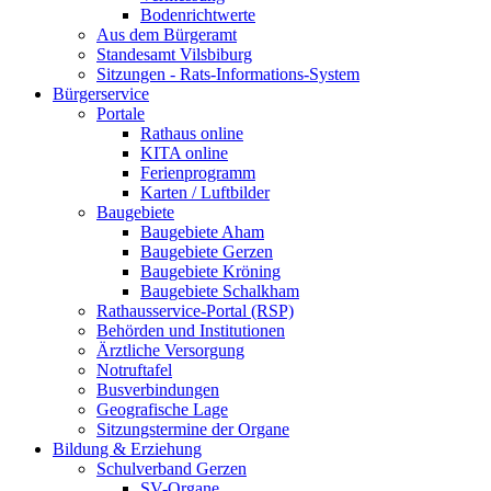
Bodenrichtwerte
Aus dem Bürgeramt
Standesamt Vilsbiburg
Sitzungen - Rats-Informations-System
Bürgerservice
Portale
Rathaus online
KITA online
Ferienprogramm
Karten / Luftbilder
Baugebiete
Baugebiete Aham
Baugebiete Gerzen
Baugebiete Kröning
Baugebiete Schalkham
Rathausservice-Portal (RSP)
Behörden und Institutionen
Ärztliche Versorgung
Notruftafel
Busverbindungen
Geografische Lage
Sitzungstermine der Organe
Bildung & Erziehung
Schulverband Gerzen
SV-Organe