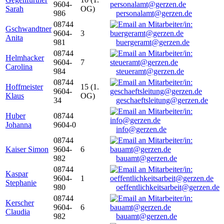
9604-
Sarah
OG)
986
personalamt@gerzen.de
08744
Gschwandtner
9604-
3
Anita
981
buergeramt@gerzen.de
08744
Helmhacker
9604-
7
Carolina
984
steueramt@gerzen.de
08744
Hoffmeister
15 (1.
9604-
Klaus
OG)
34
geschaeftsleitung@gerzen.de
Huber
08744
Johanna
9604-0
info@gerzen.de
08744
Kaiser Simon
9604-
6
982
bauamt@gerzen.de
08744
Kaspar
9604-
1
Stephanie
980
oeffentlichkeitsarbeit@gerzen.de
08744
Kerscher
9604-
6
Claudia
982
bauamt@gerzen.de