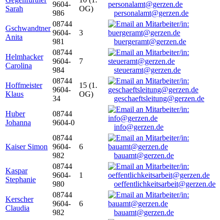
9604-
Sarah
OG)
986
personalamt@gerzen.de
08744
Gschwandtner
9604-
3
Anita
981
buergeramt@gerzen.de
08744
Helmhacker
9604-
7
Carolina
984
steueramt@gerzen.de
08744
Hoffmeister
15 (1.
9604-
Klaus
OG)
34
geschaeftsleitung@gerzen.de
Huber
08744
Johanna
9604-0
info@gerzen.de
08744
Kaiser Simon
9604-
6
982
bauamt@gerzen.de
08744
Kaspar
9604-
1
Stephanie
980
oeffentlichkeitsarbeit@gerzen.de
08744
Kerscher
9604-
6
Claudia
982
bauamt@gerzen.de