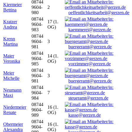
08744
Kiermeier
9604-
2
Bettina
980
oeffentlichkeitsarbeit@gerzen.de
08744
Kratzer
17 (1.
9604-
Andrea
OG)
983
kaemmerei@gerzen.de
08744
Krenn
9604-
3
Martina
981
buergeramt@gerzen.de
08744
Maier
14 (1.
9604-
Veronika
OG)
985
vorzimmer@gerzen.de
08744
Meier
9604-
3
Michelle
981
buergeramt@gerzen.de
08744
Neumann
9604-
7
Maxi
984
steueramt@gerzen.de
08744
Niedermeier
16 (1.
9604-
Renate
OG)
989
kasse@gerzen.de
08744
Obermeier
16 (1.
9604-
Alexandra
OG)