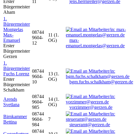
Erster
11
jens.herrnreiter@gerzen.de
Bürgermeister
Aham
1.
Bürgermeister
Montgelas
08744
Max-
11 (1.
9604-
Emanuel
OG)
max-
12
Erster
emanuel.montgelas@gerzen.de
Bürgermeister
Gerzen
1.
Bürgermeister
08744
Fuchs Lorenz
13 (1.
9604-
Erster
OG)
10
bgm.fuchs.schalkham@gerzen.de
Bürgermeister
Schalkham
08744
Arends
14 (1.
9604-
Svetlana
OG)
985
vorzimmer@gerzen.de
08744
Birnkammer
9604-
7
Bettina
984
steueramt@gerzen.de
08744
Gegenfurtner
10 (1.