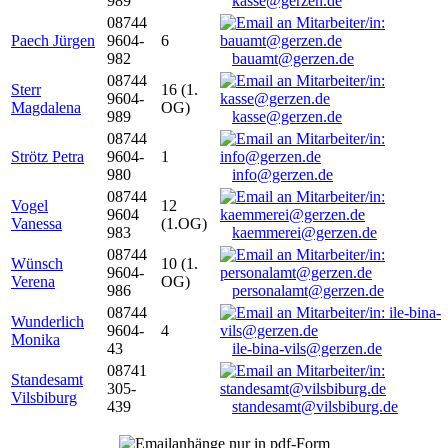
989
kasse@gerzen.de
08744
Paech Jürgen
9604-
6
982
bauamt@gerzen.de
08744
Sterr
16 (1.
9604-
Magdalena
OG)
989
kasse@gerzen.de
08744
Strötz Petra
9604-
1
980
info@gerzen.de
08744
Vogel
12
9604
Vanessa
(1.OG)
983
kaemmerei@gerzen.de
08744
Wünsch
10 (1.
9604-
Verena
OG)
986
personalamt@gerzen.de
08744
Wunderlich
9604-
4
Monika
43
ile-bina-vils@gerzen.de
08741
Standesamt
305-
Vilsbiburg
439
standesamt@vilsbiburg.de