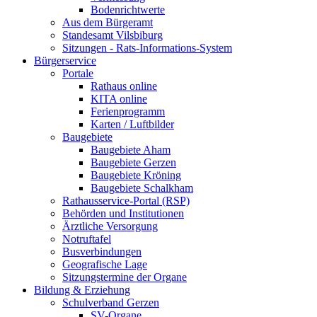
Bodenrichtwerte
Aus dem Bürgeramt
Standesamt Vilsbiburg
Sitzungen - Rats-Informations-System
Bürgerservice
Portale
Rathaus online
KITA online
Ferienprogramm
Karten / Luftbilder
Baugebiete
Baugebiete Aham
Baugebiete Gerzen
Baugebiete Kröning
Baugebiete Schalkham
Rathausservice-Portal (RSP)
Behörden und Institutionen
Ärztliche Versorgung
Notruftafel
Busverbindungen
Geografische Lage
Sitzungstermine der Organe
Bildung & Erziehung
Schulverband Gerzen
SV-Organe