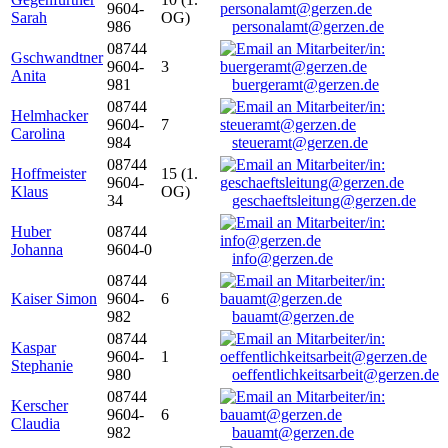
9604-
Sarah
OG)
986
personalamt@gerzen.de
08744
Gschwandtner
9604-
3
Anita
981
buergeramt@gerzen.de
08744
Helmhacker
9604-
7
Carolina
984
steueramt@gerzen.de
08744
Hoffmeister
15 (1.
9604-
Klaus
OG)
34
geschaeftsleitung@gerzen.de
Huber
08744
Johanna
9604-0
info@gerzen.de
08744
Kaiser Simon
9604-
6
982
bauamt@gerzen.de
08744
Kaspar
9604-
1
Stephanie
980
oeffentlichkeitsarbeit@gerzen.de
08744
Kerscher
9604-
6
Claudia
982
bauamt@gerzen.de