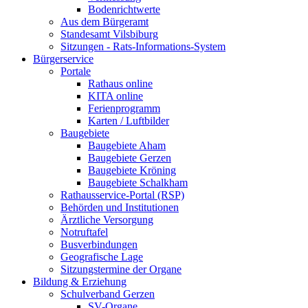
Bodenrichtwerte
Aus dem Bürgeramt
Standesamt Vilsbiburg
Sitzungen - Rats-Informations-System
Bürgerservice
Portale
Rathaus online
KITA online
Ferienprogramm
Karten / Luftbilder
Baugebiete
Baugebiete Aham
Baugebiete Gerzen
Baugebiete Kröning
Baugebiete Schalkham
Rathausservice-Portal (RSP)
Behörden und Institutionen
Ärztliche Versorgung
Notruftafel
Busverbindungen
Geografische Lage
Sitzungstermine der Organe
Bildung & Erziehung
Schulverband Gerzen
SV-Organe