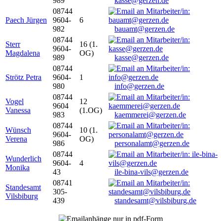
989
kasse@gerzen.de
08744
Paech Jürgen
9604-
6
982
bauamt@gerzen.de
08744
Sterr
16 (1.
9604-
Magdalena
OG)
989
kasse@gerzen.de
08744
Strötz Petra
9604-
1
980
info@gerzen.de
08744
Vogel
12
9604
Vanessa
(1.OG)
983
kaemmerei@gerzen.de
08744
Wünsch
10 (1.
9604-
Verena
OG)
986
personalamt@gerzen.de
08744
Wunderlich
9604-
4
Monika
43
ile-bina-vils@gerzen.de
08741
Standesamt
305-
Vilsbiburg
439
standesamt@vilsbiburg.de