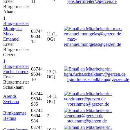
Erster
11
jens.herrnreiter@gerzen.de
Bürgermeister
Aham
1.
Bürgermeister
Montgelas
08744
Max-
11 (1.
9604-
Emanuel
OG)
max-
12
Erster
emanuel.montgelas@gerzen.de
Bürgermeister
Gerzen
1.
Bürgermeister
08744
Fuchs Lorenz
13 (1.
9604-
Erster
OG)
10
bgm.fuchs.schalkham@gerzen.de
Bürgermeister
Schalkham
08744
Arends
14 (1.
9604-
Svetlana
OG)
985
vorzimmer@gerzen.de
08744
Birnkammer
9604-
7
Bettina
984
steueramt@gerzen.de
08744
Gegenfurtner
10 (1.