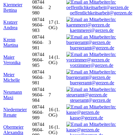
08744
Kiermeier
9604-
2
Bettina
980
oeffentlichkeitsarbeit@gerzen.de
08744
Kratzer
17 (1.
9604-
Andrea
OG)
983
kaemmerei@gerzen.de
08744
Krenn
9604-
3
Martina
981
buergeramt@gerzen.de
08744
Maier
14 (1.
9604-
Veronika
OG)
985
vorzimmer@gerzen.de
08744
Meier
9604-
3
Michelle
981
buergeramt@gerzen.de
08744
Neumann
9604-
7
Maxi
984
steueramt@gerzen.de
08744
Niedermeier
16 (1.
9604-
Renate
OG)
989
kasse@gerzen.de
08744
Obermeier
16 (1.
9604-
Alexandra
OG)