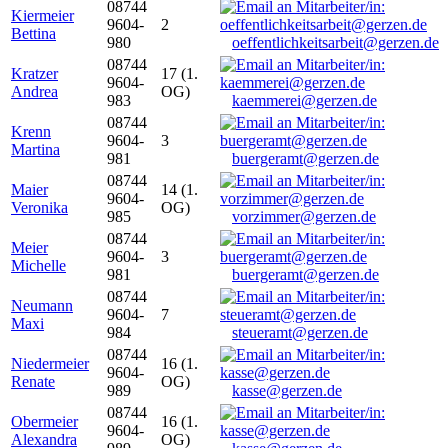
08744
Kiermeier
9604-
2
Bettina
980
oeffentlichkeitsarbeit@gerzen.de
08744
Kratzer
17 (1.
9604-
Andrea
OG)
983
kaemmerei@gerzen.de
08744
Krenn
9604-
3
Martina
981
buergeramt@gerzen.de
08744
Maier
14 (1.
9604-
Veronika
OG)
985
vorzimmer@gerzen.de
08744
Meier
9604-
3
Michelle
981
buergeramt@gerzen.de
08744
Neumann
9604-
7
Maxi
984
steueramt@gerzen.de
08744
Niedermeier
16 (1.
9604-
Renate
OG)
989
kasse@gerzen.de
08744
Obermeier
16 (1.
9604-
Alexandra
OG)