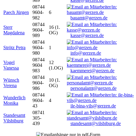
989
kasse@gerzen.de
08744
Paech Jürgen
9604-
6
982
bauamt@gerzen.de
08744
Sterr
16 (1.
9604-
Magdalena
OG)
989
kasse@gerzen.de
08744
Strötz Petra
9604-
1
980
info@gerzen.de
08744
Vogel
12
9604
Vanessa
(1.OG)
983
kaemmerei@gerzen.de
08744
Wünsch
10 (1.
9604-
Verena
OG)
986
personalamt@gerzen.de
08744
Wunderlich
9604-
4
Monika
43
ile-bina-vils@gerzen.de
08741
Standesamt
305-
Vilsbiburg
439
standesamt@vilsbiburg.de