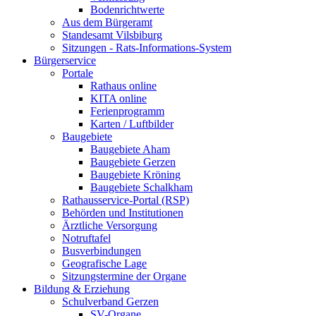
Bodenrichtwerte
Aus dem Bürgeramt
Standesamt Vilsbiburg
Sitzungen - Rats-Informations-System
Bürgerservice
Portale
Rathaus online
KITA online
Ferienprogramm
Karten / Luftbilder
Baugebiete
Baugebiete Aham
Baugebiete Gerzen
Baugebiete Kröning
Baugebiete Schalkham
Rathausservice-Portal (RSP)
Behörden und Institutionen
Ärztliche Versorgung
Notruftafel
Busverbindungen
Geografische Lage
Sitzungstermine der Organe
Bildung & Erziehung
Schulverband Gerzen
SV-Organe