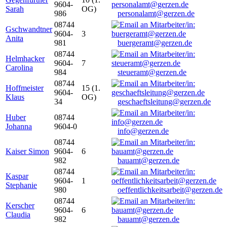
9604-
Sarah
OG)
986
personalamt@gerzen.de
08744
Gschwandtner
9604-
3
Anita
981
buergeramt@gerzen.de
08744
Helmhacker
9604-
7
Carolina
984
steueramt@gerzen.de
08744
Hoffmeister
15 (1.
9604-
Klaus
OG)
34
geschaeftsleitung@gerzen.de
Huber
08744
Johanna
9604-0
info@gerzen.de
08744
Kaiser Simon
9604-
6
982
bauamt@gerzen.de
08744
Kaspar
9604-
1
Stephanie
980
oeffentlichkeitsarbeit@gerzen.de
08744
Kerscher
9604-
6
Claudia
982
bauamt@gerzen.de