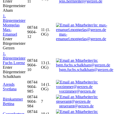
Erster
11
jens.herrnreiter@gerzen.de
Bürgermeister
Aham
1.
Bürgermeister
Montgelas
08744
Max-
11 (1.
9604-
Emanuel
OG)
max-
12
Erster
emanuel.montgelas@gerzen.de
Bürgermeister
Gerzen
1.
Bürgermeister
08744
Fuchs Lorenz
13 (1.
9604-
Erster
OG)
10
bgm.fuchs.schalkham@gerzen.de
Bürgermeister
Schalkham
08744
Arends
14 (1.
9604-
Svetlana
OG)
985
vorzimmer@gerzen.de
08744
Birnkammer
9604-
7
Bettina
984
steueramt@gerzen.de
08744
Gegenfurtner
10 (1.