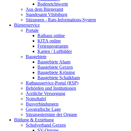
Bodenrichtwerte
Aus dem Bürgeramt
Standesamt Vilsbiburg
Sitzungen - Rats-Informations-System
Bürgerservice
Portale
Rathaus online
KITA online
Ferienprogramm
Karten / Luftbilder
Baugebiete
Baugebiete Aham
Baugebiete Gerzen
Baugebiete Kröning
Baugebiete Schalkham
Rathausservice-Portal (RSP)
Behörden und Institutionen
Ärztliche Versorgung
Notruftafel
Busverbindungen
Geografische Lage
Sitzungstermine der Organe
Bildung & Erziehung
Schulverband Gerzen
SV-Organe