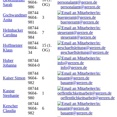
9604-
Sarah
OG)
986
personalamt@gerzen.de
08744
Gschwandtner
9604-
3
Anita
981
buergeramt@gerzen.de
08744
Helmhacker
9604-
7
Carolina
984
steueramt@gerzen.de
08744
Hoffmeister
15 (1.
9604-
Klaus
OG)
34
geschaeftsleitung@gerzen.de
Huber
08744
Johanna
9604-0
info@gerzen.de
08744
Kaiser Simon
9604-
6
982
bauamt@gerzen.de
08744
Kaspar
9604-
1
Stephanie
980
oeffentlichkeitsarbeit@gerzen.de
08744
Kerscher
9604-
6
Claudia
982
bauamt@gerzen.de