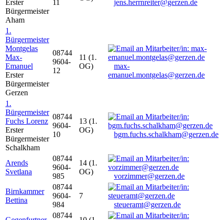
Erster
11
jens.herrnreiter@gerzen.de
Bürgermeister
Aham
1.
Bürgermeister
Montgelas
08744
Max-
11 (1.
9604-
Emanuel
OG)
max-
12
Erster
emanuel.montgelas@gerzen.de
Bürgermeister
Gerzen
1.
Bürgermeister
08744
Fuchs Lorenz
13 (1.
9604-
Erster
OG)
10
bgm.fuchs.schalkham@gerzen.de
Bürgermeister
Schalkham
08744
Arends
14 (1.
9604-
Svetlana
OG)
985
vorzimmer@gerzen.de
08744
Birnkammer
9604-
7
Bettina
984
steueramt@gerzen.de
08744
Gegenfurtner
10 (1.