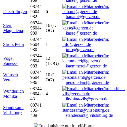
989
kasse@gerzen.de
08744
Paech Jürgen
9604-
6
982
bauamt@gerzen.de
08744
Sterr
16 (1.
9604-
Magdalena
OG)
989
kasse@gerzen.de
08744
Strötz Petra
9604-
1
980
info@gerzen.de
08744
Vogel
12
9604
Vanessa
(1.OG)
983
kaemmerei@gerzen.de
08744
Wünsch
10 (1.
9604-
Verena
OG)
986
personalamt@gerzen.de
08744
Wunderlich
9604-
4
Monika
43
ile-bina-vils@gerzen.de
08741
Standesamt
305-
Vilsbiburg
439
standesamt@vilsbiburg.de