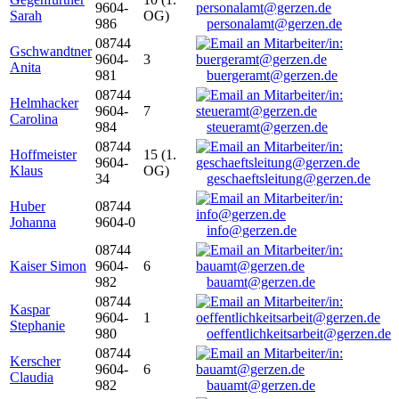
9604-
Sarah
OG)
986
personalamt@gerzen.de
08744
Gschwandtner
9604-
3
Anita
981
buergeramt@gerzen.de
08744
Helmhacker
9604-
7
Carolina
984
steueramt@gerzen.de
08744
Hoffmeister
15 (1.
9604-
Klaus
OG)
34
geschaeftsleitung@gerzen.de
Huber
08744
Johanna
9604-0
info@gerzen.de
08744
Kaiser Simon
9604-
6
982
bauamt@gerzen.de
08744
Kaspar
9604-
1
Stephanie
980
oeffentlichkeitsarbeit@gerzen.de
08744
Kerscher
9604-
6
Claudia
982
bauamt@gerzen.de