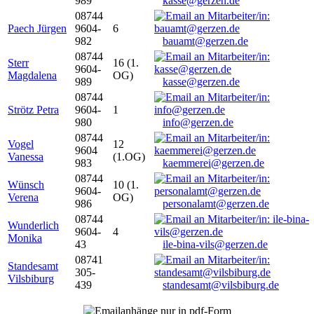
989
kasse@gerzen.de
08744
Paech Jürgen
9604-
6
982
bauamt@gerzen.de
08744
Sterr
16 (1.
9604-
Magdalena
OG)
989
kasse@gerzen.de
08744
Strötz Petra
9604-
1
980
info@gerzen.de
08744
Vogel
12
9604
Vanessa
(1.OG)
983
kaemmerei@gerzen.de
08744
Wünsch
10 (1.
9604-
Verena
OG)
986
personalamt@gerzen.de
08744
Wunderlich
9604-
4
Monika
43
ile-bina-vils@gerzen.de
08741
Standesamt
305-
Vilsbiburg
439
standesamt@vilsbiburg.de