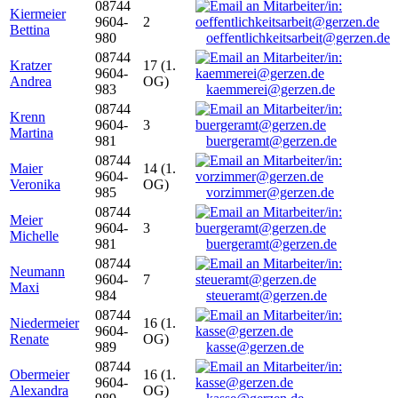
08744
Kiermeier
9604-
2
Bettina
980
oeffentlichkeitsarbeit@gerzen.de
08744
Kratzer
17 (1.
9604-
Andrea
OG)
983
kaemmerei@gerzen.de
08744
Krenn
9604-
3
Martina
981
buergeramt@gerzen.de
08744
Maier
14 (1.
9604-
Veronika
OG)
985
vorzimmer@gerzen.de
08744
Meier
9604-
3
Michelle
981
buergeramt@gerzen.de
08744
Neumann
9604-
7
Maxi
984
steueramt@gerzen.de
08744
Niedermeier
16 (1.
9604-
Renate
OG)
989
kasse@gerzen.de
08744
Obermeier
16 (1.
9604-
Alexandra
OG)