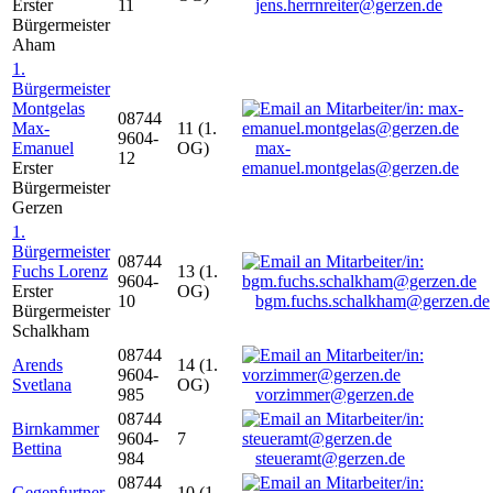
Erster
11
jens.herrnreiter@gerzen.de
Bürgermeister
Aham
1.
Bürgermeister
Montgelas
08744
Max-
11 (1.
9604-
Emanuel
OG)
max-
12
Erster
emanuel.montgelas@gerzen.de
Bürgermeister
Gerzen
1.
Bürgermeister
08744
Fuchs Lorenz
13 (1.
9604-
Erster
OG)
10
bgm.fuchs.schalkham@gerzen.de
Bürgermeister
Schalkham
08744
Arends
14 (1.
9604-
Svetlana
OG)
985
vorzimmer@gerzen.de
08744
Birnkammer
9604-
7
Bettina
984
steueramt@gerzen.de
08744
Gegenfurtner
10 (1.