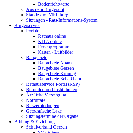
Bodenrichtwerte
Aus dem Bürgeramt
Standesamt Vilsbiburg
Sitzungen - Rats-Informations-System
Bürgerservice
Portale
Rathaus online
KITA online
Ferienprogramm
Karten / Luftbilder
Baugebiete
Baugebiete Aham
Baugebiete Gerzen
Baugebiete Kröning
Baugebiete Schalkham
Rathausservice-Portal (RSP)
Behörden und Institutionen
Ärztliche Versorgung
Notruftafel
Busverbindungen
Geografische Lage
Sitzungstermine der Organe
Bildung & Erziehung
Schulverband Gerzen
SV-Organe