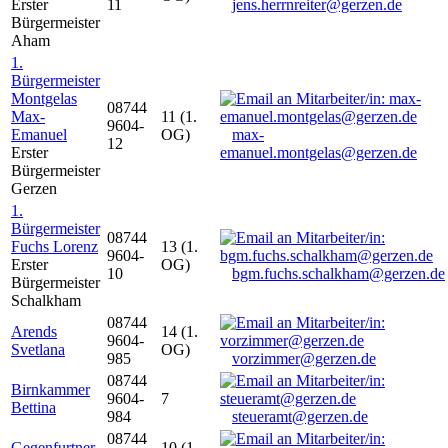
Erster
11
jens.herrnreiter@gerzen.de
Bürgermeister
Aham
1.
Bürgermeister
Montgelas
08744
Max-
11 (1.
9604-
Emanuel
OG)
max-
12
Erster
emanuel.montgelas@gerzen.de
Bürgermeister
Gerzen
1.
Bürgermeister
08744
Fuchs Lorenz
13 (1.
9604-
Erster
OG)
10
bgm.fuchs.schalkham@gerzen.de
Bürgermeister
Schalkham
08744
Arends
14 (1.
9604-
Svetlana
OG)
985
vorzimmer@gerzen.de
08744
Birnkammer
9604-
7
Bettina
984
steueramt@gerzen.de
08744
Gegenfurtner
10 (1.