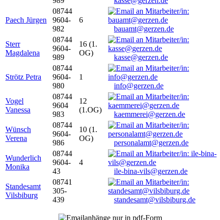
989
kasse@gerzen.de
08744
Paech Jürgen
9604-
6
982
bauamt@gerzen.de
08744
Sterr
16 (1.
9604-
Magdalena
OG)
989
kasse@gerzen.de
08744
Strötz Petra
9604-
1
980
info@gerzen.de
08744
Vogel
12
9604
Vanessa
(1.OG)
983
kaemmerei@gerzen.de
08744
Wünsch
10 (1.
9604-
Verena
OG)
986
personalamt@gerzen.de
08744
Wunderlich
9604-
4
Monika
43
ile-bina-vils@gerzen.de
08741
Standesamt
305-
Vilsbiburg
439
standesamt@vilsbiburg.de