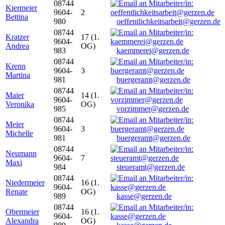
08744
Kiermeier
9604-
2
Bettina
980
oeffentlichkeitsarbeit@gerzen.de
08744
Kratzer
17 (1.
9604-
Andrea
OG)
983
kaemmerei@gerzen.de
08744
Krenn
9604-
3
Martina
981
buergeramt@gerzen.de
08744
Maier
14 (1.
9604-
Veronika
OG)
985
vorzimmer@gerzen.de
08744
Meier
9604-
3
Michelle
981
buergeramt@gerzen.de
08744
Neumann
9604-
7
Maxi
984
steueramt@gerzen.de
08744
Niedermeier
16 (1.
9604-
Renate
OG)
989
kasse@gerzen.de
08744
Obermeier
16 (1.
9604-
Alexandra
OG)