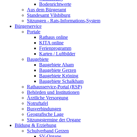
Bodenrichtwerte
Aus dem Bürgeramt
Standesamt Vilsbiburg
Sitzungen - Rats-Informations-System
Bürgerservice
Portale
Rathaus online
KITA online
Ferienprogramm
Karten / Luftbilder
Baugebiete
Baugebiete Aham
Baugebiete Gerzen
Baugebiete Kröning
Baugebiete Schalkham
Rathausservice-Portal (RSP)
Behörden und Institutionen
Ärztliche Versorgung
Notruftafel
Busverbindungen
Geografische Lage
Sitzungstermine der Organe
Bildung & Erziehung
Schulverband Gerzen
SV-Organe