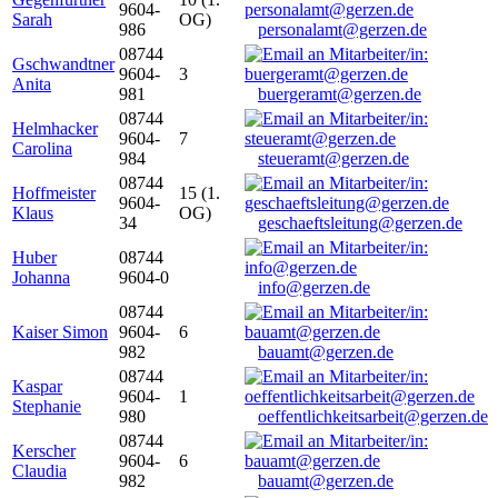
9604-
Sarah
OG)
986
personalamt@gerzen.de
08744
Gschwandtner
9604-
3
Anita
981
buergeramt@gerzen.de
08744
Helmhacker
9604-
7
Carolina
984
steueramt@gerzen.de
08744
Hoffmeister
15 (1.
9604-
Klaus
OG)
34
geschaeftsleitung@gerzen.de
Huber
08744
Johanna
9604-0
info@gerzen.de
08744
Kaiser Simon
9604-
6
982
bauamt@gerzen.de
08744
Kaspar
9604-
1
Stephanie
980
oeffentlichkeitsarbeit@gerzen.de
08744
Kerscher
9604-
6
Claudia
982
bauamt@gerzen.de