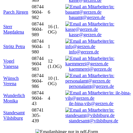
989
kasse@gerzen.de
08744
Paech Jürgen
9604-
6
982
bauamt@gerzen.de
08744
Sterr
16 (1.
9604-
Magdalena
OG)
989
kasse@gerzen.de
08744
Strötz Petra
9604-
1
980
info@gerzen.de
08744
Vogel
12
9604
Vanessa
(1.OG)
983
kaemmerei@gerzen.de
08744
Wünsch
10 (1.
9604-
Verena
OG)
986
personalamt@gerzen.de
08744
Wunderlich
9604-
4
Monika
43
ile-bina-vils@gerzen.de
08741
Standesamt
305-
Vilsbiburg
439
standesamt@vilsbiburg.de