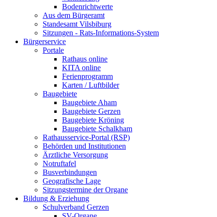
Bodenrichtwerte
Aus dem Bürgeramt
Standesamt Vilsbiburg
Sitzungen - Rats-Informations-System
Bürgerservice
Portale
Rathaus online
KITA online
Ferienprogramm
Karten / Luftbilder
Baugebiete
Baugebiete Aham
Baugebiete Gerzen
Baugebiete Kröning
Baugebiete Schalkham
Rathausservice-Portal (RSP)
Behörden und Institutionen
Ärztliche Versorgung
Notruftafel
Busverbindungen
Geografische Lage
Sitzungstermine der Organe
Bildung & Erziehung
Schulverband Gerzen
SV-Organe