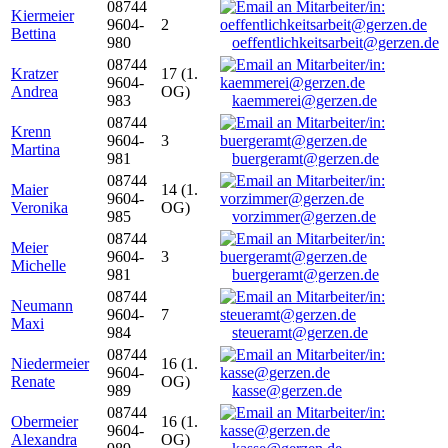
08744
Kiermeier
9604-
2
Bettina
980
oeffentlichkeitsarbeit@gerzen.de
08744
Kratzer
17 (1.
9604-
Andrea
OG)
983
kaemmerei@gerzen.de
08744
Krenn
9604-
3
Martina
981
buergeramt@gerzen.de
08744
Maier
14 (1.
9604-
Veronika
OG)
985
vorzimmer@gerzen.de
08744
Meier
9604-
3
Michelle
981
buergeramt@gerzen.de
08744
Neumann
9604-
7
Maxi
984
steueramt@gerzen.de
08744
Niedermeier
16 (1.
9604-
Renate
OG)
989
kasse@gerzen.de
08744
Obermeier
16 (1.
9604-
Alexandra
OG)