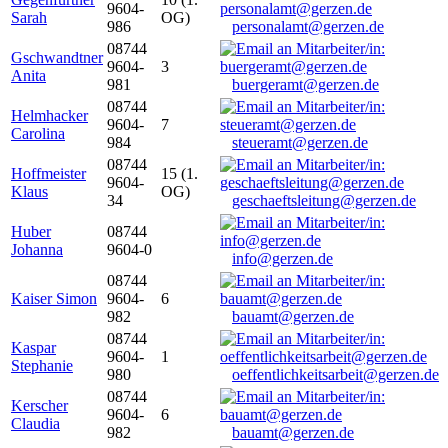
9604-
Sarah
OG)
986
personalamt@gerzen.de
08744
Gschwandtner
9604-
3
Anita
981
buergeramt@gerzen.de
08744
Helmhacker
9604-
7
Carolina
984
steueramt@gerzen.de
08744
Hoffmeister
15 (1.
9604-
Klaus
OG)
34
geschaeftsleitung@gerzen.de
Huber
08744
Johanna
9604-0
info@gerzen.de
08744
Kaiser Simon
9604-
6
982
bauamt@gerzen.de
08744
Kaspar
9604-
1
Stephanie
980
oeffentlichkeitsarbeit@gerzen.de
08744
Kerscher
9604-
6
Claudia
982
bauamt@gerzen.de