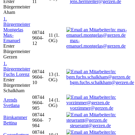
Erster
11
jens.herrnreiter@gerzen.de
Bürgermeister
Aham
1.
Bürgermeister
Montgelas
08744
Max-
11 (1.
9604-
Emanuel
OG)
max-
12
Erster
emanuel.montgelas@gerzen.de
Bürgermeister
Gerzen
1.
Bürgermeister
08744
Fuchs Lorenz
13 (1.
9604-
Erster
OG)
10
bgm.fuchs.schalkham@gerzen.de
Bürgermeister
Schalkham
08744
Arends
14 (1.
9604-
Svetlana
OG)
985
vorzimmer@gerzen.de
08744
Birnkammer
9604-
7
Bettina
984
steueramt@gerzen.de
08744
Gegenfurtner
10 (1.