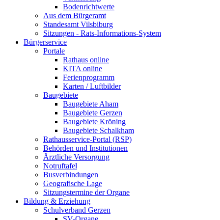
Bodenrichtwerte
Aus dem Bürgeramt
Standesamt Vilsbiburg
Sitzungen - Rats-Informations-System
Bürgerservice
Portale
Rathaus online
KITA online
Ferienprogramm
Karten / Luftbilder
Baugebiete
Baugebiete Aham
Baugebiete Gerzen
Baugebiete Kröning
Baugebiete Schalkham
Rathausservice-Portal (RSP)
Behörden und Institutionen
Ärztliche Versorgung
Notruftafel
Busverbindungen
Geografische Lage
Sitzungstermine der Organe
Bildung & Erziehung
Schulverband Gerzen
SV-Organe