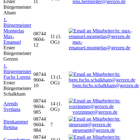
Erster
11
jens.herrnreiter@gerzen.de
Bürgermeister
Aham
1.
Bürgermeister
Montgelas
08744
Max-
11 (1.
9604-
Emanuel
OG)
max-
12
Erster
emanuel.montgelas@gerzen.de
Bürgermeister
Gerzen
1.
Bürgermeister
08744
Fuchs Lorenz
13 (1.
9604-
Erster
OG)
10
bgm.fuchs.schalkham@gerzen.de
Bürgermeister
Schalkham
08744
Arends
14 (1.
9604-
Svetlana
OG)
985
vorzimmer@gerzen.de
08744
Birnkammer
9604-
7
Bettina
984
steueramt@gerzen.de
08744
Gegenfurtner
10 (1.