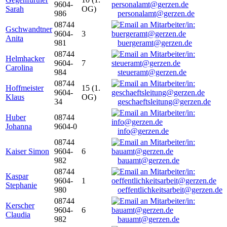
9604-
Sarah
OG)
986
personalamt@gerzen.de
08744
Gschwandtner
9604-
3
Anita
981
buergeramt@gerzen.de
08744
Helmhacker
9604-
7
Carolina
984
steueramt@gerzen.de
08744
Hoffmeister
15 (1.
9604-
Klaus
OG)
34
geschaeftsleitung@gerzen.de
Huber
08744
Johanna
9604-0
info@gerzen.de
08744
Kaiser Simon
9604-
6
982
bauamt@gerzen.de
08744
Kaspar
9604-
1
Stephanie
980
oeffentlichkeitsarbeit@gerzen.de
08744
Kerscher
9604-
6
Claudia
982
bauamt@gerzen.de