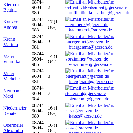
08744
Kiermeier
9604-
2
Bettina
980
oeffentlichkeitsarbeit@gerzen.de
08744
Kratzer
17 (1.
9604-
Andrea
OG)
983
kaemmerei@gerzen.de
08744
Krenn
9604-
3
Martina
981
buergeramt@gerzen.de
08744
Maier
14 (1.
9604-
Veronika
OG)
985
vorzimmer@gerzen.de
08744
Meier
9604-
3
Michelle
981
buergeramt@gerzen.de
08744
Neumann
9604-
7
Maxi
984
steueramt@gerzen.de
08744
Niedermeier
16 (1.
9604-
Renate
OG)
989
kasse@gerzen.de
08744
Obermeier
16 (1.
9604-
Alexandra
OG)