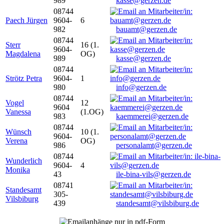
989
kasse@gerzen.de
08744
Paech Jürgen
9604-
6
982
bauamt@gerzen.de
08744
Sterr
16 (1.
9604-
Magdalena
OG)
989
kasse@gerzen.de
08744
Strötz Petra
9604-
1
980
info@gerzen.de
08744
Vogel
12
9604
Vanessa
(1.OG)
983
kaemmerei@gerzen.de
08744
Wünsch
10 (1.
9604-
Verena
OG)
986
personalamt@gerzen.de
08744
Wunderlich
9604-
4
Monika
43
ile-bina-vils@gerzen.de
08741
Standesamt
305-
Vilsbiburg
439
standesamt@vilsbiburg.de