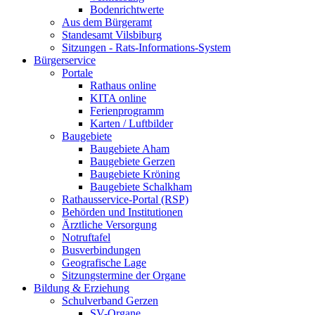
Bodenrichtwerte
Aus dem Bürgeramt
Standesamt Vilsbiburg
Sitzungen - Rats-Informations-System
Bürgerservice
Portale
Rathaus online
KITA online
Ferienprogramm
Karten / Luftbilder
Baugebiete
Baugebiete Aham
Baugebiete Gerzen
Baugebiete Kröning
Baugebiete Schalkham
Rathausservice-Portal (RSP)
Behörden und Institutionen
Ärztliche Versorgung
Notruftafel
Busverbindungen
Geografische Lage
Sitzungstermine der Organe
Bildung & Erziehung
Schulverband Gerzen
SV-Organe