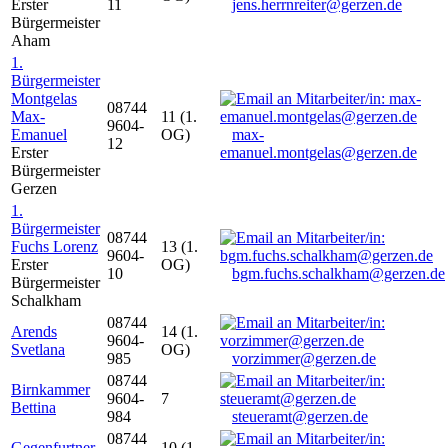
Erster
11
jens.herrnreiter@gerzen.de
Bürgermeister
Aham
1.
Bürgermeister
Montgelas
08744
Max-
11 (1.
9604-
Emanuel
OG)
max-
12
Erster
emanuel.montgelas@gerzen.de
Bürgermeister
Gerzen
1.
Bürgermeister
08744
Fuchs Lorenz
13 (1.
9604-
Erster
OG)
10
bgm.fuchs.schalkham@gerzen.de
Bürgermeister
Schalkham
08744
Arends
14 (1.
9604-
Svetlana
OG)
985
vorzimmer@gerzen.de
08744
Birnkammer
9604-
7
Bettina
984
steueramt@gerzen.de
08744
Gegenfurtner
10 (1.