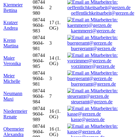
08744
Kiermeier
9604-
2
Bettina
980
oeffentlichkeitsarbeit@gerzen.de
08744
Kratzer
17 (1.
9604-
Andrea
OG)
983
kaemmerei@gerzen.de
08744
Krenn
9604-
3
Martina
981
buergeramt@gerzen.de
08744
Maier
14 (1.
9604-
Veronika
OG)
985
vorzimmer@gerzen.de
08744
Meier
9604-
3
Michelle
981
buergeramt@gerzen.de
08744
Neumann
9604-
7
Maxi
984
steueramt@gerzen.de
08744
Niedermeier
16 (1.
9604-
Renate
OG)
989
kasse@gerzen.de
08744
Obermeier
16 (1.
9604-
Alexandra
OG)