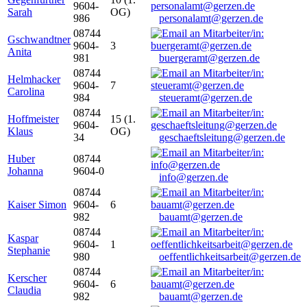
9604-
Sarah
OG)
986
personalamt@gerzen.de
08744
Gschwandtner
9604-
3
Anita
981
buergeramt@gerzen.de
08744
Helmhacker
9604-
7
Carolina
984
steueramt@gerzen.de
08744
Hoffmeister
15 (1.
9604-
Klaus
OG)
34
geschaeftsleitung@gerzen.de
Huber
08744
Johanna
9604-0
info@gerzen.de
08744
Kaiser Simon
9604-
6
982
bauamt@gerzen.de
08744
Kaspar
9604-
1
Stephanie
980
oeffentlichkeitsarbeit@gerzen.de
08744
Kerscher
9604-
6
Claudia
982
bauamt@gerzen.de