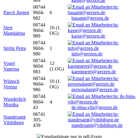
989
kasse@gerzen.de
08744
Paech Jürgen
9604-
6
982
bauamt@gerzen.de
08744
Sterr
16 (1.
9604-
Magdalena
OG)
989
kasse@gerzen.de
08744
Strötz Petra
9604-
1
980
info@gerzen.de
08744
Vogel
12
9604
Vanessa
(1.OG)
983
kaemmerei@gerzen.de
08744
Wünsch
10 (1.
9604-
Verena
OG)
986
personalamt@gerzen.de
08744
Wunderlich
9604-
4
Monika
43
ile-bina-vils@gerzen.de
08741
Standesamt
305-
Vilsbiburg
439
standesamt@vilsbiburg.de