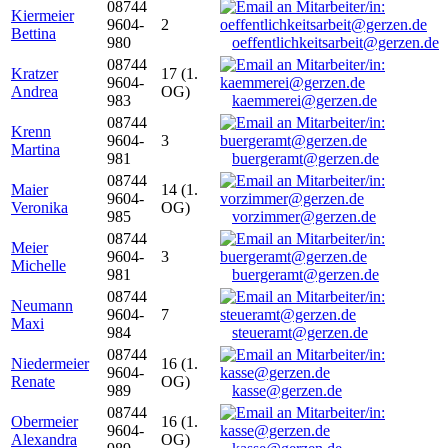
08744
Kiermeier
9604-
2
Bettina
980
oeffentlichkeitsarbeit@gerzen.de
08744
Kratzer
17 (1.
9604-
Andrea
OG)
983
kaemmerei@gerzen.de
08744
Krenn
9604-
3
Martina
981
buergeramt@gerzen.de
08744
Maier
14 (1.
9604-
Veronika
OG)
985
vorzimmer@gerzen.de
08744
Meier
9604-
3
Michelle
981
buergeramt@gerzen.de
08744
Neumann
9604-
7
Maxi
984
steueramt@gerzen.de
08744
Niedermeier
16 (1.
9604-
Renate
OG)
989
kasse@gerzen.de
08744
Obermeier
16 (1.
9604-
Alexandra
OG)