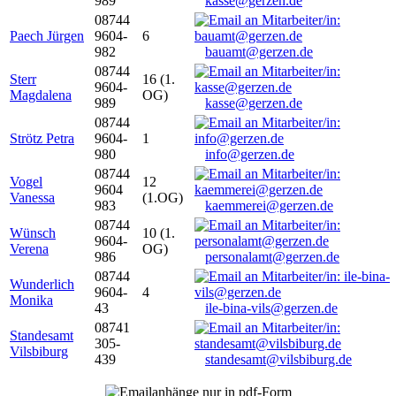
989
kasse@gerzen.de
08744
Paech Jürgen
9604-
6
982
bauamt@gerzen.de
08744
Sterr
16 (1.
9604-
Magdalena
OG)
989
kasse@gerzen.de
08744
Strötz Petra
9604-
1
980
info@gerzen.de
08744
Vogel
12
9604
Vanessa
(1.OG)
983
kaemmerei@gerzen.de
08744
Wünsch
10 (1.
9604-
Verena
OG)
986
personalamt@gerzen.de
08744
Wunderlich
9604-
4
Monika
43
ile-bina-vils@gerzen.de
08741
Standesamt
305-
Vilsbiburg
439
standesamt@vilsbiburg.de