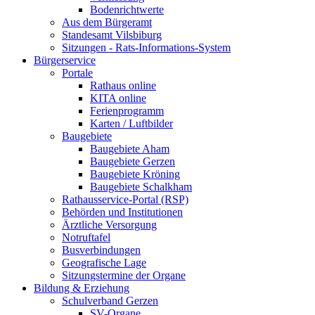
Bodenrichtwerte
Aus dem Bürgeramt
Standesamt Vilsbiburg
Sitzungen - Rats-Informations-System
Bürgerservice
Portale
Rathaus online
KITA online
Ferienprogramm
Karten / Luftbilder
Baugebiete
Baugebiete Aham
Baugebiete Gerzen
Baugebiete Kröning
Baugebiete Schalkham
Rathausservice-Portal (RSP)
Behörden und Institutionen
Ärztliche Versorgung
Notruftafel
Busverbindungen
Geografische Lage
Sitzungstermine der Organe
Bildung & Erziehung
Schulverband Gerzen
SV-Organe