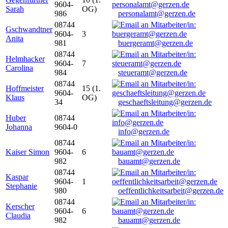
9604-
Sarah
OG)
986
personalamt@gerzen.de
08744
Gschwandtner
9604-
3
Anita
981
buergeramt@gerzen.de
08744
Helmhacker
9604-
7
Carolina
984
steueramt@gerzen.de
08744
Hoffmeister
15 (1.
9604-
Klaus
OG)
34
geschaeftsleitung@gerzen.de
Huber
08744
Johanna
9604-0
info@gerzen.de
08744
Kaiser Simon
9604-
6
982
bauamt@gerzen.de
08744
Kaspar
9604-
1
Stephanie
980
oeffentlichkeitsarbeit@gerzen.de
08744
Kerscher
9604-
6
Claudia
982
bauamt@gerzen.de