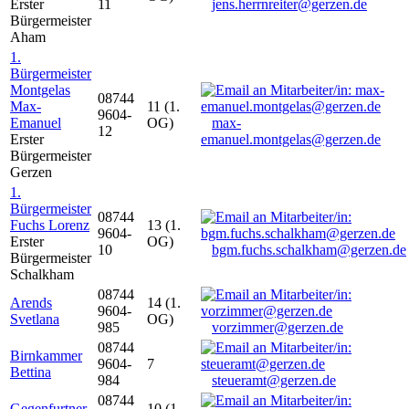
Erster
11
jens.herrnreiter@gerzen.de
Bürgermeister
Aham
1.
Bürgermeister
Montgelas
08744
Max-
11 (1.
9604-
Emanuel
OG)
max-
12
Erster
emanuel.montgelas@gerzen.de
Bürgermeister
Gerzen
1.
Bürgermeister
08744
Fuchs Lorenz
13 (1.
9604-
Erster
OG)
10
bgm.fuchs.schalkham@gerzen.de
Bürgermeister
Schalkham
08744
Arends
14 (1.
9604-
Svetlana
OG)
985
vorzimmer@gerzen.de
08744
Birnkammer
9604-
7
Bettina
984
steueramt@gerzen.de
08744
Gegenfurtner
10 (1.