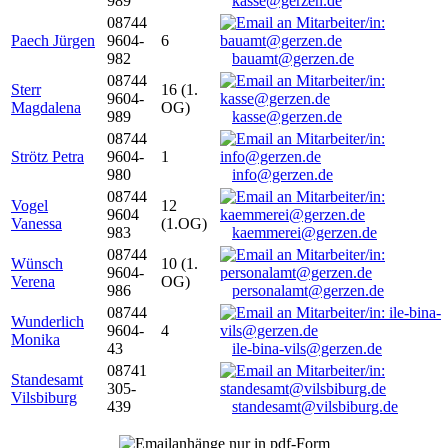
989
kasse@gerzen.de
08744
Paech Jürgen
9604-
6
982
bauamt@gerzen.de
08744
Sterr
16 (1.
9604-
Magdalena
OG)
989
kasse@gerzen.de
08744
Strötz Petra
9604-
1
980
info@gerzen.de
08744
Vogel
12
9604
Vanessa
(1.OG)
983
kaemmerei@gerzen.de
08744
Wünsch
10 (1.
9604-
Verena
OG)
986
personalamt@gerzen.de
08744
Wunderlich
9604-
4
Monika
43
ile-bina-vils@gerzen.de
08741
Standesamt
305-
Vilsbiburg
439
standesamt@vilsbiburg.de