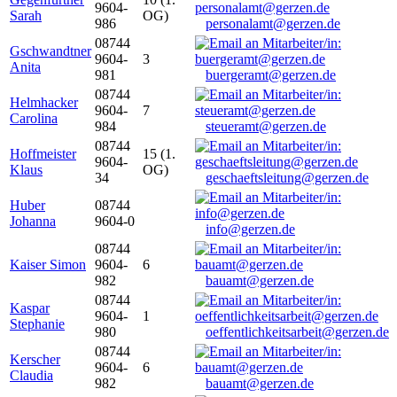
9604-
Sarah
OG)
986
personalamt@gerzen.de
08744
Gschwandtner
9604-
3
Anita
981
buergeramt@gerzen.de
08744
Helmhacker
9604-
7
Carolina
984
steueramt@gerzen.de
08744
Hoffmeister
15 (1.
9604-
Klaus
OG)
34
geschaeftsleitung@gerzen.de
Huber
08744
Johanna
9604-0
info@gerzen.de
08744
Kaiser Simon
9604-
6
982
bauamt@gerzen.de
08744
Kaspar
9604-
1
Stephanie
980
oeffentlichkeitsarbeit@gerzen.de
08744
Kerscher
9604-
6
Claudia
982
bauamt@gerzen.de