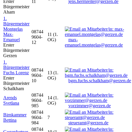
Erster
11
jens.herrnreiter@gerzen.de
Bürgermeister
Aham
1.
Bürgermeister
Montgelas
08744
Max-
11 (1.
9604-
Emanuel
OG)
max-
12
Erster
emanuel.montgelas@gerzen.de
Bürgermeister
Gerzen
1.
Bürgermeister
08744
Fuchs Lorenz
13 (1.
9604-
Erster
OG)
10
bgm.fuchs.schalkham@gerzen.de
Bürgermeister
Schalkham
08744
Arends
14 (1.
9604-
Svetlana
OG)
985
vorzimmer@gerzen.de
08744
Birnkammer
9604-
7
Bettina
984
steueramt@gerzen.de
08744
Gegenfurtner
10 (1.