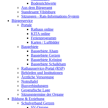
Bodenrichtwerte
Aus dem Bürgeramt
Standesamt Vilsbiburg
Sitzungen - Rats-Informations-System
Bürgerservice
Portale
Rathaus online
KITA online
Ferienprogramm
Karten / Luftbilder
Baugebiete
Baugebiete Aham
Baugebiete Gerzen
Baugebiete Kröning
Baugebiete Schalkham
Rathausservice-Portal (RSP)
Behörden und Institutionen
Ärztliche Versorgung
Notruftafel
Busverbindungen
Geografische Lage
Sitzungstermine der Organe
Bildung & Erziehung
Schulverband Gerzen
SV-Organe