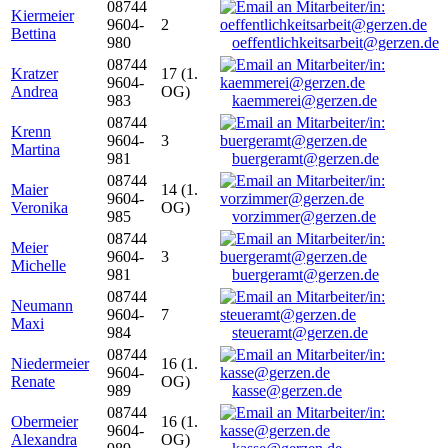
08744
Kiermeier
9604-
2
Bettina
980
oeffentlichkeitsarbeit@gerzen.de
08744
Kratzer
17 (1.
9604-
Andrea
OG)
983
kaemmerei@gerzen.de
08744
Krenn
9604-
3
Martina
981
buergeramt@gerzen.de
08744
Maier
14 (1.
9604-
Veronika
OG)
985
vorzimmer@gerzen.de
08744
Meier
9604-
3
Michelle
981
buergeramt@gerzen.de
08744
Neumann
9604-
7
Maxi
984
steueramt@gerzen.de
08744
Niedermeier
16 (1.
9604-
Renate
OG)
989
kasse@gerzen.de
08744
Obermeier
16 (1.
9604-
Alexandra
OG)