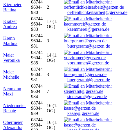
08744
Kiermeier
9604-
2
Bettina
980
oeffentlichkeitsarbeit@gerzen.de
08744
Kratzer
17 (1.
9604-
Andrea
OG)
983
kaemmerei@gerzen.de
08744
Krenn
9604-
3
Martina
981
buergeramt@gerzen.de
08744
Maier
14 (1.
9604-
Veronika
OG)
985
vorzimmer@gerzen.de
08744
Meier
9604-
3
Michelle
981
buergeramt@gerzen.de
08744
Neumann
9604-
7
Maxi
984
steueramt@gerzen.de
08744
Niedermeier
16 (1.
9604-
Renate
OG)
989
kasse@gerzen.de
08744
Obermeier
16 (1.
9604-
Alexandra
OG)