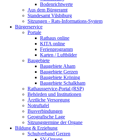
Bodenrichtwerte
Aus dem Bürgeramt
Standesamt Vilsbiburg
Sitzungen - Rats-Informations-System
Bürgerservice
Portale
Rathaus online
KITA online
Ferienprogramm
Karten / Luftbilder
Baugebiete
Baugebiete Aham
Baugebiete Gerzen
Baugebiete Kröning
Baugebiete Schalkham
Rathausservice-Portal (RSP)
Behörden und Institutionen
Ärztliche Versorgung
Notruftafel
Busverbindungen
Geografische Lage
Sitzungstermine der Organe
Bildung & Erziehung
Schulverband Gerzen
SV-Organe