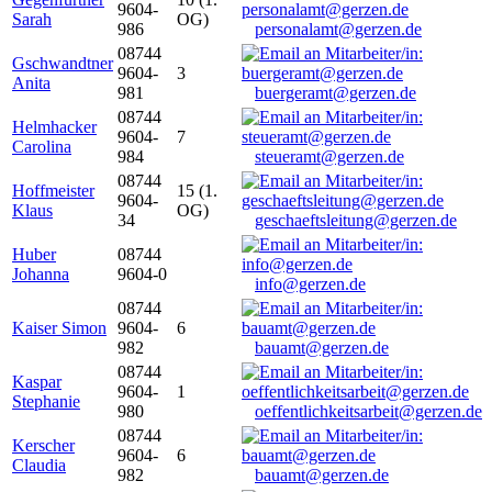
9604-
Sarah
OG)
986
personalamt@gerzen.de
08744
Gschwandtner
9604-
3
Anita
981
buergeramt@gerzen.de
08744
Helmhacker
9604-
7
Carolina
984
steueramt@gerzen.de
08744
Hoffmeister
15 (1.
9604-
Klaus
OG)
34
geschaeftsleitung@gerzen.de
Huber
08744
Johanna
9604-0
info@gerzen.de
08744
Kaiser Simon
9604-
6
982
bauamt@gerzen.de
08744
Kaspar
9604-
1
Stephanie
980
oeffentlichkeitsarbeit@gerzen.de
08744
Kerscher
9604-
6
Claudia
982
bauamt@gerzen.de