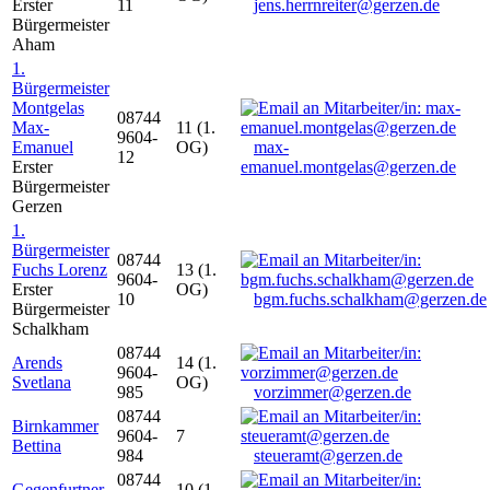
Erster
11
jens.herrnreiter@gerzen.de
Bürgermeister
Aham
1.
Bürgermeister
Montgelas
08744
Max-
11 (1.
9604-
Emanuel
OG)
max-
12
Erster
emanuel.montgelas@gerzen.de
Bürgermeister
Gerzen
1.
Bürgermeister
08744
Fuchs Lorenz
13 (1.
9604-
Erster
OG)
10
bgm.fuchs.schalkham@gerzen.de
Bürgermeister
Schalkham
08744
Arends
14 (1.
9604-
Svetlana
OG)
985
vorzimmer@gerzen.de
08744
Birnkammer
9604-
7
Bettina
984
steueramt@gerzen.de
08744
Gegenfurtner
10 (1.