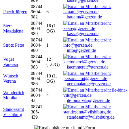
989
kasse@gerzen.de
08744
Paech Jürgen
9604-
6
982
bauamt@gerzen.de
08744
Sterr
16 (1.
9604-
Magdalena
OG)
989
kasse@gerzen.de
08744
Strötz Petra
9604-
1
980
info@gerzen.de
08744
Vogel
12
9604
Vanessa
(1.OG)
983
kaemmerei@gerzen.de
08744
Wünsch
10 (1.
9604-
Verena
OG)
986
personalamt@gerzen.de
08744
Wunderlich
9604-
4
Monika
43
ile-bina-vils@gerzen.de
08741
Standesamt
305-
Vilsbiburg
439
standesamt@vilsbiburg.de