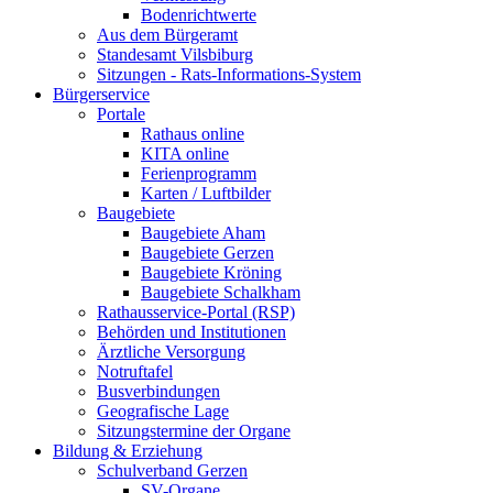
Bodenrichtwerte
Aus dem Bürgeramt
Standesamt Vilsbiburg
Sitzungen - Rats-Informations-System
Bürgerservice
Portale
Rathaus online
KITA online
Ferienprogramm
Karten / Luftbilder
Baugebiete
Baugebiete Aham
Baugebiete Gerzen
Baugebiete Kröning
Baugebiete Schalkham
Rathausservice-Portal (RSP)
Behörden und Institutionen
Ärztliche Versorgung
Notruftafel
Busverbindungen
Geografische Lage
Sitzungstermine der Organe
Bildung & Erziehung
Schulverband Gerzen
SV-Organe