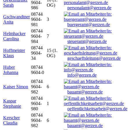
9604-
Sarah
OG)
986
personalamt@gerzen.de
08744
Gschwandtner
9604-
3
Anita
981
buergeramt@gerzen.de
08744
Helmhacker
9604-
7
Carolina
984
steueramt@gerzen.de
08744
Hoffmeister
15 (1.
9604-
Klaus
OG)
34
geschaeftsleitung@gerzen.de
Huber
08744
Johanna
9604-0
info@gerzen.de
08744
Kaiser Simon
9604-
6
982
bauamt@gerzen.de
08744
Kaspar
9604-
1
Stephanie
980
oeffentlichkeitsarbeit@gerzen.de
08744
Kerscher
9604-
6
Claudia
982
bauamt@gerzen.de