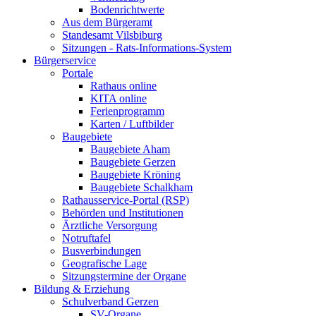
Bodenrichtwerte
Aus dem Bürgeramt
Standesamt Vilsbiburg
Sitzungen - Rats-Informations-System
Bürgerservice
Portale
Rathaus online
KITA online
Ferienprogramm
Karten / Luftbilder
Baugebiete
Baugebiete Aham
Baugebiete Gerzen
Baugebiete Kröning
Baugebiete Schalkham
Rathausservice-Portal (RSP)
Behörden und Institutionen
Ärztliche Versorgung
Notruftafel
Busverbindungen
Geografische Lage
Sitzungstermine der Organe
Bildung & Erziehung
Schulverband Gerzen
SV-Organe