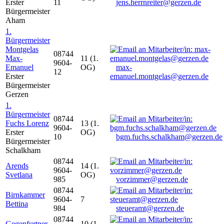
Erster
11
jens.herrnreiter@gerzen.de
Bürgermeister
Aham
1.
Bürgermeister
Montgelas
08744
Max-
11 (1.
9604-
Emanuel
OG)
max-
12
Erster
emanuel.montgelas@gerzen.de
Bürgermeister
Gerzen
1.
Bürgermeister
08744
Fuchs Lorenz
13 (1.
9604-
Erster
OG)
10
bgm.fuchs.schalkham@gerzen.de
Bürgermeister
Schalkham
08744
Arends
14 (1.
9604-
Svetlana
OG)
985
vorzimmer@gerzen.de
08744
Birnkammer
9604-
7
Bettina
984
steueramt@gerzen.de
08744
Gegenfurtner
10 (1.