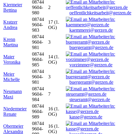
08744
Kiermeier
9604-
2
Bettina
980
oeffentlichkeitsarbeit@gerzen.de
08744
Kratzer
17 (1.
9604-
Andrea
OG)
983
kaemmerei@gerzen.de
08744
Krenn
9604-
3
Martina
981
buergeramt@gerzen.de
08744
Maier
14 (1.
9604-
Veronika
OG)
985
vorzimmer@gerzen.de
08744
Meier
9604-
3
Michelle
981
buergeramt@gerzen.de
08744
Neumann
9604-
7
Maxi
984
steueramt@gerzen.de
08744
Niedermeier
16 (1.
9604-
Renate
OG)
989
kasse@gerzen.de
08744
Obermeier
16 (1.
9604-
Alexandra
OG)