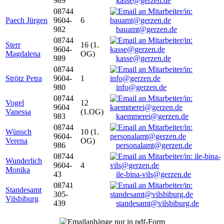
989
kasse@gerzen.de
08744
Paech Jürgen
9604-
6
982
bauamt@gerzen.de
08744
Sterr
16 (1.
9604-
Magdalena
OG)
989
kasse@gerzen.de
08744
Strötz Petra
9604-
1
980
info@gerzen.de
08744
Vogel
12
9604
Vanessa
(1.OG)
983
kaemmerei@gerzen.de
08744
Wünsch
10 (1.
9604-
Verena
OG)
986
personalamt@gerzen.de
08744
Wunderlich
9604-
4
Monika
43
ile-bina-vils@gerzen.de
08741
Standesamt
305-
Vilsbiburg
439
standesamt@vilsbiburg.de