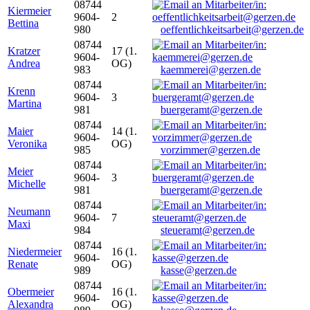
08744
Kiermeier
9604-
2
Bettina
980
oeffentlichkeitsarbeit@gerzen.de
08744
Kratzer
17 (1.
9604-
Andrea
OG)
983
kaemmerei@gerzen.de
08744
Krenn
9604-
3
Martina
981
buergeramt@gerzen.de
08744
Maier
14 (1.
9604-
Veronika
OG)
985
vorzimmer@gerzen.de
08744
Meier
9604-
3
Michelle
981
buergeramt@gerzen.de
08744
Neumann
9604-
7
Maxi
984
steueramt@gerzen.de
08744
Niedermeier
16 (1.
9604-
Renate
OG)
989
kasse@gerzen.de
08744
Obermeier
16 (1.
9604-
Alexandra
OG)