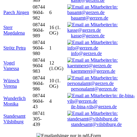
989
kasse@gerzen.de
08744
Paech Jürgen
9604-
6
982
bauamt@gerzen.de
08744
Sterr
16 (1.
9604-
Magdalena
OG)
989
kasse@gerzen.de
08744
Strötz Petra
9604-
1
980
info@gerzen.de
08744
Vogel
12
9604
Vanessa
(1.OG)
983
kaemmerei@gerzen.de
08744
Wünsch
10 (1.
9604-
Verena
OG)
986
personalamt@gerzen.de
08744
Wunderlich
9604-
4
Monika
43
ile-bina-vils@gerzen.de
08741
Standesamt
305-
Vilsbiburg
439
standesamt@vilsbiburg.de