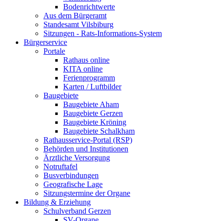
Bodenrichtwerte
Aus dem Bürgeramt
Standesamt Vilsbiburg
Sitzungen - Rats-Informations-System
Bürgerservice
Portale
Rathaus online
KITA online
Ferienprogramm
Karten / Luftbilder
Baugebiete
Baugebiete Aham
Baugebiete Gerzen
Baugebiete Kröning
Baugebiete Schalkham
Rathausservice-Portal (RSP)
Behörden und Institutionen
Ärztliche Versorgung
Notruftafel
Busverbindungen
Geografische Lage
Sitzungstermine der Organe
Bildung & Erziehung
Schulverband Gerzen
SV-Organe