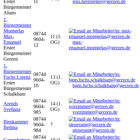
Erster
11
jens.herrnreiter@gerzen.de
Bürgermeister
Aham
1.
Bürgermeister
Montgelas
08744
Max-
11 (1.
9604-
Emanuel
OG)
max-
12
Erster
emanuel.montgelas@gerzen.de
Bürgermeister
Gerzen
1.
Bürgermeister
08744
Fuchs Lorenz
13 (1.
9604-
Erster
OG)
10
bgm.fuchs.schalkham@gerzen.de
Bürgermeister
Schalkham
08744
Arends
14 (1.
9604-
Svetlana
OG)
985
vorzimmer@gerzen.de
08744
Birnkammer
9604-
7
Bettina
984
steueramt@gerzen.de
08744
Gegenfurtner
10 (1.