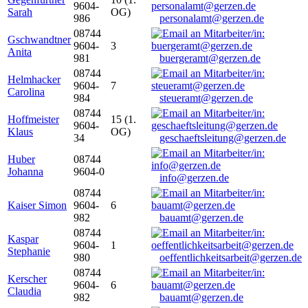
9604-
Sarah
OG)
986
personalamt@gerzen.de
08744
Gschwandtner
9604-
3
Anita
981
buergeramt@gerzen.de
08744
Helmhacker
9604-
7
Carolina
984
steueramt@gerzen.de
08744
Hoffmeister
15 (1.
9604-
Klaus
OG)
34
geschaeftsleitung@gerzen.de
Huber
08744
Johanna
9604-0
info@gerzen.de
08744
Kaiser Simon
9604-
6
982
bauamt@gerzen.de
08744
Kaspar
9604-
1
Stephanie
980
oeffentlichkeitsarbeit@gerzen.de
08744
Kerscher
9604-
6
Claudia
982
bauamt@gerzen.de