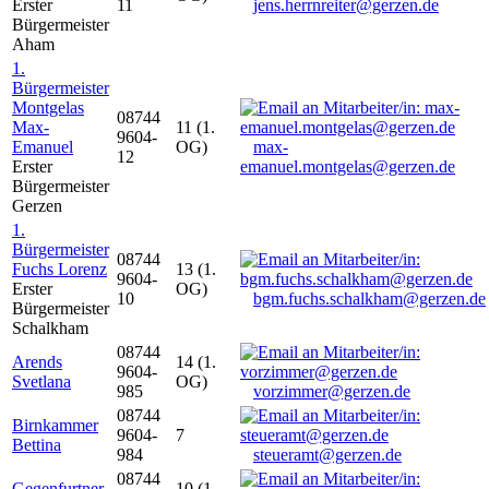
Erster
11
jens.herrnreiter@gerzen.de
Bürgermeister
Aham
1.
Bürgermeister
Montgelas
08744
Max-
11 (1.
9604-
Emanuel
OG)
max-
12
Erster
emanuel.montgelas@gerzen.de
Bürgermeister
Gerzen
1.
Bürgermeister
08744
Fuchs Lorenz
13 (1.
9604-
Erster
OG)
10
bgm.fuchs.schalkham@gerzen.de
Bürgermeister
Schalkham
08744
Arends
14 (1.
9604-
Svetlana
OG)
985
vorzimmer@gerzen.de
08744
Birnkammer
9604-
7
Bettina
984
steueramt@gerzen.de
08744
Gegenfurtner
10 (1.