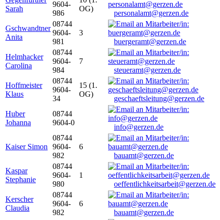
9604-
Sarah
OG)
986
personalamt@gerzen.de
08744
Gschwandtner
9604-
3
Anita
981
buergeramt@gerzen.de
08744
Helmhacker
9604-
7
Carolina
984
steueramt@gerzen.de
08744
Hoffmeister
15 (1.
9604-
Klaus
OG)
34
geschaeftsleitung@gerzen.de
Huber
08744
Johanna
9604-0
info@gerzen.de
08744
Kaiser Simon
9604-
6
982
bauamt@gerzen.de
08744
Kaspar
9604-
1
Stephanie
980
oeffentlichkeitsarbeit@gerzen.de
08744
Kerscher
9604-
6
Claudia
982
bauamt@gerzen.de