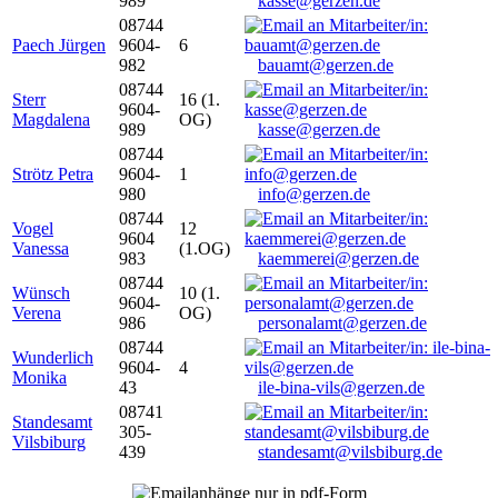
989
kasse@gerzen.de
08744
Paech Jürgen
9604-
6
982
bauamt@gerzen.de
08744
Sterr
16 (1.
9604-
Magdalena
OG)
989
kasse@gerzen.de
08744
Strötz Petra
9604-
1
980
info@gerzen.de
08744
Vogel
12
9604
Vanessa
(1.OG)
983
kaemmerei@gerzen.de
08744
Wünsch
10 (1.
9604-
Verena
OG)
986
personalamt@gerzen.de
08744
Wunderlich
9604-
4
Monika
43
ile-bina-vils@gerzen.de
08741
Standesamt
305-
Vilsbiburg
439
standesamt@vilsbiburg.de