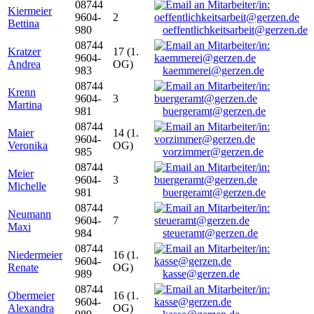
08744
Kiermeier
9604-
2
Bettina
980
oeffentlichkeitsarbeit@gerzen.de
08744
Kratzer
17 (1.
9604-
Andrea
OG)
983
kaemmerei@gerzen.de
08744
Krenn
9604-
3
Martina
981
buergeramt@gerzen.de
08744
Maier
14 (1.
9604-
Veronika
OG)
985
vorzimmer@gerzen.de
08744
Meier
9604-
3
Michelle
981
buergeramt@gerzen.de
08744
Neumann
9604-
7
Maxi
984
steueramt@gerzen.de
08744
Niedermeier
16 (1.
9604-
Renate
OG)
989
kasse@gerzen.de
08744
Obermeier
16 (1.
9604-
Alexandra
OG)