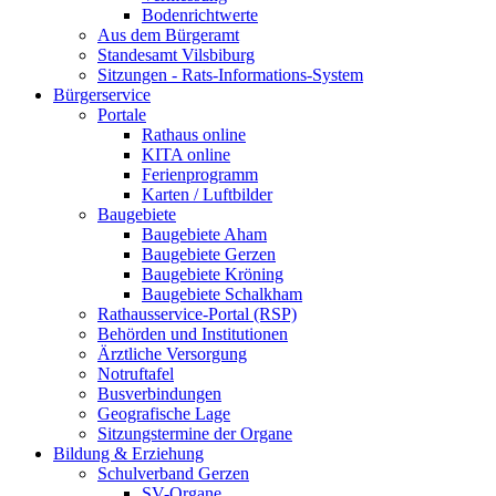
Bodenrichtwerte
Aus dem Bürgeramt
Standesamt Vilsbiburg
Sitzungen - Rats-Informations-System
Bürgerservice
Portale
Rathaus online
KITA online
Ferienprogramm
Karten / Luftbilder
Baugebiete
Baugebiete Aham
Baugebiete Gerzen
Baugebiete Kröning
Baugebiete Schalkham
Rathausservice-Portal (RSP)
Behörden und Institutionen
Ärztliche Versorgung
Notruftafel
Busverbindungen
Geografische Lage
Sitzungstermine der Organe
Bildung & Erziehung
Schulverband Gerzen
SV-Organe