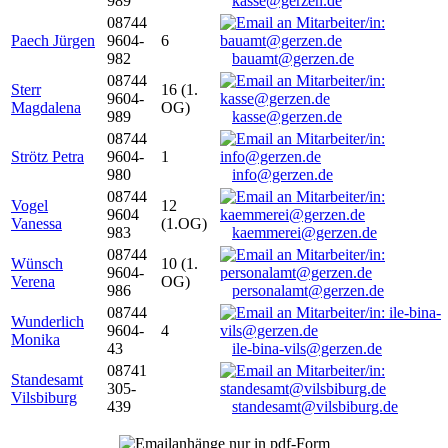
989
kasse@gerzen.de
08744
Paech Jürgen
9604-
6
982
bauamt@gerzen.de
08744
Sterr
16 (1.
9604-
Magdalena
OG)
989
kasse@gerzen.de
08744
Strötz Petra
9604-
1
980
info@gerzen.de
08744
Vogel
12
9604
Vanessa
(1.OG)
983
kaemmerei@gerzen.de
08744
Wünsch
10 (1.
9604-
Verena
OG)
986
personalamt@gerzen.de
08744
Wunderlich
9604-
4
Monika
43
ile-bina-vils@gerzen.de
08741
Standesamt
305-
Vilsbiburg
439
standesamt@vilsbiburg.de