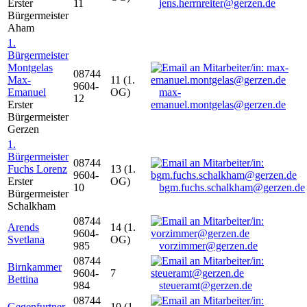
Erster
11
jens.herrnreiter@gerzen.de
Bürgermeister
Aham
1.
Bürgermeister
Montgelas
08744
Max-
11 (1.
9604-
Emanuel
OG)
max-
12
Erster
emanuel.montgelas@gerzen.de
Bürgermeister
Gerzen
1.
Bürgermeister
08744
Fuchs Lorenz
13 (1.
9604-
Erster
OG)
10
bgm.fuchs.schalkham@gerzen.de
Bürgermeister
Schalkham
08744
Arends
14 (1.
9604-
Svetlana
OG)
985
vorzimmer@gerzen.de
08744
Birnkammer
9604-
7
Bettina
984
steueramt@gerzen.de
08744
Gegenfurtner
10 (1.