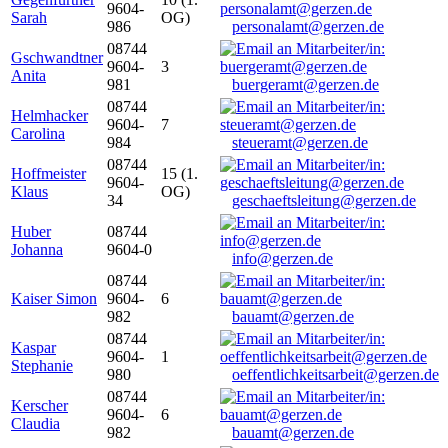
9604-
Sarah
OG)
986
personalamt@gerzen.de
08744
Gschwandtner
9604-
3
Anita
981
buergeramt@gerzen.de
08744
Helmhacker
9604-
7
Carolina
984
steueramt@gerzen.de
08744
Hoffmeister
15 (1.
9604-
Klaus
OG)
34
geschaeftsleitung@gerzen.de
Huber
08744
Johanna
9604-0
info@gerzen.de
08744
Kaiser Simon
9604-
6
982
bauamt@gerzen.de
08744
Kaspar
9604-
1
Stephanie
980
oeffentlichkeitsarbeit@gerzen.de
08744
Kerscher
9604-
6
Claudia
982
bauamt@gerzen.de