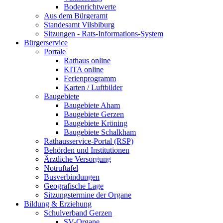
Bodenrichtwerte
Aus dem Bürgeramt
Standesamt Vilsbiburg
Sitzungen - Rats-Informations-System
Bürgerservice
Portale
Rathaus online
KITA online
Ferienprogramm
Karten / Luftbilder
Baugebiete
Baugebiete Aham
Baugebiete Gerzen
Baugebiete Kröning
Baugebiete Schalkham
Rathausservice-Portal (RSP)
Behörden und Institutionen
Ärztliche Versorgung
Notruftafel
Busverbindungen
Geografische Lage
Sitzungstermine der Organe
Bildung & Erziehung
Schulverband Gerzen
SV-Organe