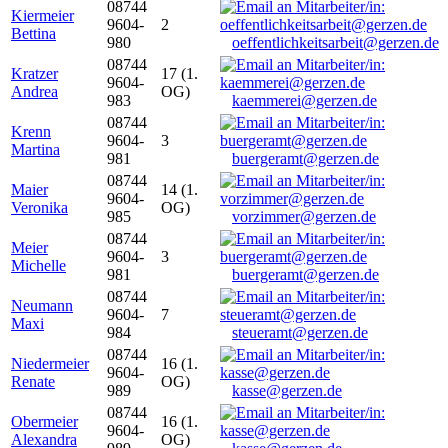
08744
Kiermeier
9604-
2
Bettina
980
oeffentlichkeitsarbeit@gerzen.de
08744
Kratzer
17 (1.
9604-
Andrea
OG)
983
kaemmerei@gerzen.de
08744
Krenn
9604-
3
Martina
981
buergeramt@gerzen.de
08744
Maier
14 (1.
9604-
Veronika
OG)
985
vorzimmer@gerzen.de
08744
Meier
9604-
3
Michelle
981
buergeramt@gerzen.de
08744
Neumann
9604-
7
Maxi
984
steueramt@gerzen.de
08744
Niedermeier
16 (1.
9604-
Renate
OG)
989
kasse@gerzen.de
08744
Obermeier
16 (1.
9604-
Alexandra
OG)