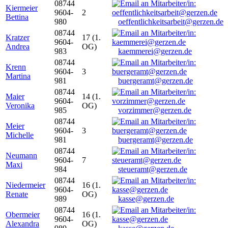
08744
Kiermeier
9604-
2
Bettina
980
oeffentlichkeitsarbeit@gerzen.de
08744
Kratzer
17 (1.
9604-
Andrea
OG)
983
kaemmerei@gerzen.de
08744
Krenn
9604-
3
Martina
981
buergeramt@gerzen.de
08744
Maier
14 (1.
9604-
Veronika
OG)
985
vorzimmer@gerzen.de
08744
Meier
9604-
3
Michelle
981
buergeramt@gerzen.de
08744
Neumann
9604-
7
Maxi
984
steueramt@gerzen.de
08744
Niedermeier
16 (1.
9604-
Renate
OG)
989
kasse@gerzen.de
08744
Obermeier
16 (1.
9604-
Alexandra
OG)