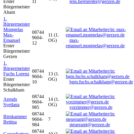
Erster
11
jens.herrnreiter@gerzen.de
Bürgermeister
Aham
1.
Bürgermeister
Montgelas
08744
Max-
11 (1.
9604-
Emanuel
OG)
max-
12
Erster
emanuel.montgelas@gerzen.de
Bürgermeister
Gerzen
1.
Bürgermeister
08744
Fuchs Lorenz
13 (1.
9604-
Erster
OG)
10
bgm.fuchs.schalkham@gerzen.de
Bürgermeister
Schalkham
08744
Arends
14 (1.
9604-
Svetlana
OG)
985
vorzimmer@gerzen.de
08744
Birnkammer
9604-
7
Bettina
984
steueramt@gerzen.de
08744
Gegenfurtner
10 (1.