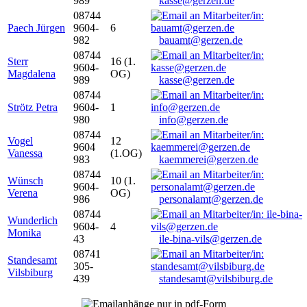
989
kasse@gerzen.de
08744
Paech Jürgen
9604-
6
982
bauamt@gerzen.de
08744
Sterr
16 (1.
9604-
Magdalena
OG)
989
kasse@gerzen.de
08744
Strötz Petra
9604-
1
980
info@gerzen.de
08744
Vogel
12
9604
Vanessa
(1.OG)
983
kaemmerei@gerzen.de
08744
Wünsch
10 (1.
9604-
Verena
OG)
986
personalamt@gerzen.de
08744
Wunderlich
9604-
4
Monika
43
ile-bina-vils@gerzen.de
08741
Standesamt
305-
Vilsbiburg
439
standesamt@vilsbiburg.de