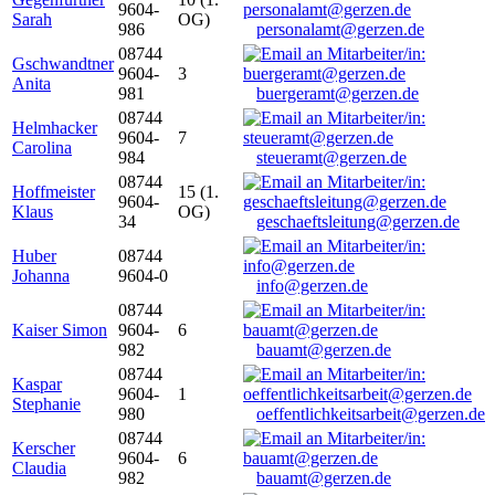
9604-
Sarah
OG)
986
personalamt@gerzen.de
08744
Gschwandtner
9604-
3
Anita
981
buergeramt@gerzen.de
08744
Helmhacker
9604-
7
Carolina
984
steueramt@gerzen.de
08744
Hoffmeister
15 (1.
9604-
Klaus
OG)
34
geschaeftsleitung@gerzen.de
Huber
08744
Johanna
9604-0
info@gerzen.de
08744
Kaiser Simon
9604-
6
982
bauamt@gerzen.de
08744
Kaspar
9604-
1
Stephanie
980
oeffentlichkeitsarbeit@gerzen.de
08744
Kerscher
9604-
6
Claudia
982
bauamt@gerzen.de