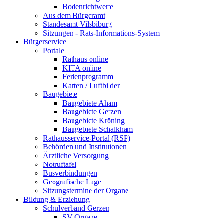
Bodenrichtwerte
Aus dem Bürgeramt
Standesamt Vilsbiburg
Sitzungen - Rats-Informations-System
Bürgerservice
Portale
Rathaus online
KITA online
Ferienprogramm
Karten / Luftbilder
Baugebiete
Baugebiete Aham
Baugebiete Gerzen
Baugebiete Kröning
Baugebiete Schalkham
Rathausservice-Portal (RSP)
Behörden und Institutionen
Ärztliche Versorgung
Notruftafel
Busverbindungen
Geografische Lage
Sitzungstermine der Organe
Bildung & Erziehung
Schulverband Gerzen
SV-Organe