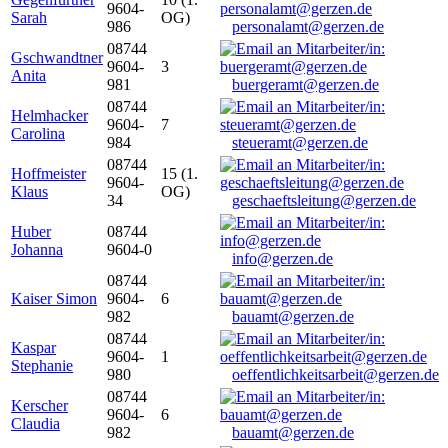
9604-
Sarah
OG)
986
personalamt@gerzen.de
08744
Gschwandtner
9604-
3
Anita
981
buergeramt@gerzen.de
08744
Helmhacker
9604-
7
Carolina
984
steueramt@gerzen.de
08744
Hoffmeister
15 (1.
9604-
Klaus
OG)
34
geschaeftsleitung@gerzen.de
Huber
08744
Johanna
9604-0
info@gerzen.de
08744
Kaiser Simon
9604-
6
982
bauamt@gerzen.de
08744
Kaspar
9604-
1
Stephanie
980
oeffentlichkeitsarbeit@gerzen.de
08744
Kerscher
9604-
6
Claudia
982
bauamt@gerzen.de