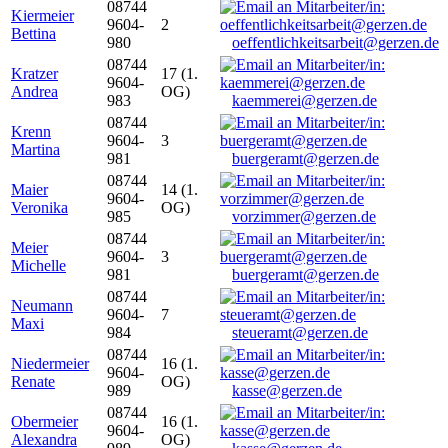
08744
Kiermeier
9604-
2
Bettina
980
oeffentlichkeitsarbeit@gerzen.de
08744
Kratzer
17 (1.
9604-
Andrea
OG)
983
kaemmerei@gerzen.de
08744
Krenn
9604-
3
Martina
981
buergeramt@gerzen.de
08744
Maier
14 (1.
9604-
Veronika
OG)
985
vorzimmer@gerzen.de
08744
Meier
9604-
3
Michelle
981
buergeramt@gerzen.de
08744
Neumann
9604-
7
Maxi
984
steueramt@gerzen.de
08744
Niedermeier
16 (1.
9604-
Renate
OG)
989
kasse@gerzen.de
08744
Obermeier
16 (1.
9604-
Alexandra
OG)