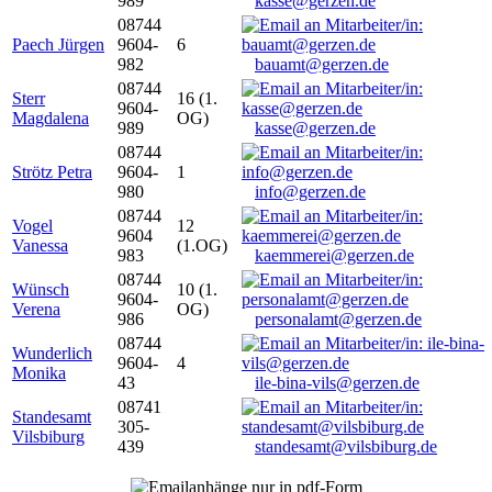
989
kasse@gerzen.de
08744
Paech Jürgen
9604-
6
982
bauamt@gerzen.de
08744
Sterr
16 (1.
9604-
Magdalena
OG)
989
kasse@gerzen.de
08744
Strötz Petra
9604-
1
980
info@gerzen.de
08744
Vogel
12
9604
Vanessa
(1.OG)
983
kaemmerei@gerzen.de
08744
Wünsch
10 (1.
9604-
Verena
OG)
986
personalamt@gerzen.de
08744
Wunderlich
9604-
4
Monika
43
ile-bina-vils@gerzen.de
08741
Standesamt
305-
Vilsbiburg
439
standesamt@vilsbiburg.de