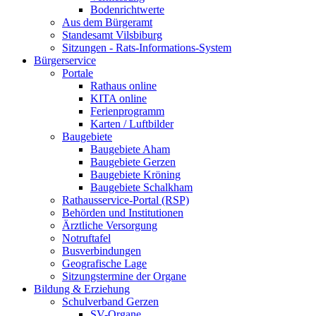
Bodenrichtwerte
Aus dem Bürgeramt
Standesamt Vilsbiburg
Sitzungen - Rats-Informations-System
Bürgerservice
Portale
Rathaus online
KITA online
Ferienprogramm
Karten / Luftbilder
Baugebiete
Baugebiete Aham
Baugebiete Gerzen
Baugebiete Kröning
Baugebiete Schalkham
Rathausservice-Portal (RSP)
Behörden und Institutionen
Ärztliche Versorgung
Notruftafel
Busverbindungen
Geografische Lage
Sitzungstermine der Organe
Bildung & Erziehung
Schulverband Gerzen
SV-Organe