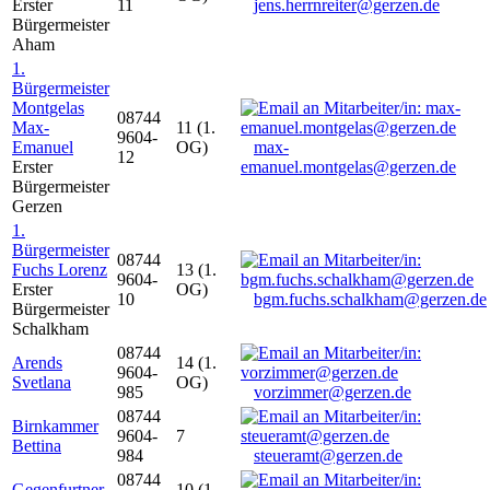
Erster
11
jens.herrnreiter@gerzen.de
Bürgermeister
Aham
1.
Bürgermeister
Montgelas
08744
Max-
11 (1.
9604-
Emanuel
OG)
max-
12
Erster
emanuel.montgelas@gerzen.de
Bürgermeister
Gerzen
1.
Bürgermeister
08744
Fuchs Lorenz
13 (1.
9604-
Erster
OG)
10
bgm.fuchs.schalkham@gerzen.de
Bürgermeister
Schalkham
08744
Arends
14 (1.
9604-
Svetlana
OG)
985
vorzimmer@gerzen.de
08744
Birnkammer
9604-
7
Bettina
984
steueramt@gerzen.de
08744
Gegenfurtner
10 (1.