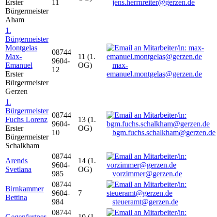
Erster
11
jens.herrnreiter@gerzen.de
Bürgermeister
Aham
1.
Bürgermeister
Montgelas
08744
Max-
11 (1.
9604-
Emanuel
OG)
max-
12
Erster
emanuel.montgelas@gerzen.de
Bürgermeister
Gerzen
1.
Bürgermeister
08744
Fuchs Lorenz
13 (1.
9604-
Erster
OG)
10
bgm.fuchs.schalkham@gerzen.de
Bürgermeister
Schalkham
08744
Arends
14 (1.
9604-
Svetlana
OG)
985
vorzimmer@gerzen.de
08744
Birnkammer
9604-
7
Bettina
984
steueramt@gerzen.de
08744
Gegenfurtner
10 (1.