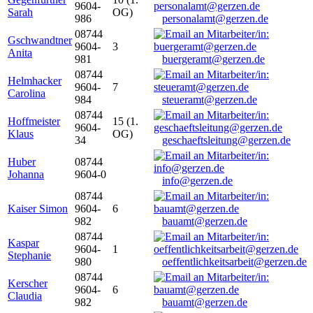
9604-
Sarah
OG)
986
personalamt@gerzen.de
08744
Gschwandtner
9604-
3
Anita
981
buergeramt@gerzen.de
08744
Helmhacker
9604-
7
Carolina
984
steueramt@gerzen.de
08744
Hoffmeister
15 (1.
9604-
Klaus
OG)
34
geschaeftsleitung@gerzen.de
Huber
08744
Johanna
9604-0
info@gerzen.de
08744
Kaiser Simon
9604-
6
982
bauamt@gerzen.de
08744
Kaspar
9604-
1
Stephanie
980
oeffentlichkeitsarbeit@gerzen.de
08744
Kerscher
9604-
6
Claudia
982
bauamt@gerzen.de