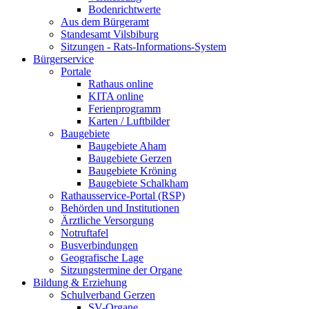
Bodenrichtwerte
Aus dem Bürgeramt
Standesamt Vilsbiburg
Sitzungen - Rats-Informations-System
Bürgerservice
Portale
Rathaus online
KITA online
Ferienprogramm
Karten / Luftbilder
Baugebiete
Baugebiete Aham
Baugebiete Gerzen
Baugebiete Kröning
Baugebiete Schalkham
Rathausservice-Portal (RSP)
Behörden und Institutionen
Ärztliche Versorgung
Notruftafel
Busverbindungen
Geografische Lage
Sitzungstermine der Organe
Bildung & Erziehung
Schulverband Gerzen
SV-Organe