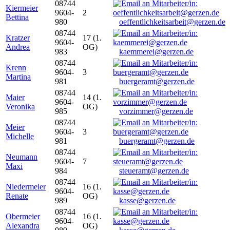
08744
Kiermeier
9604-
2
Bettina
980
oeffentlichkeitsarbeit@gerzen.de
08744
Kratzer
17 (1.
9604-
Andrea
OG)
983
kaemmerei@gerzen.de
08744
Krenn
9604-
3
Martina
981
buergeramt@gerzen.de
08744
Maier
14 (1.
9604-
Veronika
OG)
985
vorzimmer@gerzen.de
08744
Meier
9604-
3
Michelle
981
buergeramt@gerzen.de
08744
Neumann
9604-
7
Maxi
984
steueramt@gerzen.de
08744
Niedermeier
16 (1.
9604-
Renate
OG)
989
kasse@gerzen.de
08744
Obermeier
16 (1.
9604-
Alexandra
OG)