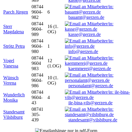
989
kasse@gerzen.de
08744
Paech Jürgen
9604-
6
982
bauamt@gerzen.de
08744
Sterr
16 (1.
9604-
Magdalena
OG)
989
kasse@gerzen.de
08744
Strötz Petra
9604-
1
980
info@gerzen.de
08744
Vogel
12
9604
Vanessa
(1.OG)
983
kaemmerei@gerzen.de
08744
Wünsch
10 (1.
9604-
Verena
OG)
986
personalamt@gerzen.de
08744
Wunderlich
9604-
4
Monika
43
ile-bina-vils@gerzen.de
08741
Standesamt
305-
Vilsbiburg
439
standesamt@vilsbiburg.de