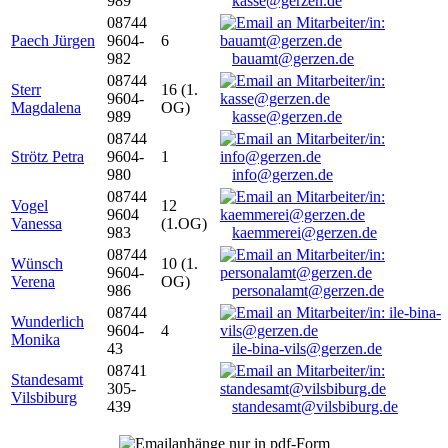
989
kasse@gerzen.de
08744
Paech Jürgen
9604-
6
982
bauamt@gerzen.de
08744
Sterr
16 (1.
9604-
Magdalena
OG)
989
kasse@gerzen.de
08744
Strötz Petra
9604-
1
980
info@gerzen.de
08744
Vogel
12
9604
Vanessa
(1.OG)
983
kaemmerei@gerzen.de
08744
Wünsch
10 (1.
9604-
Verena
OG)
986
personalamt@gerzen.de
08744
Wunderlich
9604-
4
Monika
43
ile-bina-vils@gerzen.de
08741
Standesamt
305-
Vilsbiburg
439
standesamt@vilsbiburg.de