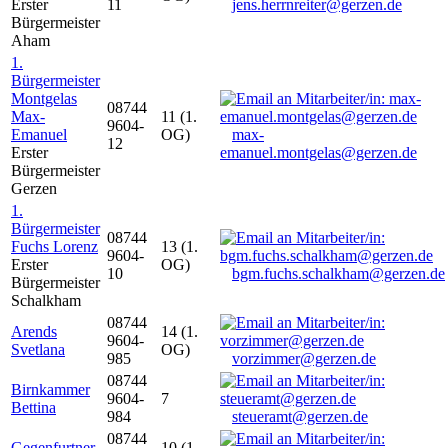
Erster
11
jens.herrnreiter@gerzen.de
Bürgermeister
Aham
1.
Bürgermeister
Montgelas
08744
Max-
11 (1.
9604-
Emanuel
OG)
max-
12
Erster
emanuel.montgelas@gerzen.de
Bürgermeister
Gerzen
1.
Bürgermeister
08744
Fuchs Lorenz
13 (1.
9604-
Erster
OG)
10
bgm.fuchs.schalkham@gerzen.de
Bürgermeister
Schalkham
08744
Arends
14 (1.
9604-
Svetlana
OG)
985
vorzimmer@gerzen.de
08744
Birnkammer
9604-
7
Bettina
984
steueramt@gerzen.de
08744
Gegenfurtner
10 (1.