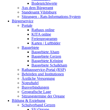
Bodenrichtwerte
Aus dem Bürgeramt
Standesamt Vilsbiburg
Sitzungen - Rats-Informations-System
Bürgerservice
Portale
Rathaus online
KITA online
Ferienprogramm
Karten / Luftbilder
Baugebiete
Baugebiete Aham
Baugebiete Gerzen
Baugebiete Kröning
Baugebiete Schalkham
Rathausservice-Portal (RSP)
Behörden und Institutionen
Ärztliche Versorgung
Notruftafel
Busverbindungen
Geografische Lage
Sitzungstermine der Organe
Bildung & Erziehung
Schulverband Gerzen
SV-Organe