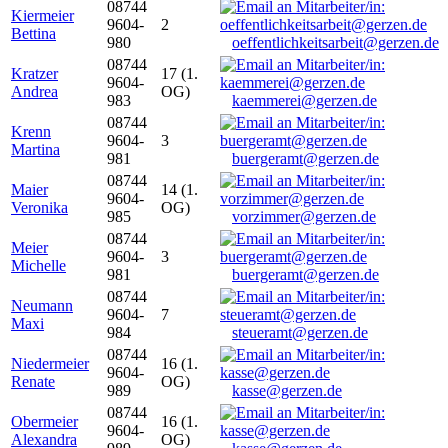
08744
Kiermeier
9604-
2
Bettina
980
oeffentlichkeitsarbeit@gerzen.de
08744
Kratzer
17 (1.
9604-
Andrea
OG)
983
kaemmerei@gerzen.de
08744
Krenn
9604-
3
Martina
981
buergeramt@gerzen.de
08744
Maier
14 (1.
9604-
Veronika
OG)
985
vorzimmer@gerzen.de
08744
Meier
9604-
3
Michelle
981
buergeramt@gerzen.de
08744
Neumann
9604-
7
Maxi
984
steueramt@gerzen.de
08744
Niedermeier
16 (1.
9604-
Renate
OG)
989
kasse@gerzen.de
08744
Obermeier
16 (1.
9604-
Alexandra
OG)