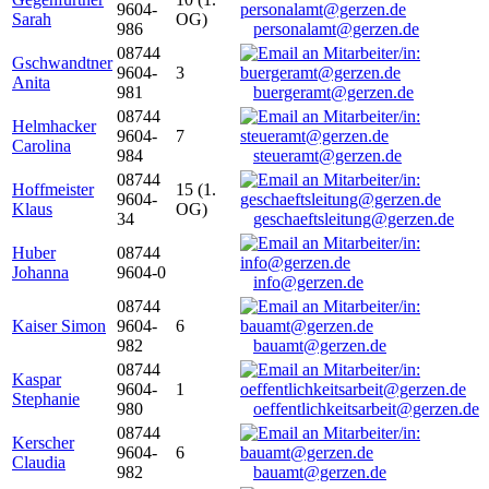
9604-
Sarah
OG)
986
personalamt@gerzen.de
08744
Gschwandtner
9604-
3
Anita
981
buergeramt@gerzen.de
08744
Helmhacker
9604-
7
Carolina
984
steueramt@gerzen.de
08744
Hoffmeister
15 (1.
9604-
Klaus
OG)
34
geschaeftsleitung@gerzen.de
Huber
08744
Johanna
9604-0
info@gerzen.de
08744
Kaiser Simon
9604-
6
982
bauamt@gerzen.de
08744
Kaspar
9604-
1
Stephanie
980
oeffentlichkeitsarbeit@gerzen.de
08744
Kerscher
9604-
6
Claudia
982
bauamt@gerzen.de