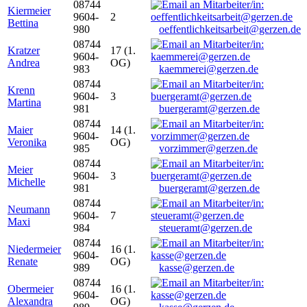
08744
Kiermeier
9604-
2
Bettina
980
oeffentlichkeitsarbeit@gerzen.de
08744
Kratzer
17 (1.
9604-
Andrea
OG)
983
kaemmerei@gerzen.de
08744
Krenn
9604-
3
Martina
981
buergeramt@gerzen.de
08744
Maier
14 (1.
9604-
Veronika
OG)
985
vorzimmer@gerzen.de
08744
Meier
9604-
3
Michelle
981
buergeramt@gerzen.de
08744
Neumann
9604-
7
Maxi
984
steueramt@gerzen.de
08744
Niedermeier
16 (1.
9604-
Renate
OG)
989
kasse@gerzen.de
08744
Obermeier
16 (1.
9604-
Alexandra
OG)