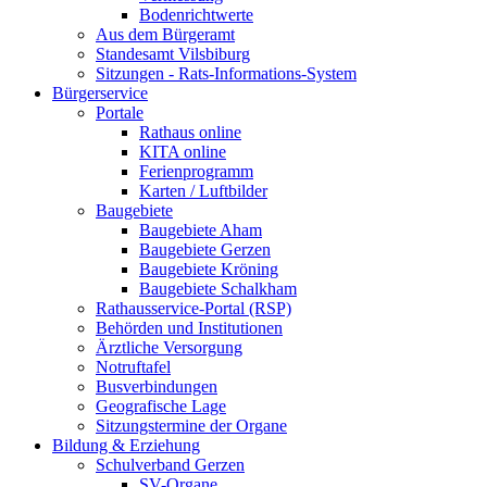
Bodenrichtwerte
Aus dem Bürgeramt
Standesamt Vilsbiburg
Sitzungen - Rats-Informations-System
Bürgerservice
Portale
Rathaus online
KITA online
Ferienprogramm
Karten / Luftbilder
Baugebiete
Baugebiete Aham
Baugebiete Gerzen
Baugebiete Kröning
Baugebiete Schalkham
Rathausservice-Portal (RSP)
Behörden und Institutionen
Ärztliche Versorgung
Notruftafel
Busverbindungen
Geografische Lage
Sitzungstermine der Organe
Bildung & Erziehung
Schulverband Gerzen
SV-Organe