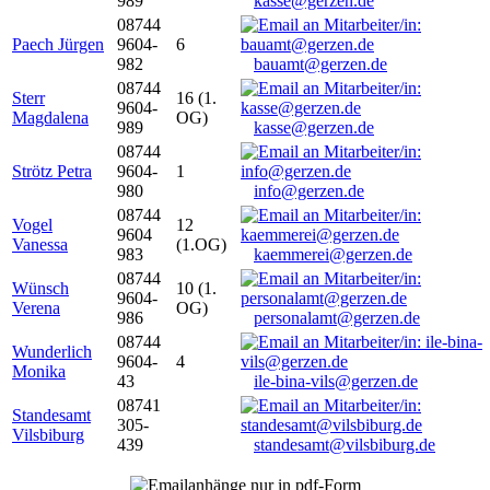
989
kasse@gerzen.de
08744
Paech Jürgen
9604-
6
982
bauamt@gerzen.de
08744
Sterr
16 (1.
9604-
Magdalena
OG)
989
kasse@gerzen.de
08744
Strötz Petra
9604-
1
980
info@gerzen.de
08744
Vogel
12
9604
Vanessa
(1.OG)
983
kaemmerei@gerzen.de
08744
Wünsch
10 (1.
9604-
Verena
OG)
986
personalamt@gerzen.de
08744
Wunderlich
9604-
4
Monika
43
ile-bina-vils@gerzen.de
08741
Standesamt
305-
Vilsbiburg
439
standesamt@vilsbiburg.de