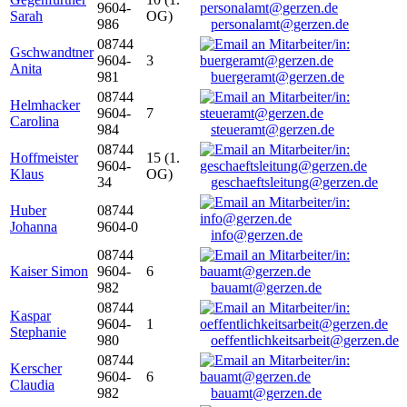
9604-
Sarah
OG)
986
personalamt@gerzen.de
08744
Gschwandtner
9604-
3
Anita
981
buergeramt@gerzen.de
08744
Helmhacker
9604-
7
Carolina
984
steueramt@gerzen.de
08744
Hoffmeister
15 (1.
9604-
Klaus
OG)
34
geschaeftsleitung@gerzen.de
Huber
08744
Johanna
9604-0
info@gerzen.de
08744
Kaiser Simon
9604-
6
982
bauamt@gerzen.de
08744
Kaspar
9604-
1
Stephanie
980
oeffentlichkeitsarbeit@gerzen.de
08744
Kerscher
9604-
6
Claudia
982
bauamt@gerzen.de