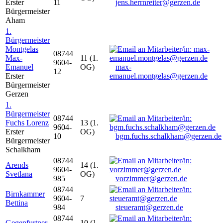
Erster
11
jens.herrnreiter@gerzen.de
Bürgermeister
Aham
1.
Bürgermeister
Montgelas
08744
Max-
11 (1.
9604-
Emanuel
OG)
max-
12
Erster
emanuel.montgelas@gerzen.de
Bürgermeister
Gerzen
1.
Bürgermeister
08744
Fuchs Lorenz
13 (1.
9604-
Erster
OG)
10
bgm.fuchs.schalkham@gerzen.de
Bürgermeister
Schalkham
08744
Arends
14 (1.
9604-
Svetlana
OG)
985
vorzimmer@gerzen.de
08744
Birnkammer
9604-
7
Bettina
984
steueramt@gerzen.de
08744
Gegenfurtner
10 (1.