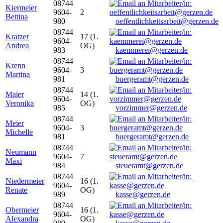
08744
Kiermeier
9604-
2
Bettina
980
oeffentlichkeitsarbeit@gerzen.de
08744
Kratzer
17 (1.
9604-
Andrea
OG)
983
kaemmerei@gerzen.de
08744
Krenn
9604-
3
Martina
981
buergeramt@gerzen.de
08744
Maier
14 (1.
9604-
Veronika
OG)
985
vorzimmer@gerzen.de
08744
Meier
9604-
3
Michelle
981
buergeramt@gerzen.de
08744
Neumann
9604-
7
Maxi
984
steueramt@gerzen.de
08744
Niedermeier
16 (1.
9604-
Renate
OG)
989
kasse@gerzen.de
08744
Obermeier
16 (1.
9604-
Alexandra
OG)