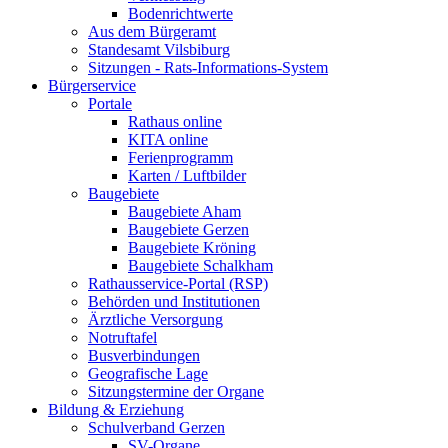
Bodenrichtwerte
Aus dem Bürgeramt
Standesamt Vilsbiburg
Sitzungen - Rats-Informations-System
Bürgerservice
Portale
Rathaus online
KITA online
Ferienprogramm
Karten / Luftbilder
Baugebiete
Baugebiete Aham
Baugebiete Gerzen
Baugebiete Kröning
Baugebiete Schalkham
Rathausservice-Portal (RSP)
Behörden und Institutionen
Ärztliche Versorgung
Notruftafel
Busverbindungen
Geografische Lage
Sitzungstermine der Organe
Bildung & Erziehung
Schulverband Gerzen
SV-Organe