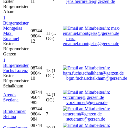
Erster
11
jens.herrnreiter@gerzen.de
Bürgermeister
Aham
1.
Bürgermeister
Montgelas
08744
Max-
11 (1.
9604-
Emanuel
OG)
max-
12
Erster
emanuel.montgelas@gerzen.de
Bürgermeister
Gerzen
1.
Bürgermeister
08744
Fuchs Lorenz
13 (1.
9604-
Erster
OG)
10
bgm.fuchs.schalkham@gerzen.de
Bürgermeister
Schalkham
08744
Arends
14 (1.
9604-
Svetlana
OG)
985
vorzimmer@gerzen.de
08744
Birnkammer
9604-
7
Bettina
984
steueramt@gerzen.de
08744
Gegenfurtner
10 (1.