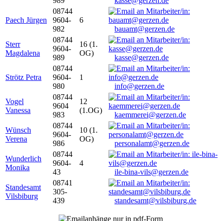
989
kasse@gerzen.de
08744
Paech Jürgen
9604-
6
982
bauamt@gerzen.de
08744
Sterr
16 (1.
9604-
Magdalena
OG)
989
kasse@gerzen.de
08744
Strötz Petra
9604-
1
980
info@gerzen.de
08744
Vogel
12
9604
Vanessa
(1.OG)
983
kaemmerei@gerzen.de
08744
Wünsch
10 (1.
9604-
Verena
OG)
986
personalamt@gerzen.de
08744
Wunderlich
9604-
4
Monika
43
ile-bina-vils@gerzen.de
08741
Standesamt
305-
Vilsbiburg
439
standesamt@vilsbiburg.de