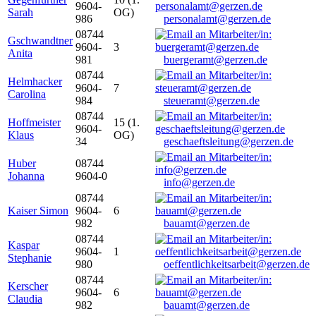
9604-
Sarah
OG)
986
personalamt@gerzen.de
08744
Gschwandtner
9604-
3
Anita
981
buergeramt@gerzen.de
08744
Helmhacker
9604-
7
Carolina
984
steueramt@gerzen.de
08744
Hoffmeister
15 (1.
9604-
Klaus
OG)
34
geschaeftsleitung@gerzen.de
Huber
08744
Johanna
9604-0
info@gerzen.de
08744
Kaiser Simon
9604-
6
982
bauamt@gerzen.de
08744
Kaspar
9604-
1
Stephanie
980
oeffentlichkeitsarbeit@gerzen.de
08744
Kerscher
9604-
6
Claudia
982
bauamt@gerzen.de