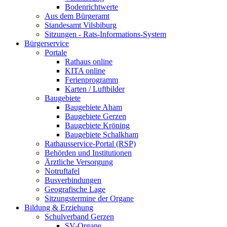
Bodenrichtwerte
Aus dem Bürgeramt
Standesamt Vilsbiburg
Sitzungen - Rats-Informations-System
Bürgerservice
Portale
Rathaus online
KITA online
Ferienprogramm
Karten / Luftbilder
Baugebiete
Baugebiete Aham
Baugebiete Gerzen
Baugebiete Kröning
Baugebiete Schalkham
Rathausservice-Portal (RSP)
Behörden und Institutionen
Ärztliche Versorgung
Notruftafel
Busverbindungen
Geografische Lage
Sitzungstermine der Organe
Bildung & Erziehung
Schulverband Gerzen
SV-Organe