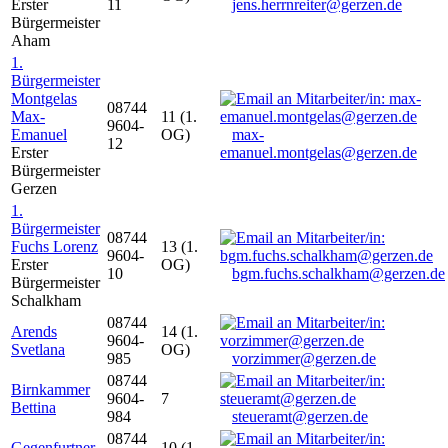
Erster
11
jens.herrnreiter@gerzen.de
Bürgermeister
Aham
1.
Bürgermeister
Montgelas
08744
Max-
11 (1.
9604-
Emanuel
OG)
max-
12
Erster
emanuel.montgelas@gerzen.de
Bürgermeister
Gerzen
1.
Bürgermeister
08744
Fuchs Lorenz
13 (1.
9604-
Erster
OG)
10
bgm.fuchs.schalkham@gerzen.de
Bürgermeister
Schalkham
08744
Arends
14 (1.
9604-
Svetlana
OG)
985
vorzimmer@gerzen.de
08744
Birnkammer
9604-
7
Bettina
984
steueramt@gerzen.de
08744
Gegenfurtner
10 (1.