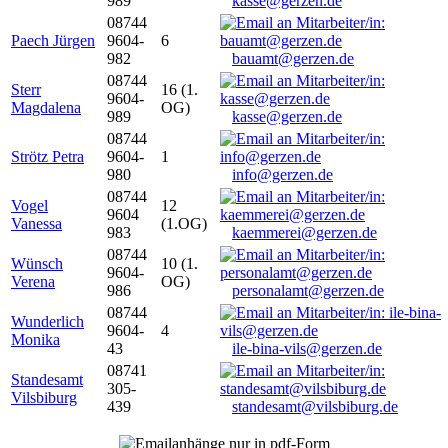
989
kasse@gerzen.de
08744
Paech Jürgen
9604-
6
982
bauamt@gerzen.de
08744
Sterr
16 (1.
9604-
Magdalena
OG)
989
kasse@gerzen.de
08744
Strötz Petra
9604-
1
980
info@gerzen.de
08744
Vogel
12
9604
Vanessa
(1.OG)
983
kaemmerei@gerzen.de
08744
Wünsch
10 (1.
9604-
Verena
OG)
986
personalamt@gerzen.de
08744
Wunderlich
9604-
4
Monika
43
ile-bina-vils@gerzen.de
08741
Standesamt
305-
Vilsbiburg
439
standesamt@vilsbiburg.de