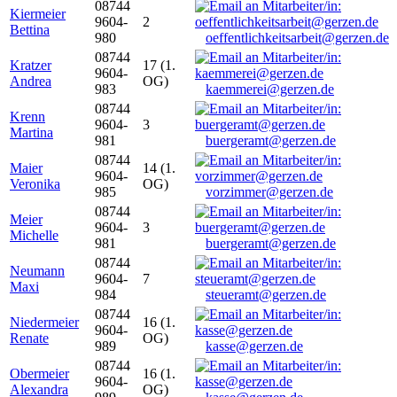
08744
Kiermeier
9604-
2
Bettina
980
oeffentlichkeitsarbeit@gerzen.de
08744
Kratzer
17 (1.
9604-
Andrea
OG)
983
kaemmerei@gerzen.de
08744
Krenn
9604-
3
Martina
981
buergeramt@gerzen.de
08744
Maier
14 (1.
9604-
Veronika
OG)
985
vorzimmer@gerzen.de
08744
Meier
9604-
3
Michelle
981
buergeramt@gerzen.de
08744
Neumann
9604-
7
Maxi
984
steueramt@gerzen.de
08744
Niedermeier
16 (1.
9604-
Renate
OG)
989
kasse@gerzen.de
08744
Obermeier
16 (1.
9604-
Alexandra
OG)