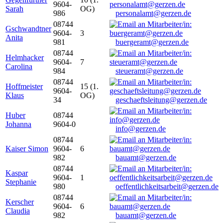
9604-
Sarah
OG)
986
personalamt@gerzen.de
08744
Gschwandtner
9604-
3
Anita
981
buergeramt@gerzen.de
08744
Helmhacker
9604-
7
Carolina
984
steueramt@gerzen.de
08744
Hoffmeister
15 (1.
9604-
Klaus
OG)
34
geschaeftsleitung@gerzen.de
Huber
08744
Johanna
9604-0
info@gerzen.de
08744
Kaiser Simon
9604-
6
982
bauamt@gerzen.de
08744
Kaspar
9604-
1
Stephanie
980
oeffentlichkeitsarbeit@gerzen.de
08744
Kerscher
9604-
6
Claudia
982
bauamt@gerzen.de