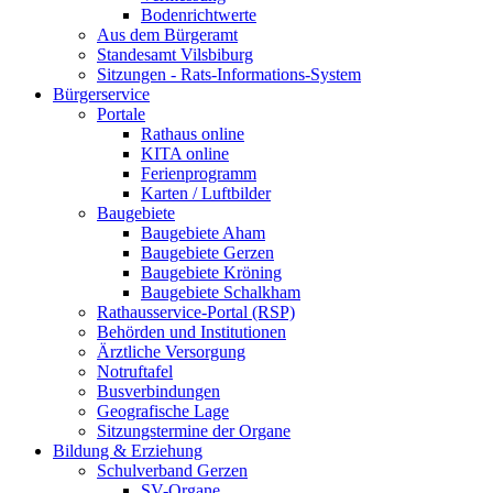
Bodenrichtwerte
Aus dem Bürgeramt
Standesamt Vilsbiburg
Sitzungen - Rats-Informations-System
Bürgerservice
Portale
Rathaus online
KITA online
Ferienprogramm
Karten / Luftbilder
Baugebiete
Baugebiete Aham
Baugebiete Gerzen
Baugebiete Kröning
Baugebiete Schalkham
Rathausservice-Portal (RSP)
Behörden und Institutionen
Ärztliche Versorgung
Notruftafel
Busverbindungen
Geografische Lage
Sitzungstermine der Organe
Bildung & Erziehung
Schulverband Gerzen
SV-Organe