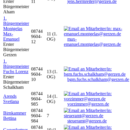
Erster
11
jens.herrnreiter@gerzen.de
Bürgermeister
Aham
1.
Bürgermeister
Montgelas
08744
Max-
11 (1.
9604-
Emanuel
OG)
max-
12
Erster
emanuel.montgelas@gerzen.de
Bürgermeister
Gerzen
1.
Bürgermeister
08744
Fuchs Lorenz
13 (1.
9604-
Erster
OG)
10
bgm.fuchs.schalkham@gerzen.de
Bürgermeister
Schalkham
08744
Arends
14 (1.
9604-
Svetlana
OG)
985
vorzimmer@gerzen.de
08744
Birnkammer
9604-
7
Bettina
984
steueramt@gerzen.de
08744
Gegenfurtner
10 (1.