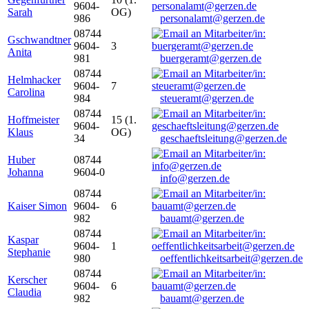
9604-
Sarah
OG)
986
personalamt@gerzen.de
08744
Gschwandtner
9604-
3
Anita
981
buergeramt@gerzen.de
08744
Helmhacker
9604-
7
Carolina
984
steueramt@gerzen.de
08744
Hoffmeister
15 (1.
9604-
Klaus
OG)
34
geschaeftsleitung@gerzen.de
Huber
08744
Johanna
9604-0
info@gerzen.de
08744
Kaiser Simon
9604-
6
982
bauamt@gerzen.de
08744
Kaspar
9604-
1
Stephanie
980
oeffentlichkeitsarbeit@gerzen.de
08744
Kerscher
9604-
6
Claudia
982
bauamt@gerzen.de