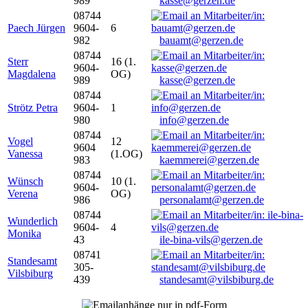
989
kasse@gerzen.de
08744
Paech Jürgen
9604-
6
982
bauamt@gerzen.de
08744
Sterr
16 (1.
9604-
Magdalena
OG)
989
kasse@gerzen.de
08744
Strötz Petra
9604-
1
980
info@gerzen.de
08744
Vogel
12
9604
Vanessa
(1.OG)
983
kaemmerei@gerzen.de
08744
Wünsch
10 (1.
9604-
Verena
OG)
986
personalamt@gerzen.de
08744
Wunderlich
9604-
4
Monika
43
ile-bina-vils@gerzen.de
08741
Standesamt
305-
Vilsbiburg
439
standesamt@vilsbiburg.de