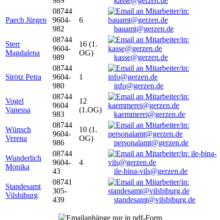
989
kasse@gerzen.de
08744
Paech Jürgen
9604-
6
982
bauamt@gerzen.de
08744
Sterr
16 (1.
9604-
Magdalena
OG)
989
kasse@gerzen.de
08744
Strötz Petra
9604-
1
980
info@gerzen.de
08744
Vogel
12
9604
Vanessa
(1.OG)
983
kaemmerei@gerzen.de
08744
Wünsch
10 (1.
9604-
Verena
OG)
986
personalamt@gerzen.de
08744
Wunderlich
9604-
4
Monika
43
ile-bina-vils@gerzen.de
08741
Standesamt
305-
Vilsbiburg
439
standesamt@vilsbiburg.de