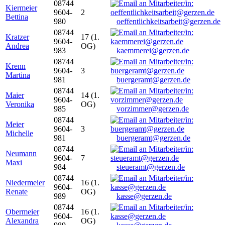
08744
Kiermeier
9604-
2
Bettina
980
oeffentlichkeitsarbeit@gerzen.de
08744
Kratzer
17 (1.
9604-
Andrea
OG)
983
kaemmerei@gerzen.de
08744
Krenn
9604-
3
Martina
981
buergeramt@gerzen.de
08744
Maier
14 (1.
9604-
Veronika
OG)
985
vorzimmer@gerzen.de
08744
Meier
9604-
3
Michelle
981
buergeramt@gerzen.de
08744
Neumann
9604-
7
Maxi
984
steueramt@gerzen.de
08744
Niedermeier
16 (1.
9604-
Renate
OG)
989
kasse@gerzen.de
08744
Obermeier
16 (1.
9604-
Alexandra
OG)