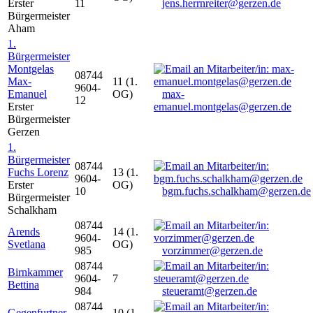
Erster
11
jens.herrnreiter@gerzen.de
Bürgermeister
Aham
1.
Bürgermeister
Montgelas
08744
Max-
11 (1.
9604-
Emanuel
OG)
max-
12
Erster
emanuel.montgelas@gerzen.de
Bürgermeister
Gerzen
1.
Bürgermeister
08744
Fuchs Lorenz
13 (1.
9604-
Erster
OG)
10
bgm.fuchs.schalkham@gerzen.de
Bürgermeister
Schalkham
08744
Arends
14 (1.
9604-
Svetlana
OG)
985
vorzimmer@gerzen.de
08744
Birnkammer
9604-
7
Bettina
984
steueramt@gerzen.de
08744
Gegenfurtner
10 (1.