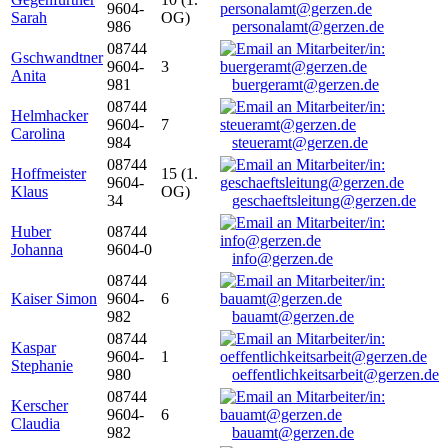
9604-
Sarah
OG)
986
personalamt@gerzen.de
08744
Gschwandtner
9604-
3
Anita
981
buergeramt@gerzen.de
08744
Helmhacker
9604-
7
Carolina
984
steueramt@gerzen.de
08744
Hoffmeister
15 (1.
9604-
Klaus
OG)
34
geschaeftsleitung@gerzen.de
Huber
08744
Johanna
9604-0
info@gerzen.de
08744
Kaiser Simon
9604-
6
982
bauamt@gerzen.de
08744
Kaspar
9604-
1
Stephanie
980
oeffentlichkeitsarbeit@gerzen.de
08744
Kerscher
9604-
6
Claudia
982
bauamt@gerzen.de