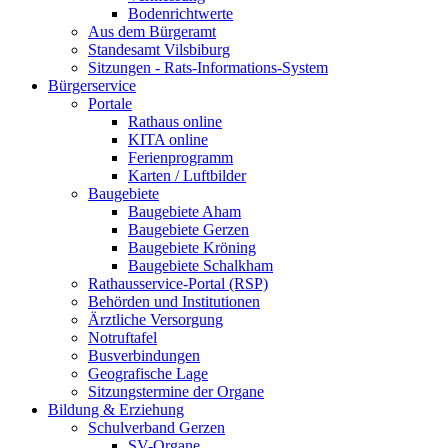
Bodenrichtwerte
Aus dem Bürgeramt
Standesamt Vilsbiburg
Sitzungen - Rats-Informations-System
Bürgerservice
Portale
Rathaus online
KITA online
Ferienprogramm
Karten / Luftbilder
Baugebiete
Baugebiete Aham
Baugebiete Gerzen
Baugebiete Kröning
Baugebiete Schalkham
Rathausservice-Portal (RSP)
Behörden und Institutionen
Ärztliche Versorgung
Notruftafel
Busverbindungen
Geografische Lage
Sitzungstermine der Organe
Bildung & Erziehung
Schulverband Gerzen
SV-Organe