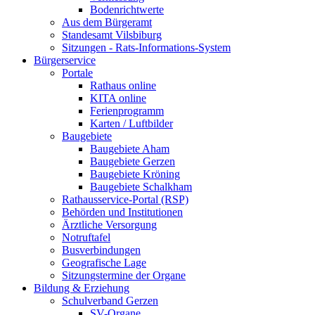
Bodenrichtwerte
Aus dem Bürgeramt
Standesamt Vilsbiburg
Sitzungen - Rats-Informations-System
Bürgerservice
Portale
Rathaus online
KITA online
Ferienprogramm
Karten / Luftbilder
Baugebiete
Baugebiete Aham
Baugebiete Gerzen
Baugebiete Kröning
Baugebiete Schalkham
Rathausservice-Portal (RSP)
Behörden und Institutionen
Ärztliche Versorgung
Notruftafel
Busverbindungen
Geografische Lage
Sitzungstermine der Organe
Bildung & Erziehung
Schulverband Gerzen
SV-Organe