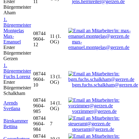
Erster
11
jens.herrnreiter@gerzen.de
Bürgermeister
Aham
1.
Bürgermeister
Montgelas
08744
Max-
11 (1.
9604-
Emanuel
OG)
max-
12
Erster
emanuel.montgelas@gerzen.de
Bürgermeister
Gerzen
1.
Bürgermeister
08744
Fuchs Lorenz
13 (1.
9604-
Erster
OG)
10
bgm.fuchs.schalkham@gerzen.de
Bürgermeister
Schalkham
08744
Arends
14 (1.
9604-
Svetlana
OG)
985
vorzimmer@gerzen.de
08744
Birnkammer
9604-
7
Bettina
984
steueramt@gerzen.de
08744
Gegenfurtner
10 (1.