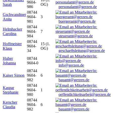
9604-
Sarah
OG)
986
personalamt@gerzen.de
08744
Gschwandtner
9604-
3
Anita
981
buergeramt@gerzen.de
08744
Helmhacker
9604-
7
Carolina
984
steueramt@gerzen.de
08744
Hoffmeister
15 (1.
9604-
Klaus
OG)
34
geschaeftsleitung@gerzen.de
Huber
08744
Johanna
9604-0
info@gerzen.de
08744
Kaiser Simon
9604-
6
982
bauamt@gerzen.de
08744
Kaspar
9604-
1
Stephanie
980
oeffentlichkeitsarbeit@gerzen.de
08744
Kerscher
9604-
6
Claudia
982
bauamt@gerzen.de