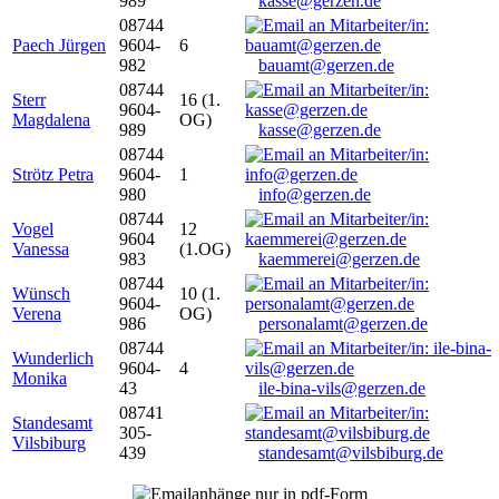
989
kasse@gerzen.de
08744
Paech Jürgen
9604-
6
982
bauamt@gerzen.de
08744
Sterr
16 (1.
9604-
Magdalena
OG)
989
kasse@gerzen.de
08744
Strötz Petra
9604-
1
980
info@gerzen.de
08744
Vogel
12
9604
Vanessa
(1.OG)
983
kaemmerei@gerzen.de
08744
Wünsch
10 (1.
9604-
Verena
OG)
986
personalamt@gerzen.de
08744
Wunderlich
9604-
4
Monika
43
ile-bina-vils@gerzen.de
08741
Standesamt
305-
Vilsbiburg
439
standesamt@vilsbiburg.de