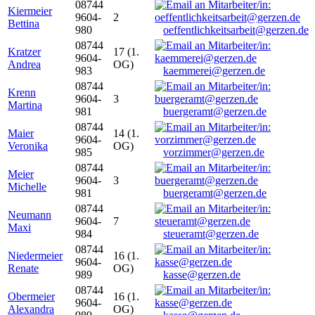
08744
Kiermeier
9604-
2
Bettina
980
oeffentlichkeitsarbeit@gerzen.de
08744
Kratzer
17 (1.
9604-
Andrea
OG)
983
kaemmerei@gerzen.de
08744
Krenn
9604-
3
Martina
981
buergeramt@gerzen.de
08744
Maier
14 (1.
9604-
Veronika
OG)
985
vorzimmer@gerzen.de
08744
Meier
9604-
3
Michelle
981
buergeramt@gerzen.de
08744
Neumann
9604-
7
Maxi
984
steueramt@gerzen.de
08744
Niedermeier
16 (1.
9604-
Renate
OG)
989
kasse@gerzen.de
08744
Obermeier
16 (1.
9604-
Alexandra
OG)