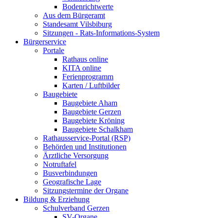
Bodenrichtwerte
Aus dem Bürgeramt
Standesamt Vilsbiburg
Sitzungen - Rats-Informations-System
Bürgerservice
Portale
Rathaus online
KITA online
Ferienprogramm
Karten / Luftbilder
Baugebiete
Baugebiete Aham
Baugebiete Gerzen
Baugebiete Kröning
Baugebiete Schalkham
Rathausservice-Portal (RSP)
Behörden und Institutionen
Ärztliche Versorgung
Notruftafel
Busverbindungen
Geografische Lage
Sitzungstermine der Organe
Bildung & Erziehung
Schulverband Gerzen
SV-Organe