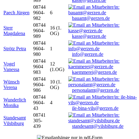
989
kasse@gerzen.de
08744
Paech Jürgen
9604-
6
982
bauamt@gerzen.de
08744
Sterr
16 (1.
9604-
Magdalena
OG)
989
kasse@gerzen.de
08744
Strötz Petra
9604-
1
980
info@gerzen.de
08744
Vogel
12
9604
Vanessa
(1.OG)
983
kaemmerei@gerzen.de
08744
Wünsch
10 (1.
9604-
Verena
OG)
986
personalamt@gerzen.de
08744
Wunderlich
9604-
4
Monika
43
ile-bina-vils@gerzen.de
08741
Standesamt
305-
Vilsbiburg
439
standesamt@vilsbiburg.de