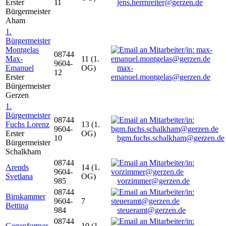
Erster
11
jens.herrnreiter@gerzen.de
Bürgermeister
Aham
1.
Bürgermeister
Montgelas
08744
Max-
11 (1.
9604-
Emanuel
OG)
max-
12
Erster
emanuel.montgelas@gerzen.de
Bürgermeister
Gerzen
1.
Bürgermeister
08744
Fuchs Lorenz
13 (1.
9604-
Erster
OG)
10
bgm.fuchs.schalkham@gerzen.de
Bürgermeister
Schalkham
08744
Arends
14 (1.
9604-
Svetlana
OG)
985
vorzimmer@gerzen.de
08744
Birnkammer
9604-
7
Bettina
984
steueramt@gerzen.de
08744
Gegenfurtner
10 (1.