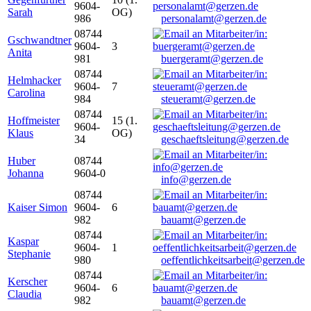
9604-
Sarah
OG)
986
personalamt@gerzen.de
08744
Gschwandtner
9604-
3
Anita
981
buergeramt@gerzen.de
08744
Helmhacker
9604-
7
Carolina
984
steueramt@gerzen.de
08744
Hoffmeister
15 (1.
9604-
Klaus
OG)
34
geschaeftsleitung@gerzen.de
Huber
08744
Johanna
9604-0
info@gerzen.de
08744
Kaiser Simon
9604-
6
982
bauamt@gerzen.de
08744
Kaspar
9604-
1
Stephanie
980
oeffentlichkeitsarbeit@gerzen.de
08744
Kerscher
9604-
6
Claudia
982
bauamt@gerzen.de