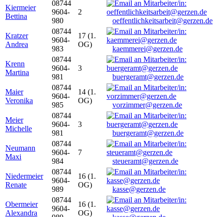
08744
Kiermeier
9604-
2
Bettina
980
oeffentlichkeitsarbeit@gerzen.de
08744
Kratzer
17 (1.
9604-
Andrea
OG)
983
kaemmerei@gerzen.de
08744
Krenn
9604-
3
Martina
981
buergeramt@gerzen.de
08744
Maier
14 (1.
9604-
Veronika
OG)
985
vorzimmer@gerzen.de
08744
Meier
9604-
3
Michelle
981
buergeramt@gerzen.de
08744
Neumann
9604-
7
Maxi
984
steueramt@gerzen.de
08744
Niedermeier
16 (1.
9604-
Renate
OG)
989
kasse@gerzen.de
08744
Obermeier
16 (1.
9604-
Alexandra
OG)